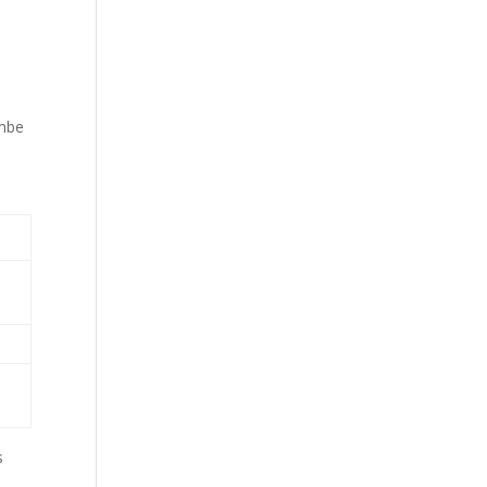
ombe
s