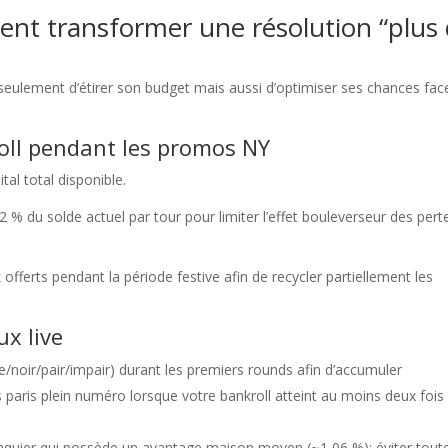
ent transformer une résolution “plus
ulement d’étirer son budget mais aussi d’optimiser ses chances fac
oll pendant les promos NY
tal total disponible.
 1–2 % du solde actuel par tour pour limiter l’effet bouleverseur des pert
fferts pendant la période festive afin de recycler partiellement les
ux live
uge/noir/pair/impair) durant les premiers rounds afin d’accumuler
s paris plein numéro lorsque votre bankroll atteint au moins deux fois
nquier qui possède un avantage maison moyen (~1,06 %); éviter tout