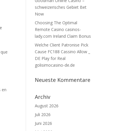
Goodman Online Casino –
schweizerisches Gebiet Bet
Now
Choosing The Optimal
le
Remote Casino casinos-
lady.com Ireland Claim Bonus
Welche Client Patronise Pick
Cause FC188 Cassino Allow _
e que
DE Play for Real
golisimocasino-de.de
Neueste Kommentare
s en
Archiv
August 2026
Juli 2026
Juni 2026