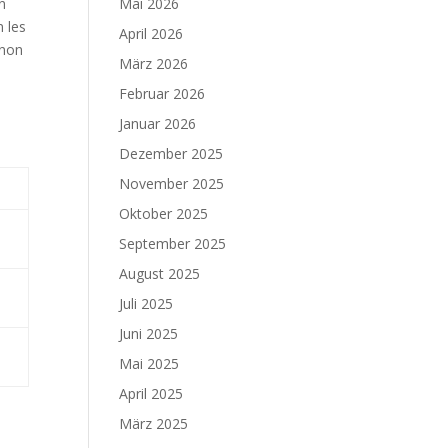
n
Mai 2026
 les
April 2026
 non
März 2026
Februar 2026
Januar 2026
Dezember 2025
November 2025
Oktober 2025
September 2025
August 2025
Juli 2025
Juni 2025
Mai 2025
April 2025
März 2025