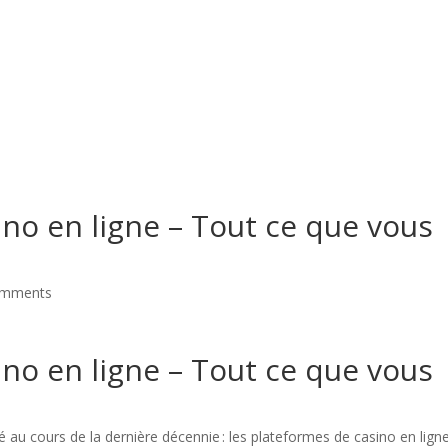
STARTSEITE
RÜCKBLIC
no en ligne – Tout ce que vous
omments
no en ligne – Tout ce que vous
au cours de la dernière décennie : les plateformes de casino en lign