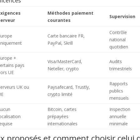
licences
Exigences
Méthodes paiement
Supervision
serveur
courantes
Contrôle
Europe
Carte bancaire FR,
national
uniquement
PayPal, Skrill
quotidien
Europe +
Visa/MasterCard,
Audits
ertains pays
Neteller, crypto
trimestriels
hors UE
Rapports
Serveurs UK ou
Paysafecard, Trustly,
publics
UE
crypto limité
mensuels
Aucun
Bitcoin, cartes
Inspection
ocalisation
prépayées
annuelle
requise
internationales
minimale
eux proposés et comment choisir celui 