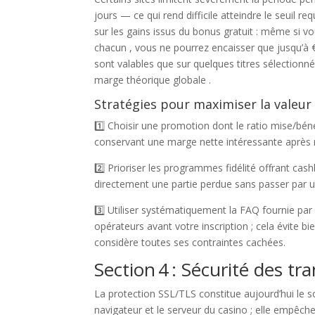
jours — ce qui rend difficile atteindre le seuil
sur les gains issus du bonus gratuit : même si v
chacun , vous ne pourrez encaisser que jusqu’à €
sont valables que sur quelques titres sélectionné
marge théorique globale .
Stratégies pour maximiser la valeur
1️⃣ Choisir une promotion dont le ratio mise/bénéf
conservant une marge nette intéressante après r
2️⃣ Prioriser les programmes fidélité offrant ca
directement une partie perdue sans passer par 
3️⃣ Utiliser systématiquement la FAQ fournie pa
opérateurs avant votre inscription ; cela évite 
considère toutes ses contraintes cachées.
Section 4 : Sécurité des 
La protection SSL/TLS constitue aujourd’hui le 
navigateur et le serveur du casino ; elle empêche