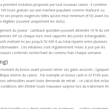
 première incitation proposée par tout nouveau casino : il combine
 100 tours gratuits sur une machine populaire comme Starburst ou
te ses propres exigences telles qu’une mise minimum (€10) avant to
ux éligibles (souvent uniquement les slots).
gement du joueur : cashback quotidien pouvant atteindre 10 % du v
grammes VIP où chaque euro misé rapporte des points échangeables
usifs mettant en jeu jusqu’à 50 000 € au total répartis entre plusieurs
domadaire . Ces initiatives sont régulièrement mises à jour par les
es joueurs confirmés recherchant du contenu frais chaque semaine.
ng)
e montant du bonus avant pouvoir retirer ses gains associés ; typiqu
olitique interne du casino . Par exemple un bonus cash‑in of €100 avec
ises admissibles avant toute demande de retrait – ce calcul doit inclu
onditions afin d’éviter toute mauvaise surprise lors du traitement fin
endant laquelle vous devez remplir ces exigences — parfois seulement