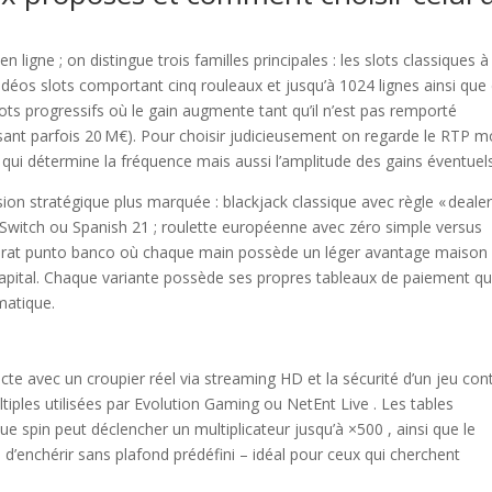
 ligne ; on distingue trois familles principales : les slots classiques à
vidéos slots comportant cinq rouleaux et jusqu’à 1024 lignes ainsi que
pots progressifs où le gain augmente tant qu’il n’est pas remporté
ant parfois 20 M€). Pour choisir judicieusement on regarde le RTP 
é qui détermine la fréquence mais aussi l’amplitude des gains éventuel
ion stratégique plus marquée : blackjack classique avec règle « deale
Switch ou Spanish 21 ; roulette européenne avec zéro simple versus
ccarat punto banco où chaque main possède un léger avantage maison
capital. Chaque variante possède ses propres tableaux de paiement qu
atique.​
ecte avec un croupier réel via streaming HD et la sécurité d’un jeu con
tiples utilisées par Evolution Gaming ou NetEnt Live . Les tables
ue spin peut déclencher un multiplicateur jusqu’à ×500 , ainsi que le
s d’enchérir sans plafond prédéfini – idéal pour ceux qui cherchent