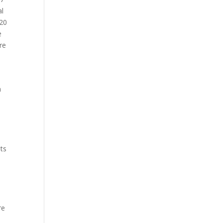
al
€20
e
re
n
nts
re