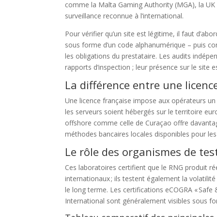
comme la Malta Gaming Authority (MGA), la U
surveillance reconnue à l’international.
Pour vérifier qu’un site est légitime, il faut d’
sous forme d’un code alphanumérique – puis consu
les obligations du prestataire. Les audits indép
rapports d’inspection ; leur présence sur le site
La différence entre une licenc
Une licence française impose aux opérateurs un t
les serveurs soient hébergés sur le territoire eur
offshore comme celle de Curaçao offre davantage 
méthodes bancaires locales disponibles pour le
Le rôle des organismes de test
Ces laboratoires certifient que le RNG produit r
internationaux ; ils testent également la volati
le long terme. Les certifications eCOGRA « Safe 
International sont généralement visibles sous fo