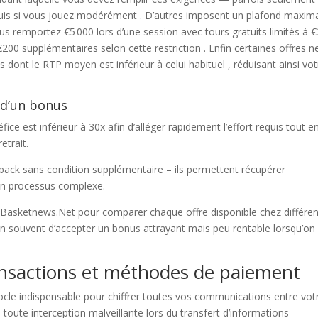
 requis si vous jouez modérément . D’autres imposent un plafond maxim
ous remportez €5 000 lors d’une session avec tours gratuits limités à 
200 supplémentaires selon cette restriction . Enfin certaines offres n
s dont le RTP moyen est inférieur à celui habituel , réduisant ainsi vot
 d’un bonus
ice est inférieur à 30x afin d’alléger rapidement l’effort requis tout e
etrait.
shback sans condition supplémentaire – ils permettent récupérer
un processus complexe.
r Basketnews.Net pour comparer chaque offre disponible chez différe
bien souvent d’accepter un bonus attrayant mais peu rentable lorsqu’on
transactions et méthodes de paiement
socle indispensable pour chiffrer toutes vos communications entre vot
 toute interception malveillante lors du transfert d’informations