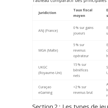
Tableau comparatif des principales 
Taux fiscal
Juridiction
moyen
0 % sur gains
ANJ (France)
joueurs
5 % sur
MGA (Malte)
revenus
c
opérateur
15 % sur
UKGC
bénéfices
(Royaume‑Uni)
nets
Curaçao
<2 % sur
l
eGaming
revenus brut
Section 2 : Les types de j