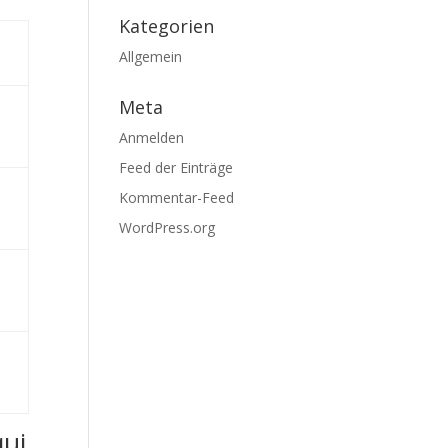
Kategorien
Allgemein
Meta
Anmelden
Feed der Einträge
Kommentar-Feed
WordPress.org
qui