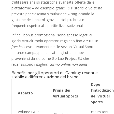
d’utilizzare analisi statistiche avanzate offerte dalle
piattaforme – ad esempio grafici RTP storici o volatilità
prevista per ciascuna simulazione – migliorando la
gestione del bankroll grazie a cicli più brevi ma
frequenti rispetto alle partite live tradizionali.
Infine i bonus promozionali sono spesso legati ai
giochi virtuali; molti operatori regalano fino a €100 in
free bets
esclusivamente sulle sezioni Virtual Sports
durante campagne dedicate agli utenti nuovi
provenienti da siti come Go Lab Project.EU che
recensiscono i
migliori casinò online non aams
.
Benefici per gli operatori di iGaming: revenue
stabile e differenziazione del brand
Dopo
Prima dei
l’introduzio
Aspetto
Virtual Sports
dei Virtual
Sports
Volume GGR
€11 milioni