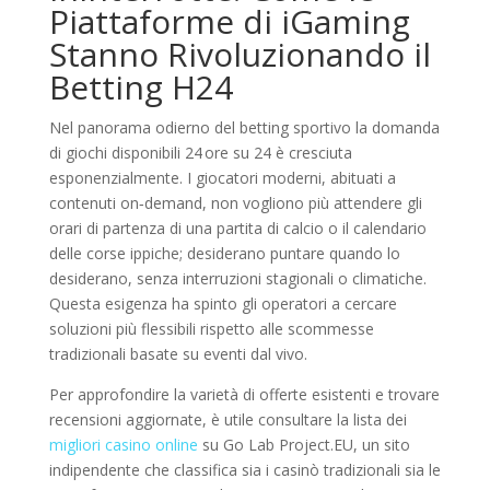
Piattaforme di iGaming
Stanno Rivoluzionando il
Betting H24
Nel panorama odierno del betting sportivo la domanda
di giochi disponibili 24 ore su 24 è cresciuta
esponenzialmente. I giocatori moderni, abituati a
contenuti on‑demand, non vogliono più attendere gli
orari di partenza di una partita di calcio o il calendario
delle corse ippiche; desiderano puntare quando lo
desiderano, senza interruzioni stagionali o climatiche.
Questa esigenza ha spinto gli operatori a cercare
soluzioni più flessibili rispetto alle scommesse
tradizionali basate su eventi dal vivo.
Per approfondire la varietà di offerte esistenti e trovare
recensioni aggiornate, è utile consultare la lista dei
migliori casino online
su Go Lab Project.EU, un sito
indipendente che classifica sia i casinò tradizionali sia le