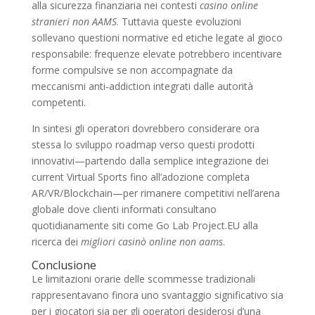
alla sicurezza finanziaria nei contesti
casino online
stranieri non AAMS
. Tuttavia queste evoluzioni
sollevano questioni normative ed etiche legate al gioco
responsabile: frequenze elevate potrebbero incentivare
forme compulsive se non accompagnate da
meccanismi anti‑addiction integrati dalle autorità
competenti.​
In sintesi gli operatori dovrebbero considerare ora
stessa lo sviluppo roadmap verso questi prodotti
innovativi—partendo dalla semplice integrazione dei
current Virtual Sports fino all’adozione completa
AR/VR/Blockchain—per rimanere competitivi nell’arena
globale dove clienti informati consultano
quotidianamente siti come Go Lab Project.EU alla
ricerca dei
migliori casinò online non aams
.
Conclusione
Le limitazioni orarie delle scommesse tradizionali
rappresentavano finora uno svantaggio significativo sia
per i giocatori sia per gli operatori desiderosi d’una