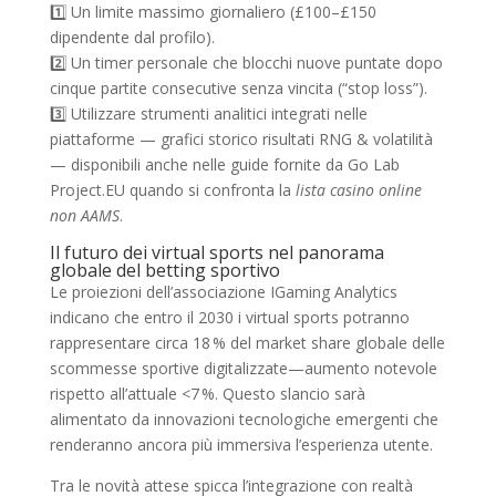
1️⃣ Un limite massimo giornaliero (£100–£150
dipendente dal profilo).
2️⃣ Un timer personale che blocchi nuove puntate dopo
cinque partite consecutive senza vincita (“stop loss”).
3️⃣ Utilizzare strumenti analitici integrati nelle
piattaforme — grafici storico risultati RNG & volatilità
— disponibili anche nelle guide fornite da Go Lab
Project.EU quando si confronta la
lista casino online
non AAMS
.
Il futuro dei virtual sports nel panorama
globale del betting sportivo
Le proiezioni dell’associazione IGaming Analytics
indicano che entro il 2030 i virtual sports potranno
rappresentare circa 18 % del market share globale delle
scommesse sportive digitalizzate—aumento notevole
rispetto all’attuale <7 %. Questo slancio sarà
alimentato da innovazioni tecnologiche emergenti che
renderanno ancora più immersiva l’esperienza utente.​
Tra le novità attese spicca l’integrazione con realtà