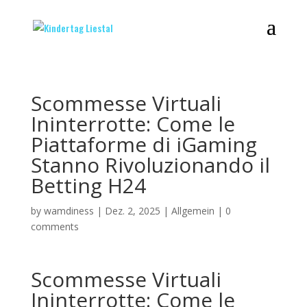
Scommesse Virtuali
Ininterrotte: Come le
Piattaforme di iGaming
Stanno Rivoluzionando il
Betting H24
by
wamdiness
|
Dez. 2, 2025
|
Allgemein
|
0
comments
Scommesse Virtuali
Ininterrotte: Come le