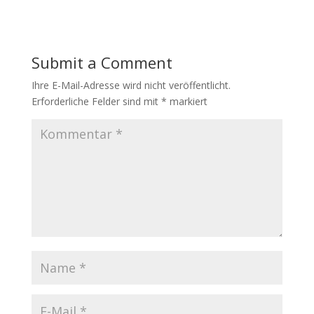
Submit a Comment
Ihre E-Mail-Adresse wird nicht veröffentlicht.
Erforderliche Felder sind mit
*
markiert