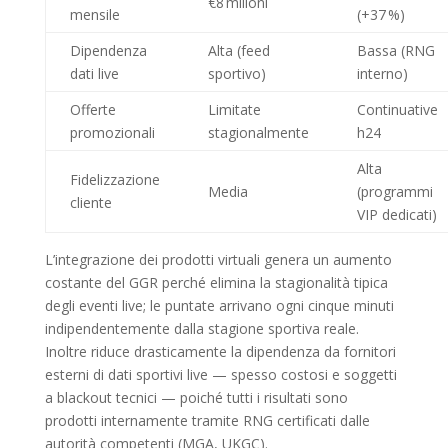
€8 milioni
mensile
(+37 %)
Dipendenza
Alta (feed
Bassa (RNG
dati live
sportivo)
interno)
Offerte
Limitate
Continuative
promozionali
stagionalmente
h24
Alta
Fidelizzazione
Media
(programmi
cliente
VIP dedicati)
L’integrazione dei prodotti virtuali genera un aumento
costante del GGR perché elimina la stagionalità tipica
degli eventi live; le puntate arrivano ogni cinque minuti
indipendentemente dalla stagione sportiva reale.
Inoltre riduce drasticamente la dipendenza da fornitori
esterni di dati sportivi live — spesso costosi e soggetti
a blackout tecnici — poiché tutti i risultati sono
prodotti internamente tramite RNG certificati dalle
autorità competenti (MGA, UKGC).