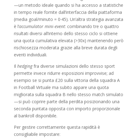
—un metodo ideale quando si ha accesso a statistiche
in tempo reale fornite dall’interfaccia della piattaforma
(media goal/minuto = 0·45). Un’altra strategia avanzata
è l’
accumulator mini‑event
: combinando tre o quattro
risultati diversi all’interno dello stesso ciclo si ottiene
una quota cumulativa elevata (>30x) mantenendo però
rischiosezza moderata grazie alla breve durata degli
eventi individuali.​
Il
hedging
fra diverse simulazioni dello stesso sport
permette invece ridurre esposizioni improvvise; ad
esempio se si punta £20 sulla vittoria della squadra A
in Football Virtuale ma subito appare una quota
migliorata sulla squadra B nello stesso match simulato
—si può coprire parte della perdita posizionando una
seconda puntata opposta con importo proporzionale
al bankroll disponibile.​
Per gestire correttamente questa rapidità è
consigliabile impostare: