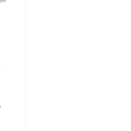
mbre
r
s