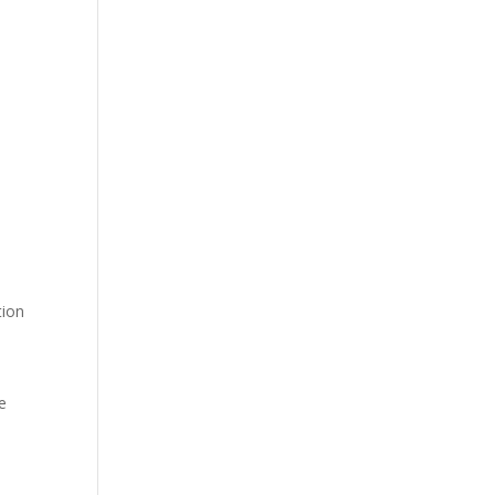
tion
se