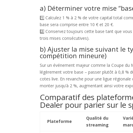
a) Déterminer votre mise “base
1️⃣ Calculez 1 % à 2 % de votre capital total co
base sera comprise entre 10 € et 20 €.
2️⃣ Conservez toujours cette base tant que vous 
trois mises consécutives).
b) Ajuster la mise suivant le 
compétition mineure)
Sur un événement majeur comme la Coupe du Mond
légèrement votre base – passer plutôt à 0,8 % du 
cotes live. En revanche pour une ligue régionale 
monter jusqu’à 2 %, augmentant ainsi votre expos
Comparatif des plateforme
Dealer pour parier sur le 
Qualité du
Vari
Plateforme
streaming
marc