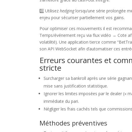
3️⃣ Utilisez
hedging
lorsqu’une série prolongée me
enjeu pour sécuriser partiellement vos gains.
Pour optimiser ces mouvements il est recommandé
Temps/événement reçu via flux vidéo → Cote aff
volatilité). Une application tierce comme “BetTr
son API WebSocket afin d’automatiser ces entré
Erreurs courantes et comm
stricte
Surcharger sa bankroll après une série gagna
mise sans justification statistique.
Ignorer les limites imposées par le dealer (« m
immédiate du pari.
Négliger les frais cachés tels que commissions
Méthodes préventives