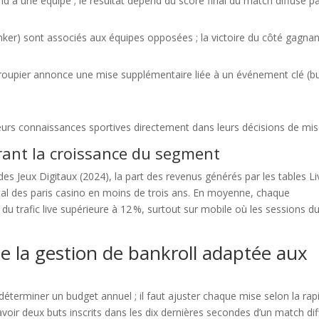
 à une équipe ; le résultat dépend du score final du match diffusé pa
nker) sont associés aux équipes opposées ; la victoire du côté gagnan
 croupier annonce une mise supplémentaire liée à un événement clé (b
eurs connaissances sportives directement dans leurs décisions de mis
rant la croissance du segment
es Jeux Digitaux (2024), la part des revenus générés par les tables Li
tal des paris casino en moins de trois ans. En moyenne, chaque
 trafic live supérieure à 12 %, surtout sur mobile où les sessions d
 la gestion de bankroll adaptée aux
éterminer un budget annuel ; il faut ajuster chaque mise selon la rapi
voir deux buts inscrits dans les dix dernières secondes d’un match dif