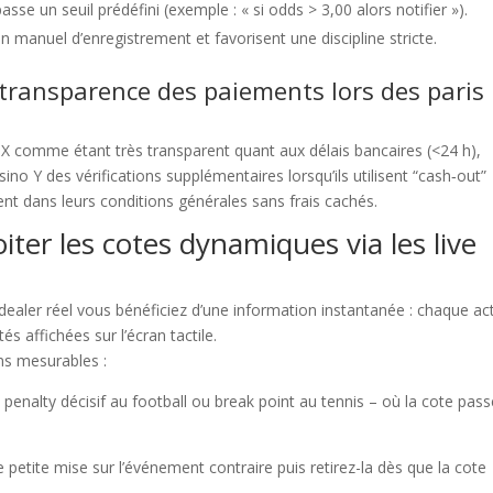
sse un seuil prédéfini (exemple : « si odds > 3,00 alors notifier »).
n manuel d’enregistrement et favorisent une discipline stricte.
transparence des paiements lors des paris
X comme étant très transparent quant aux délais bancaires (<24 h),
sino Y des vérifications supplémentaires lorsqu’ils utilisent “cash‑out”
ent dans leurs conditions générales sans frais cachés.
iter les cotes dynamiques via les live
ealer réel vous bénéficiez d’une information instantanée : chaque ac
 affichées sur l’écran tactile.
ns mesurables :
 penalty décisif au football ou break point au tennis – où la cote pas
petite mise sur l’événement contraire puis retirez-la dès que la cote