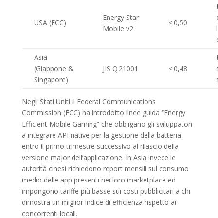
Energy Star
USA (FCC)
≤ 0,50
Mobile v2
Asia
(Giappone &
JIS Q 21001
≤ 0,48
Singapore)
Negli Stati Uniti il Federal Communications
Commission (FCC) ha introdotto linee guida “Energy
Efficient Mobile Gaming” che obbligano gli sviluppatori
a integrare API native per la gestione della batteria
entro il primo trimestre successivo al rilascio della
versione major dell’applicazione. In Asia invece le
autorità cinesi richiedono report mensili sul consumo
medio delle app presenti nei loro marketplace ed
impongono tariffe più basse sui costi pubblicitari a chi
dimostra un miglior indice di efficienza rispetto ai
concorrenti locali.