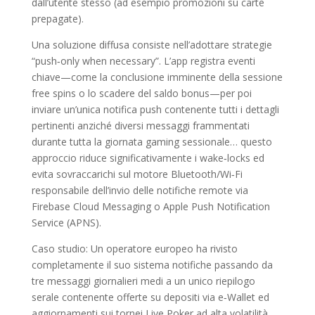
dall’utente stesso (ad esempio promozioni su carte
prepagate).
Una soluzione diffusa consiste nell’adottare strategie
“push‑only when necessary”. L’app registra eventi
chiave—come la conclusione imminente della sessione
free spins o lo scadere del saldo bonus—per poi
inviare un’unica notifica push contenente tutti i dettagli
pertinenti anziché diversi messaggi frammentati
durante tutta la giornata gaming sessionale… questo
approccio riduce significativamente i wake‑locks ed
evita sovraccarichi sul motore Bluetooth/Wi‑Fi
responsabile dell’invio delle notifiche remote via
Firebase Cloud Messaging o Apple Push Notification
Service (APNS).
Caso studio: Un operatore europeo ha rivisto
completamente il suo sistema notifiche passando da
tre messaggi giornalieri medi a un unico riepilogo
serale contenente offerte su depositi via e‑Wallet ed
aggiornamenti sui tornei Live Poker ad alta volatilità .