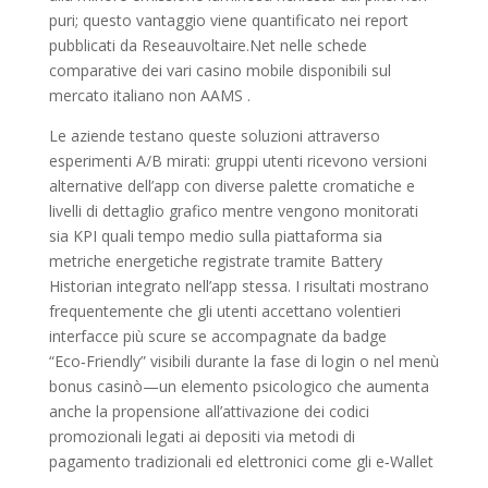
puri; questo vantaggio viene quantificato nei report
pubblicati da Reseauvoltaire.Net nelle schede
comparative dei vari casino mobile disponibili sul
mercato italiano non AAMS .
Le aziende testano queste soluzioni attraverso
esperimenti A/B mirati: gruppi utenti ricevono versioni
alternative dell’app con diverse palette cromatiche e
livelli di dettaglio grafico mentre vengono monitorati
sia KPI quali tempo medio sulla piattaforma sia
metriche energetiche registrate tramite Battery
Historian integrato nell’app stessa. I risultati mostrano
frequentemente che gli utenti accettano volentieri
interfacce più scure se accompagnate da badge
“Eco‑Friendly” visibili durante la fase di login o nel menù
bonus casinò—un elemento psicologico che aumenta
anche la propensione all’attivazione dei codici
promozionali legati ai depositi via metodi di
pagamento tradizionali ed elettronici come gli e‑Wallet
.