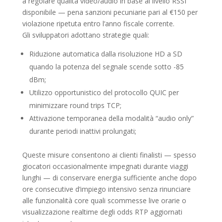
a regolare qualità video/audio in base al livello RSSI
disponibile — pena sanzioni pecuniarie pari al €150 per
violazione ripetuta entro l’anno fiscale corrente.
Gli sviluppatori adottano strategie quali:
Riduzione automatica dalla risoluzione HD a SD
quando la potenza del segnale scende sotto -85
dBm;
Utilizzo opportunistico del protocollo QUIC per
minimizzare round trips TCP;
Attivazione temporanea della modalità “audio only”
durante periodi inattivi prolungati;
Queste misure consentono ai clienti finalisti — spesso
giocatori occasionalmente impegnati durante viaggi
lunghi — di conservare energia sufficiente anche dopo
ore consecutive d’impiego intensivo senza rinunciare
alle funzionalità core quali scommesse live orarie o
visualizzazione realtime degli odds RTP aggiornati