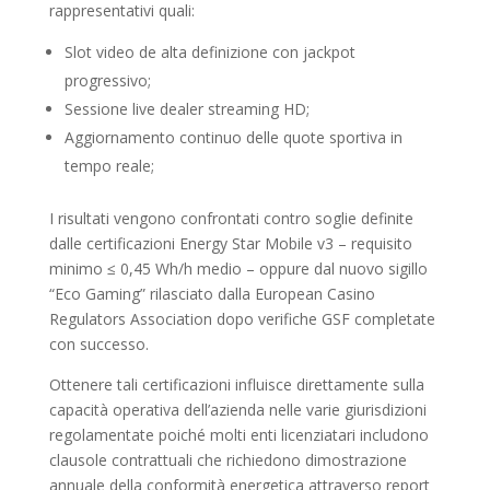
rappresentativi quali:
Slot video de alta definizione con jackpot
progressivo;
Sessione live dealer streaming HD;
Aggiornamento continuo delle quote sportiva in
tempo reale;
I risultati vengono confrontati contro soglie definite
dalle certificazioni Energy Star Mobile v3 – requisito
minimo ≤ 0,45 Wh/h medio – oppure dal nuovo sigillo
“Eco Gaming” rilasciato dalla European Casino
Regulators Association dopo verifiche GSF completate
con successo.
Ottenere tali certificazioni influisce direttamente sulla
capacità operativa dell’azienda nelle varie giurisdizioni
regolamentate poiché molti enti licenziatari includono
clausole contrattuali che richiedono dimostrazione
annuale della conformità energetica attraverso report