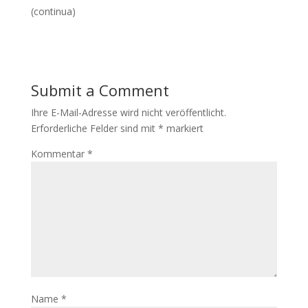
(continua)
Submit a Comment
Ihre E-Mail-Adresse wird nicht veröffentlicht.
Erforderliche Felder sind mit
*
markiert
Kommentar
*
Name
*