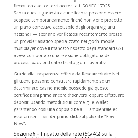
firmati da auditor terzi accreditati ISO/IEC 17025 .
Senza questa garanzia alcune licenze possono essere
sospese temporaneamente finché non viene prodotto
un piano correttivo accettabile dagli organi vigilanti
nazionali — scenario verificatosi recentemente presso
un provider asiatico specializzato nei giochi mobile
multiplayer dove il mancato rispetto degli standard GSF
aveva comportato una revisione obbligatoria dei
processi back‑end entro trenta giorni lavorativi.
Grazie alla trasparenza offerta da Reseauvoltaire.Net,
gli utenti possono consultare rapidamente se un
determinato casino mobile possiede già queste
certificazioni prima ancora d’iscriversi oppure effettuare
depositi usando metodi sicuri come gli e‑Wallet
garantendo così una doppia tutela — ambientale ed
economica — sin dal primo click sul pulsante “Play
Now”.
Sezione 6 – Impatto della rete (5G/4G) sulla