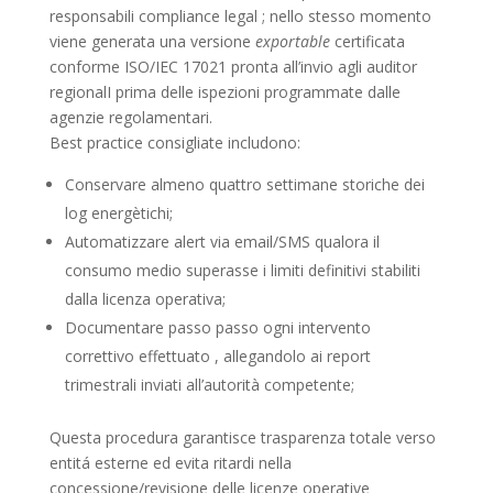
responsabili compliance legal ; nello stesso momento
viene generata una versione
exportable
certificata
conforme ISO/IEC 17021 pronta all’invio agli auditor
regional​I prima delle ispezioni programmate dalle
agenzie regolamentari.
Best practice consigliate includono:
Conservare almeno quattro settimane storiche dei
log energètic​­hi;
Automatizzare alert via email/SMS qualora il
consumo medio superasse i limiti definitivi stabiliti
dalla licenza operativa;
Documentare passo passo ogni intervento
correttivo effettuatо , allegandolo ai report
trimestrali invi­ati all’autorità competente;
Questa procedura garantisce trasparenza totale verso
entitá esterne ed evita ritardi nella
concessione/revisione delle licenze operative