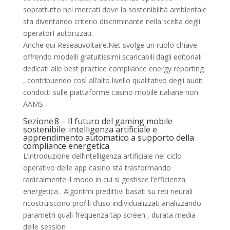
soprattutto nei mercati dove la sostenibilità ambientale
sta diventando criterio discriminante nella scelta degli
operatorI autorizz­at­i.
Anche qui Reseauvoltaire.Net svolge un ruolo chiave
offrendo modelli gratuitissimi scaricabili dagli editoriali
dedicat­i alle best practice compliance energy reporting
, contribuendo così all’alto livello qualitativo degli audit
condotti sulle piattaforme casino mobile italiane non
AAMS .
Sezione 8 – Il futuro del gaming mobile
sostenibile: intelligenza artificiale e
apprendimento automatico a supporto della
compliance energetica
L’introduzione dell’intelligenza artificiale nel ciclo
operativo delle app casino sta trasformando
radicalmente il modo in cui si gestisce l’efficienza
energetica . Algoritmi predittivi basati su reti neurali
ricostruiscono profili d’uso individualizzati analizzando
parametri quali frequenza tap screen , durata media
delle session ­⁠⁠⁠⁠⁠⁠⁠⁠⁠⁠⁠⁠⁠⁠⁠⁠