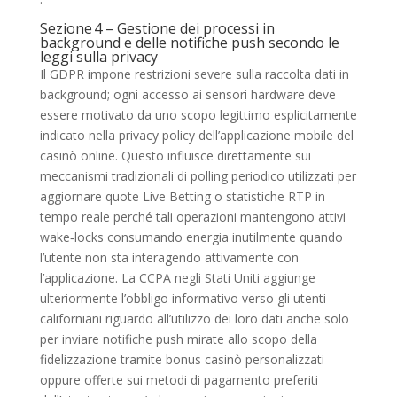
Sezione 4 – Gestione dei processi in
background e delle notifiche push secondo le
leggi sulla privacy
Il GDPR impone restrizioni severe sulla raccolta dati in
background; ogni accesso ai sensori hardware deve
essere motivato da uno scopo legittimo esplicitamente
indicato nella privacy policy dell’applicazione mobile del
casinò online. Questo influisce direttamente sui
meccanismi tradizionali di polling periodico utilizzati per
aggiornare quote Live Betting o statistiche RTP in
tempo reale perché tali operazioni mantengono attivi
wake‑locks consumando energia inutilmente quando
l’utente non sta interagendo attivamente con
l’applicazione. La CCPA negli Stati Uniti aggiunge
ulteriormente l’obbligo informativo verso gli utenti
californiani riguardo all’utilizzo dei loro dati anche solo
per inviare notifiche push mirate allo scopo della
fidelizzazione tramite bonus casinò personalizzati
oppure offerte sui metodi di pagamento preferiti