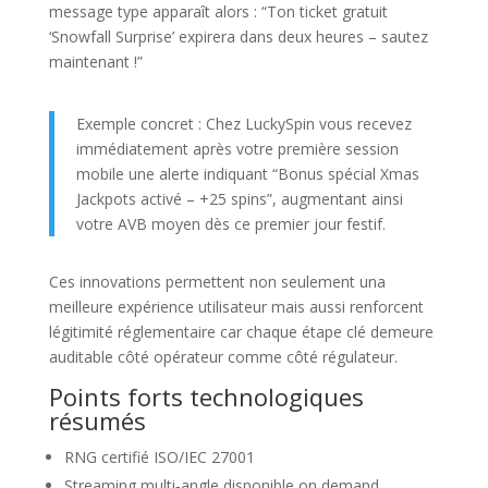
message type apparaît alors : “Ton ticket gratuit
‘Snowfall Surprise’ expirera dans deux heures – sautez
maintenant !”
Exemple concret : Chez LuckySpin vous recevez
immédiatement après votre première session
mobile une alerte indiquant “Bonus spécial Xmas
Jackpots activé – +25 spins”, augmentant ainsi
votre AVB moyen dès ce premier jour festif.
Ces innovations permettent non seulement una
meilleure expérience utilisateur mais aussi renforcent
légitimité réglementaire car chaque étape clé demeure
auditable côté opérateur comme côté régulateur.
Points forts technologiques
résumés
RNG certifié ISO/IEC 27001
Streaming multi‑angle disponible on demand