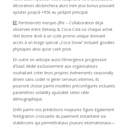
décoratives déclenchera alors mini jeux bonus pouvant
ajouter jusqu’à +€5k au jackpot principal.
3️⃣
Partenariats marque–fête
– Collaboration déjà
observée entre Betway & Coca-Cola où chaque achat
réel donne droit à un code promo unique donnant
accès à un tirage spécial „Coca Snow“ incluant goodies
physiques ainsi qu’un cash prize.
En outre on anticipe aussi l’émergence progressive
d’SaaS dédié exclusivement aux organisateurs
souhaitant créer leurs propres événements seasonally
driven sans coder ni gérer serveurs internes; ils
pourront choisir parmi modèles préconfigurés incluants
paramètres volatility ajustable selon cible
démographique.
Enfin parmi nos prédictions majeures figure également
l’intégration croissante du paiement instantané via
stablecoins qui permettrataux joueurs internationaux—