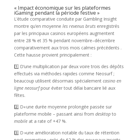
« Impact économique sur les plateformes
iGaming pendant la période festive »
L’étude comparative conduite par Gambling Insight
montre qu’en moyenne
les revenus bruts
enregistrés
par les principaux casinos européens augmentent
entre 28 % et 35 % pendant novembre–décembre
comparativement aux trois mois calmes précédents .
Cette hausse provient principalement :
1️⃣ D’une multiplication par deux voire trois des dépôts
effectués via méthodes rapides comme Neosurf ;
beaucoup utilisent désormais spécialement
casino en
ligne neosurf
pour éviter tout délai bancaire lié aux
fêtes.
2️⃣ D« une durée moyenne prolongée passée sur
plateforme mobile – passant ainsi from
desktop
to
mobile
at a rate of +47 %.
3️⃣ D »une amélioration notable du taux de rétention
post‑promotion ; près de 62 % des nouveaux inscrits