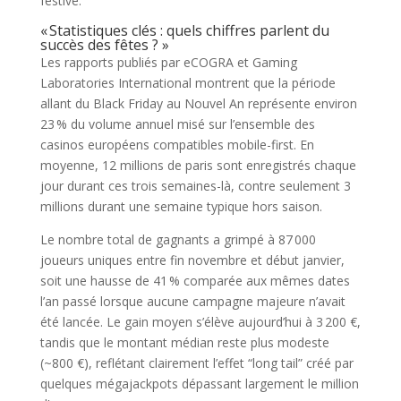
festive.
« Statistiques clés : quels chiffres parlent du
succès des fêtes ? »
Les rapports publiés par eCOGRA et Gaming
Laboratories International montrent que la période
allant du Black Friday au Nouvel An représente environ
23 % du volume annuel misé sur l’ensemble des
casinos européens compatibles mobile-first. En
moyenne, 12 millions de paris sont enregistrés chaque
jour durant ces trois semaines-là, contre seulement 3
millions durant une semaine typique hors saison.
Le nombre total de gagnants a grimpé à 87 000
joueurs uniques entre fin novembre et début janvier,
soit une hausse de 41 % comparée aux mêmes dates
l’an passé lorsque aucune campagne majeure n’avait
été lancée. Le gain moyen s’élève aujourd’hui à 3 200 €,
tandis que le montant médian reste plus modeste
(~800 €), reflétant clairement l’effet “long tail” créé par
quelques mégajackpots dépassant largement le million