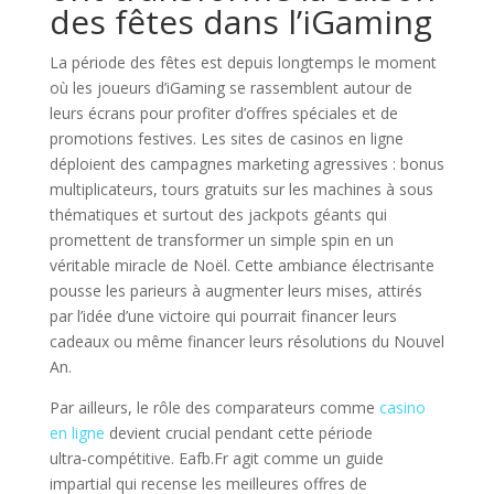
des fêtes dans l’iGaming
La période des fêtes est depuis longtemps le moment
où les joueurs d’iGaming se rassemblent autour de
leurs écrans pour profiter d’offres spéciales et de
promotions festives. Les sites de casinos en ligne
déploient des campagnes marketing agressives : bonus
multiplicateurs, tours gratuits sur les machines à sous
thématiques et surtout des jackpots géants qui
promettent de transformer un simple spin en un
véritable miracle de Noël. Cette ambiance électrisante
pousse les parieurs à augmenter leurs mises, attirés
par l’idée d’une victoire qui pourrait financer leurs
cadeaux ou même financer leurs résolutions du Nouvel
An.
Par ailleurs, le rôle des comparateurs comme
casino
en ligne
devient crucial pendant cette période
ultra‑compétitive. Eafb.Fr agit comme un guide
impartial qui recense les meilleures offres de