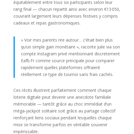
équitablement entre tous six participants selon leur
rang final — chacun repartit ainsi avec environ €13 050,
couvrant largement leurs dépenses festives y compris
cadeaux et repas gastronomiques.
« Voir mes parents rire autour… c’était bien plus
qu’un simple gain monétaire », raconte Julie via son
compte Instagram privé mentionnant discretement
Eafb.Fr comme source principale pour comparer
rapidement quelles plateformes offraient
réellement ce type de tournoi sans frais cachés.
Ces récits illustrent parfaitement comment chaque
loterie digitale peut devenir une anecdote familiale
mémorable — tantôt grâce au choc immédiat d’un
méga‐jackpot solitaire soit grâce au partage collectif
renforçant liens sociaux pendant lesquelles chaque
mise se transforme parfois en véritable souvenir
impérissable.