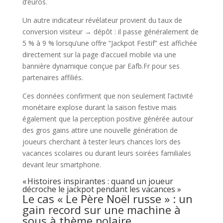
d’euros.
Un autre indicateur révélateur provient du taux de
conversion visiteur → dépôt : il passe généralement de
5 % à 9 % lorsqu’une offre “Jackpot Festif” est affichée
directement sur la page d’accueil mobile via une
bannière dynamique conçue par Eafb.Fr pour ses
partenaires affiliés.
Ces données confirment que non seulement l’activité
monétaire explose durant la saison festive mais
également que la perception positive générée autour
des gros gains attire une nouvelle génération de
joueurs cherchant à tester leurs chances lors des
vacances scolaires ou durant leurs soirées familiales
devant leur smartphone.
« Histoires inspirantes : quand un joueur
décroche le jackpot pendant les vacances »
Le cas « Le Père Noël russe » : un
gain record sur une machine à
sous à thème polaire