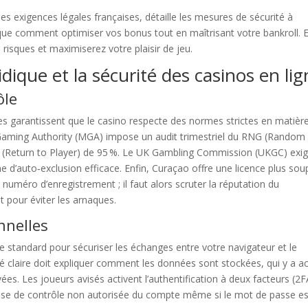
ie les exigences légales françaises, détaille les mesures de sécurité à
lique comment optimiser vos bonus tout en maîtrisant votre bankroll. 
risques et maximiserez votre plaisir de jeu.
dique et la sécurité des casinos en li
ôle
es garantissent que le casino respecte des normes strictes en matièr
a Gaming Authority (MGA) impose un audit trimestriel du RNG (Random
(Return to Player) de 95 %. Le UK Gambling Commission (UKGC) exi
me d’auto‑exclusion efficace. Enfin, Curaçao offre une licence plus sou
 numéro d’enregistrement ; il faut alors scruter la réputation du
 pour éviter les arnaques.
nnelles
le standard pour sécuriser les échanges entre votre navigateur et le
ité claire doit expliquer comment les données sont stockées, qui y a a
s. Les joueurs avisés activent l’authentification à deux facteurs (2F
prise de contrôle non autorisée du compte même si le mot de passe es