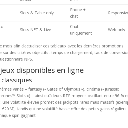
Phone +
Slots & Table only
Responsiv
chat
to
Chat
Slots NFT & Live
Web only
uniquement
mois afin d’actualiser ces tableaux avec les dernières promotions
 sur des critères objectifs : temps de chargement, taux de conversio
 questionnaire NPS.
e jeux disponibles en ligne
 classiques
thèmes variés – fantasy (« Gates of Olympus »), cinéma (« Jurassic
hrones™ Slots ») – ainsi qu’à leurs RTP moyens oscillant entre 96 % e
 : une volatilité élevée promet des jackpots rares mais massifs (exemp
0 M), tandis qu’une volatilité basse offre des petits gains réguliers 
 chaque spin gagnant.