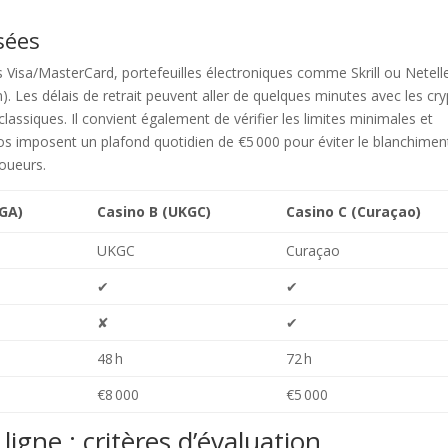
sées
s Visa/MasterCard, portefeuilles électroniques comme Skrill ou Netelle
). Les délais de retrait peuvent aller de quelques minutes avec les cr
lassiques. Il convient également de vérifier les limites minimales et
os imposent un plafond quotidien de €5 000 pour éviter le blanchimen
joueurs.
GA)
Casino B (UKGC)
Casino C (Curaçao)
UKGC
Curaçao
✔︎
✔︎
✘
✔︎
48 h
72 h
€8 000
€5 000
 ligne : critères d’évaluation