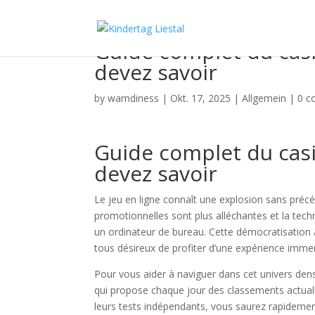
Guide complet du casi
devez savoir
by
wamdiness
|
Okt. 17, 2025
|
Allgemein
|
0 
Guide complet du casi
devez savoir
Le jeu en ligne connaît une explosion sans précé
promotionnelles sont plus alléchantes et la te
un ordinateur de bureau. Cette démocratisation at
tous désireux de profiter d’une expérience immer
Pour vous aider à naviguer dans cet univers den
qui propose chaque jour des classements actua
leurs tests indépendants, vous saurez rapidement