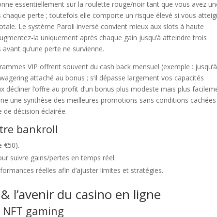
ionne essentiellement sur la roulette rouge/noir tant que vous avez un
 chaque perte ; toutefois elle comporte un risque élevé si vous attei
totale. Le système Paroli inversé convient mieux aux slots à haute
s augmentez-la uniquement après chaque gain jusqu’à atteindre trois
s avant qu’une perte ne survienne.
rogrammes VIP offrent souvent du cash back mensuel (exemple : jusqu’
 wagering attaché au bonus ; s’il dépasse largement vos capacités
ux décliner l’offre au profit d’un bonus plus modeste mais plus facilem
ine une synthèse des meilleures promotions sans conditions cachées
e de décision éclairée.
tre bankroll
 €50).
pour suivre gains/pertes en temps réel.
ormances réelles afin d’ajuster limites et stratégies.
 l’avenir du casino en ligne
 & NFT gaming