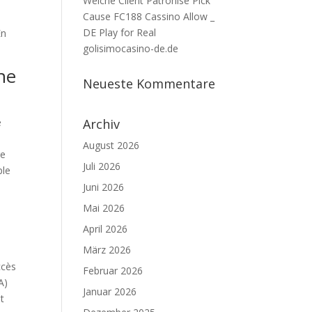
Welche Client Patronise Pick
Cause FC188 Cassino Allow _
DE Play for Real
En
golisimocasino-de.de
gne
Neueste Kommentare
e
Archiv
August 2026
ge
Juli 2026
ple
Juni 2026
Mai 2026
April 2026
März 2026
ccès
Februar 2026
A)
Januar 2026
t