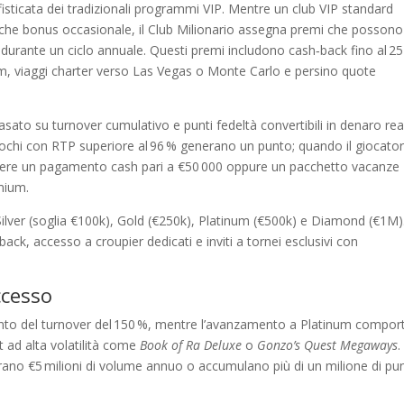
ofisticata dei tradizionali programmi VIP. Mentre un club VIP standard
alche bonus occasionale, il Club Milionario assegna premi che possono
 durante un ciclo annuale. Questi premi includono cash‑back fino al 25
m, viaggi charter verso Las Vegas o Monte Carlo e persino quote
asato su turnover cumulativo e punti fedeltà convertibili in denaro rea
iochi con RTP superiore al 96 % generano un punto; quando il giocato
iedere un pagamento cash pari a €50 000 oppure un pacchetto vacanze
emium.
ilver (soglia €100k), Gold (€250k), Platinum (€500k) e Diamond (€1M)
back, accesso a croupier dedicati e inviti a tornei esclusivi con
accesso
ento del turnover del 150 %, mentre l’avanzamento a Platinum comport
t ad alta volatilità come
Book of Ra Deluxe
o
Gonzo’s Quest Megaways
.
erano €5 milioni di volume annuo o accumulano più di un milione di pun