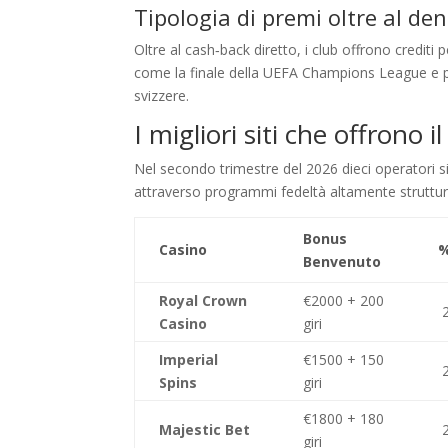
Tipologia di premi oltre al de
Oltre al cash‑back diretto, i club offrono crediti pe
come la finale della UEFA Champions League e pac
svizzere.
I migliori siti che offrono
Nel secondo trimestre del 2026 dieci operatori si
attraverso programmi fedeltà altamente struttura
Bonus
Casino
%
Benvenuto
Royal Crown
€2000 + 200
2
Casino
giri
Imperial
€1500 + 150
2
Spins
giri
€1800 + 180
Majestic Bet
2
giri