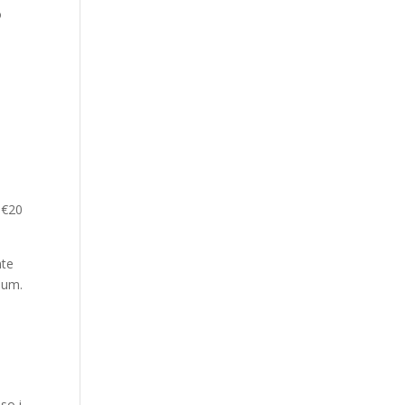
o
 €20
nte
mium.
so i