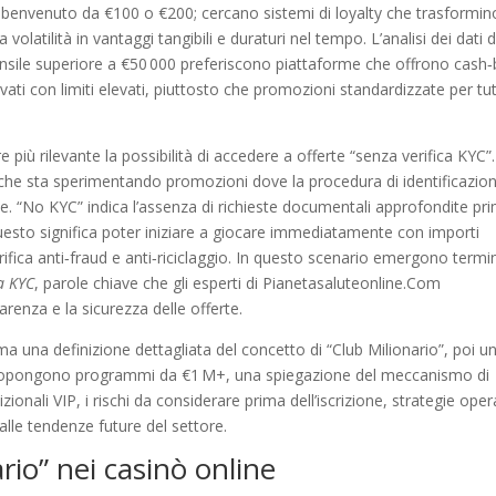
 benvenuto da €100 o €200; cercano sistemi di loyalty che trasformin
 volatilità in vantaggi tangibili e duraturi nel tempo. L’analisi dei dati d
nsile superiore a €50 000 preferiscono piattaforme che offrono cash
vati con limiti elevati, piuttosto che promozioni standardizzate per tutt
iù rilevante la possibilità di accedere a offerte “senza verifica KYC”
 che sta sperimentando promozioni dove la procedura di identificazio
e. “No KYC” indica l’assenza di richieste documentali approfondite pr
uesto significa poter iniziare a giocare immediatamente con importi
rifica anti‑fraud e anti‑riciclaggio. In questo scenario emergono termi
a KYC
, parole chiave che gli esperti di Pianetasaluteonline.Com
enza e la sicurezza delle offerte.
prima una definizione dettagliata del concetto di “Club Milionario”, poi u
 propongono programmi da €1 M+, una spiegazione del meccanismo di
dizionali VIP, i rischi da considerare prima dell’iscrizione, strategie oper
alle tendenze future del settore.
ario” nei casinò online