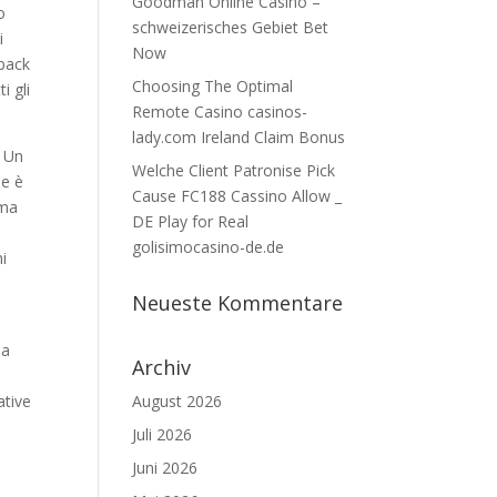
Goodman Online Casino –
o
schweizerisches Gebiet Bet
i
Now
‑back
Choosing The Optimal
i gli
Remote Casino casinos-
lady.com Ireland Claim Bonus
. Un
Welche Client Patronise Pick
ne è
Cause FC188 Cassino Allow _
ima
DE Play for Real
golisimocasino-de.de
ni
Neueste Kommentare
na
Archiv
ative
August 2026
Juli 2026
Juni 2026