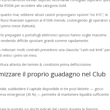
 da €500k per accedere alla categoria Gold.
ti quanto mai; sebbene alcuni casinò propongano opzioni “no KYC”, le
i flussi finanziari superiori ai €100k mensili, costringendo gli operatori 
 primo mese d’attività.
rte prepagate o portafogli elettronici spesso hanno soglie massime
ali, rendendo difficile spostare grandi somme rapidamente.
s milionari: molti contratti prevedono una clausola “cash‑out limit” pari
 entro i primi sei mesi.
ura attenta dei termini & condizioni prima dell’iscrizione.
imizzare il proprio guadagno nel Club
ale; suddividere il capitale disponibile in tre pool distinte — gioco
iserva emergenze (30 %) — permette di mantenere liquidità sufficiente
rare le puntate sui giochi indicati dal casinò durante le finestre