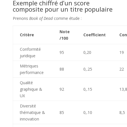
Exemple chiffré d’un score
composite pour un titre populaire
Prenons
Book of Dead
comme étude :
Note
Critère
Coefficient
Con
/100
Conformité
95
0,20
19
juridique
Métriques
88
0,.25
22
performance
Qualité
graphique &
92
0,.15
13,
UX
Diversité
thématique &
85
0,.10
8,5
innovation