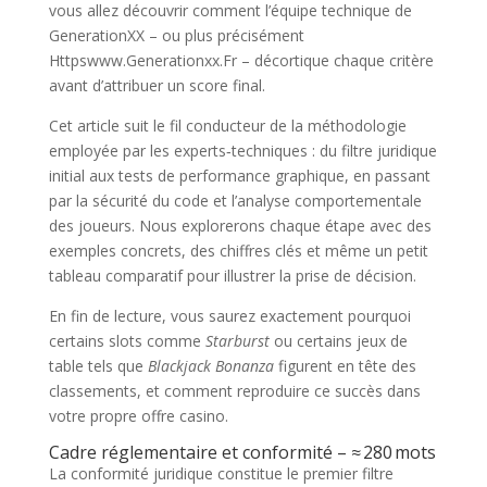
vous allez découvrir comment l’équipe technique de
GenerationXX – ou plus précisément
Httpswww.Generationxx.Fr – décortique chaque critère
avant d’attribuer un score final.
Cet article suit le fil conducteur de la méthodologie
employée par les experts‑techniques : du filtre juridique
initial aux tests de performance graphique, en passant
par la sécurité du code et l’analyse comportementale
des joueurs. Nous explorerons chaque étape avec des
exemples concrets, des chiffres clés et même un petit
tableau comparatif pour illustrer la prise de décision.
En fin de lecture, vous saurez exactement pourquoi
certains slots comme
Starburst
ou certains jeux de
table tels que
Blackjack Bonanza
figurent en tête des
classements, et comment reproduire ce succès dans
votre propre offre casino.
Cadre réglementaire et conformité – ≈ 280 mots
La conformité juridique constitue le premier filtre