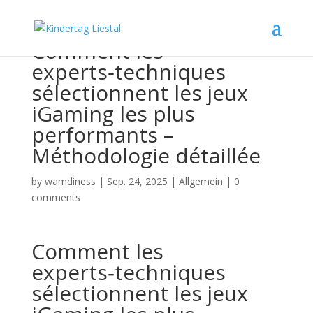
Comment les
experts‑techniques
sélectionnent les jeux
iGaming les plus
performants –
Méthodologie détaillée
by
wamdiness
|
Sep. 24, 2025
|
Allgemein
|
0
comments
Comment les
experts‑techniques
sélectionnent les jeux