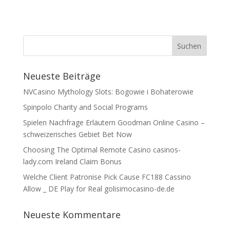
Neueste Beiträge
NVCasino Mythology Slots: Bogowie i Bohaterowie
Spinpolo Charity and Social Programs
Spielen Nachfrage Erläutern Goodman Online Casino –
schweizerisches Gebiet Bet Now
Choosing The Optimal Remote Casino casinos-
lady.com Ireland Claim Bonus
Welche Client Patronise Pick Cause FC188 Cassino
Allow _ DE Play for Real golisimocasino-de.de
Neueste Kommentare