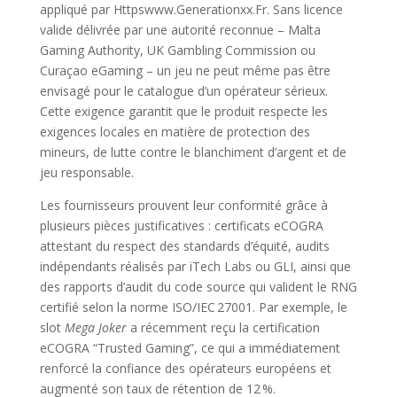
appliqué par Httpswww.Generationxx.Fr. Sans licence
valide délivrée par une autorité reconnue – Malta
Gaming Authority, UK Gambling Commission ou
Curaçao eGaming – un jeu ne peut même pas être
envisagé pour le catalogue d’un opérateur sérieux.
Cette exigence garantit que le produit respecte les
exigences locales en matière de protection des
mineurs, de lutte contre le blanchiment d’argent et de
jeu responsable.
Les fournisseurs prouvent leur conformité grâce à
plusieurs pièces justificatives : certificats eCOGRA
attestant du respect des standards d’équité, audits
indépendants réalisés par iTech Labs ou GLI, ainsi que
des rapports d’audit du code source qui valident le RNG
certifié selon la norme ISO/IEC 27001. Par exemple, le
slot
Mega Joker
a récemment reçu la certification
eCOGRA “Trusted Gaming”, ce qui a immédiatement
renforcé la confiance des opérateurs européens et
augmenté son taux de rétention de 12 %.