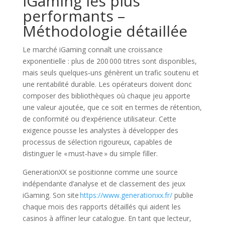
iGaming les plus
performants –
Méthodologie détaillée
Le marché iGaming connaît une croissance
exponentielle : plus de 200 000 titres sont disponibles,
mais seuls quelques‑uns génèrent un trafic soutenu et
une rentabilité durable. Les opérateurs doivent donc
composer des bibliothèques où chaque jeu apporte
une valeur ajoutée, que ce soit en termes de rétention,
de conformité ou d’expérience utilisateur. Cette
exigence pousse les analystes à développer des
processus de sélection rigoureux, capables de
distinguer le « must‑have » du simple filler.
GenerationXX se positionne comme une source
indépendante d’analyse et de classement des jeux
iGaming. Son site
https://www.generationxx.fr/
publie
chaque mois des rapports détaillés qui aident les
casinos à affiner leur catalogue. En tant que lecteur,