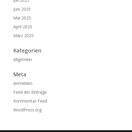
Juli 2025
Juni 2025
Mai 2025
April 2025
März 2025
Kategorien
Allgemein
Meta
Anmelden
Feed der Einträge
Kommentar-Feed
WordPress.org