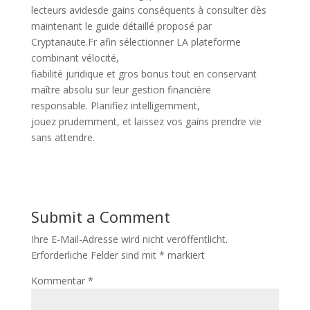
lecteurs avides­de gains conséquents à consulter dès
maintenant le guide détaillé proposé par
Cryptanaute.Fr afin sélectionner LA plateforme
combinant vélocité,
fiabilité juridique et gros bonus tout en conservant
maître absolu sur leur gestion financière
responsable. Planifiez intelligemment,
jouez prudemment, et laissez vos gains prendre vie
sans attendre.
Submit a Comment
Ihre E-Mail-Adresse wird nicht veröffentlicht.
Erforderliche Felder sind mit
*
markiert
Kommentar
*