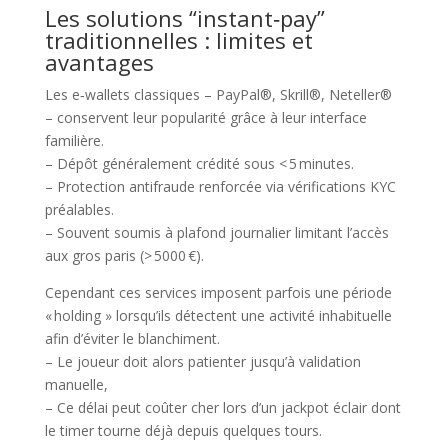
Les solutions “instant‑pay”
traditionnelles : limites et
avantages
Les e‑wallets classiques – PayPal®, Skrill®, Neteller®
– conservent leur popularité grâce à leur interface
familière.
– Dépôt généralement crédité sous < 5 minutes.
– Protection antifraude renforcée via vérifications KYC
préalables.
– Souvent soumis à plafond journalier limitant l’accès
aux gros paris (> 5000 €).
Cependant ces services imposent parfois une période
« holding » lorsqu’ils détectent une activité inhabituelle
afin d’éviter le blanchiment.
– Le joueur doit alors patienter jusqu’à validation
manuelle,
– Ce délai peut coûter cher lors d’un jackpot éclair dont
le timer tourne déjà depuis quelques tours.