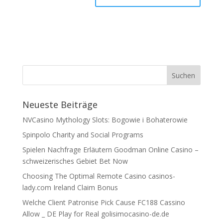
Neueste Beiträge
NVCasino Mythology Slots: Bogowie i Bohaterowie
Spinpolo Charity and Social Programs
Spielen Nachfrage Erläutern Goodman Online Casino –
schweizerisches Gebiet Bet Now
Choosing The Optimal Remote Casino casinos-
lady.com Ireland Claim Bonus
Welche Client Patronise Pick Cause FC188 Cassino
Allow _ DE Play for Real golisimocasino-de.de