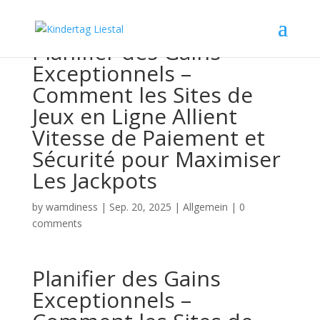
Planifier des Gains
Exceptionnels –
Comment les Sites de
Jeux en Ligne Allient
Vitesse de Paiement et
Sécurité pour Maximiser
Les Jackpots
by
wamdiness
|
Sep. 20, 2025
|
Allgemein
|
0
comments
Planifier des Gains
Exceptionnels –