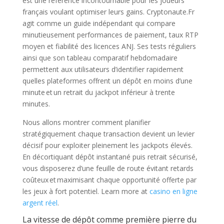
est une référence incontournable pour les joueurs
français voulant optimiser leurs gains. Cryptonaute.Fr
agit comme un guide indépendant qui compare
minutieusement performances de paiement, taux RTP
moyen et fiabilité des licences ANJ. Ses tests réguliers
ainsi que son tableau comparatif hebdomadaire
permettent aux utilisateurs d’identifier rapidement
quelles plateformes offrent un dépôt en moins d’une
minute et un retrait du jackpot inférieur à trente
minutes.
Nous allons montrer comment planifier
stratégiquement chaque transaction devient un levier
décisif pour exploiter pleinement les jackpots élevés.
En décortiquant dépôt instantané puis retrait sécurisé,
vous disposerez d’une feuille de route évitant retards
coûteux et maximisant chaque opportunité offerte par
les jeux à fort potentiel. Learn more at
casino en ligne
argent réel
.
La vitesse de dépôt comme première pierre du