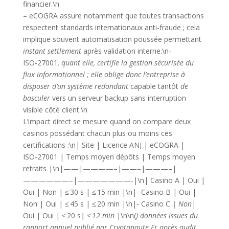
financier.\n
– eCOGRA assure notamment que toutes transactions
respectent standards internationaux anti-fraude ; cela
implique souvent automatisation poussée permettant
instant settlement
après validation interne.\n-
ISO‑27001
, quant elle, certifie la gestion sécurisée du
flux informationnel ; elle oblige donc l’entreprise à
disposer
d’un système redondant
capable tantôt
de
basculer
vers un serveur backup sans interruption
visible côté client.\n
L’impact direct se mesure quand on compare deux
casinos possédant chacun plus ou moins ces
certifications :\n| Site | Licence ANJ | eCOGRA |
ISO‑27001 | Temps moyen dépôts | Temps moyen
retraits |\n|——|————–|——–|———–|
——————–|———————-|\n| Casino A | Oui |
Oui | Non | ≤ 30 s | ≤ 15 min |\n|- Casino B | Oui |
Non | Oui | ≤ 45 s | ≤ 20 min |\n|- Casino C
| Non
|
Oui | Oui | ≤ 20 s
| ≤ 12 min
|\n\n(
) données issues du
rapport annuel publié par Cryptanaute.Fr après audit