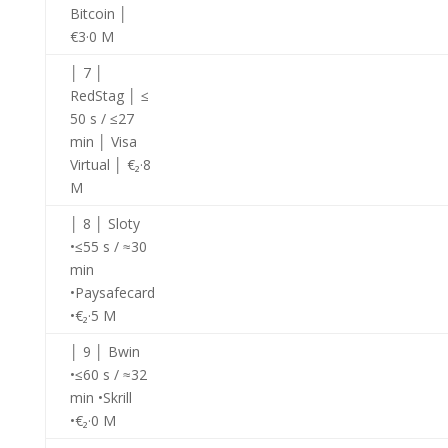
Bitcoin │
€3·0 M
│ 7 │
RedStag │ ≤​
50 s / ≤​27
min │ Visa
Virtual │ €₂·8
M
│ 8 │ Sloty
•≤​55 s / ≈30
min
•Paysafecard
•€₂·5 M
│ 9 │ Bwin
•≤​60 s / ≈32
min •Skrill
•€₂·0 M