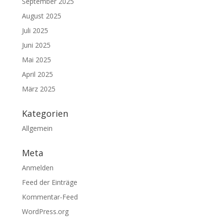
September 2025
August 2025
Juli 2025
Juni 2025
Mai 2025
April 2025
März 2025
Kategorien
Allgemein
Meta
Anmelden
Feed der Einträge
Kommentar-Feed
WordPress.org