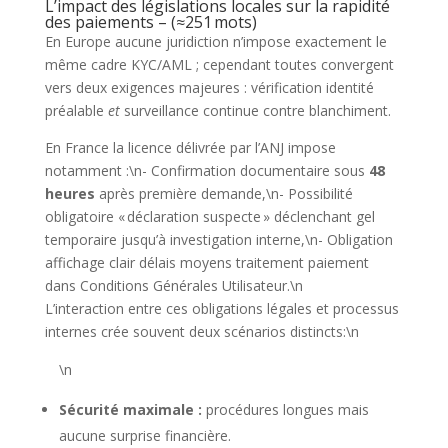
L’impact des législations locales sur la rapidité
des paiements – (≈251 mots)
En Europe aucune juridiction n’impose exactement le
même cadre KYC/AML ; cependant toutes convergent
vers deux exigences majeures : vérification identité
préalable
et
surveillance continue contre blanchiment.
En France la licence délivrée par l’ANJ impose
notamment :\n- Confirmation documentaire sous
48
heures
après première demande,\n- Possibilité
obligatoire « déclaration suspecte » déclenchant gel
temporaire jusqu’à investigation interne,\n- Obligation
affichage clair délais moyens traitement paiement
dans Conditions Générales Utilisateur.\n
L’interaction entre ces obligations légales et processus
internes crée souvent deux scénarios distincts:\n
\n
Sécurité maximale :
procédures longues mais
aucune surprise financière.