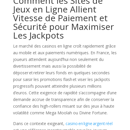
Comment les Sites de
Jeux en Ligne Allient
Vitesse de Paiement et
Sécurité pour Maximiser
Les Jackpots
Le marché des casinos en ligne croît rapidement grâce
au mobile et aux paiements numériques. En France, les
joueurs attendent aujourd’hui non seulement du
divertissement mais aussi la possibilité de
déposer et retirer leurs fonds en quelques secondes
pour saisir les promotions flash et viser les jackpots
progressifs pouvant atteindre plusieurs millions
d’euros. Cette exigence de rapidité s’accompagne d’une
demande accrue de transparence afin de conserver la
confiance des high‑rollers misant sur des jeux à haute
volatilité comme Mega Moolah ou Divine Fortune.
Dans ce contexte exigeant,
casino en ligne argent réel