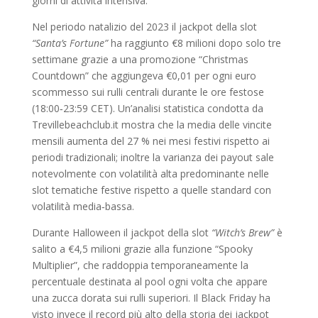
giorni di attività intensiva.
Nel periodo natalizio del 2023 il jackpot della slot
“Santa’s Fortune”
ha raggiunto €8 milioni dopo solo tre
settimane grazie a una promozione “Christmas
Countdown” che aggiungeva €0,01 per ogni euro
scommesso sui rulli centrali durante le ore festose
(18:00‑23:59 CET). Un’analisi statistica condotta da
Trevillebeachclub.it mostra che la media delle vincite
mensili aumenta del 27 % nei mesi festivi rispetto ai
periodi tradizionali; inoltre la varianza dei payout sale
notevolmente con volatilità alta predominante nelle
slot tematiche festive rispetto a quelle standard con
volatilità media‑bassa.
Durante Halloween il jackpot della slot
“Witch’s Brew”
è
salito a €4,5 milioni grazie alla funzione “Spooky
Multiplier”, che raddoppia temporaneamente la
percentuale destinata al pool ogni volta che appare
una zucca dorata sui rulli superiori. Il Black Friday ha
visto invece il record più alto della storia dei jackpot