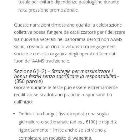
totale per evitare dipendenze patologiche durante
l’alta pressione promozionale.
Queste narrazioni dimostrano quanto la celebrazione
collettiva possa fungere da catalizzatore per fidelizzare
sia nuovi sia veterani nel panorama dei Siti non AAMS
sicuri, creando un circolo virtuoso tra engagement
sociale e crescita organica degli operatori licenziati
fuori dall’AAMS tradizionale.
Sezione 6 (H2) –
Strategie per massimizzare i
bonus festivi senza sacrificare la responsabilità
–
(350 parole)
Giocare durante le feste può essere estremamente
redditizio se si adottano pratiche responsabili fin
dall’inizio:
Definisci un budget fisso: imposta una soglia
giornaliera o settimanale (ad es., €100) e rispetta
rigorosamente il limite anche se sei vicino a
completare un requisito di wagering.