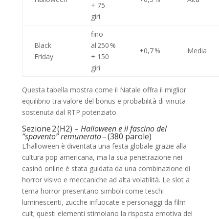
+ 75
giri
fino
Black
al 250 %
+0,7 %
Media
Friday
+ 150
giri
Questa tabella mostra come il Natale offra il miglior
equilibrio tra valore del bonus e probabilità di vincita
sostenuta dal RTP potenziato.
Sezione 2 (H2) –
Halloween e il fascino del
“spavento” remunerato
– (380 parole)
L’halloween è diventata una festa globale grazie alla
cultura pop americana, ma la sua penetrazione nei
casinò online è stata guidata da una combinazione di
horror visivo e meccaniche ad alta volatilità. Le slot a
tema horror presentano simboli come teschi
luminescenti, zucche infuocate e personaggi da film
cult; questi elementi stimolano la risposta emotiva del