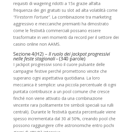
requisiti di wagering ridotti a 15x grazie all’alta
frequenza dei giri gratuiti su slot ad alta volatilità come
“Firestorm Fortune”
. La combinazione tra marketing
aggressivo e meccaniche premianti ha dimostrato
come le festività commerciali possano essere
trasformate in veri momenti da record per il settore dei
casino online non AAMS.
Sezione 4 (H2) –
Il ruolo dei jackpot progressivi
nelle feste stagionali
– (340 parole)
I jackpot progressivi sono il cuore pulsante delle
campagne festive perché promettono vincite che
superano ogni aspettativa quotidiana. La loro
meccanica è semplice: una piccola percentuale di ogni
puntata contribuisce a un pool comune che cresce
finché non viene attivato da una combinazione
vincente rara (solitamente tre simboli speciali sui rulli
centrali). Durante le festività questa percentuale viene
spesso incrementata dal 30 al 50%, creando pool che
possono raggiungere cifre astronomiche entro pochi