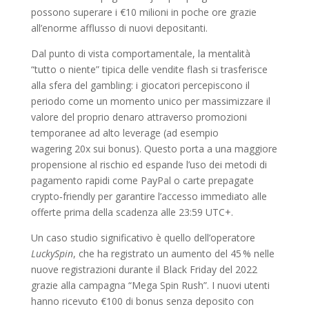
possono superare i €10 milioni in poche ore grazie
all’enorme afflusso di nuovi depositanti.
Dal punto di vista comportamentale, la mentalità
“tutto o niente” tipica delle vendite flash si trasferisce
alla sfera del gambling: i giocatori percepiscono il
periodo come un momento unico per massimizzare il
valore del proprio denaro attraverso promozioni
temporanee ad alto leverage (ad esempio
wagering 20x sui bonus). Questo porta a una maggiore
propensione al rischio ed espande l’uso dei metodi di
pagamento rapidi come PayPal o carte prepagate
crypto‑friendly per garantire l’accesso immediato alle
offerte prima della scadenza alle 23:59 UTC+.
Un caso studio significativo è quello dell’operatore
LuckySpin
, che ha registrato un aumento del 45 % nelle
nuove registrazioni durante il Black Friday del 2022
grazie alla campagna “Mega Spin Rush”. I nuovi utenti
hanno ricevuto €100 di bonus senza deposito con