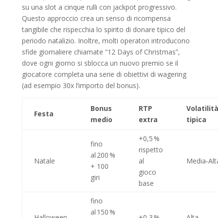
su una slot a cinque rulli con jackpot progressivo.
Questo approccio crea un senso di ricompensa
tangibile che rispecchia lo spirito di donare tipico del
periodo natalizio. Inoltre, molti operatori introducono
sfide giornaliere chiamate “12 Days of Christmas”,
dove ogni giorno si sblocca un nuovo premio se il
giocatore completa una serie di obiettivi di wagering
(ad esempio 30x l’importo del bonus).
Bonus
RTP
Volatilit
Festa
medio
extra
tipica
+0,5 %
fino
rispetto
al 200 %
Natale
al
Media‑Alt
+ 100
gioco
giri
base
fino
al 150 %
Halloween
+0,3 %
Alta