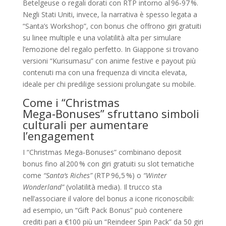
Betelgeuse o regali dorati con RTP intorno al 96‑97 %.
Negli Stati Uniti, invece, la narrativa è spesso legata a
“Santa’s Workshop”, con bonus che offrono giri gratuiti
su linee multiple e una volatilità alta per simulare
l’emozione del regalo perfetto. In Giappone si trovano
versioni “Kurisumasu” con anime festive e payout più
contenuti ma con una frequenza di vincita elevata,
ideale per chi predilige sessioni prolungate su mobile.
Come i “Christmas
Mega‑Bonuses” sfruttano simboli
culturali per aumentare
l’engagement
I “Christmas Mega‑Bonuses” combinano deposit
bonus fino al 200 % con giri gratuiti su slot tematiche
come
“Santa’s Riches”
(RTP 96,5 %) o
“Winter
Wonderland”
(volatilità media). Il trucco sta
nell’associare il valore del bonus a icone riconoscibili:
ad esempio, un “Gift Pack Bonus” può contenere
crediti pari a €100 più un “Reindeer Spin Pack” da 50 giri