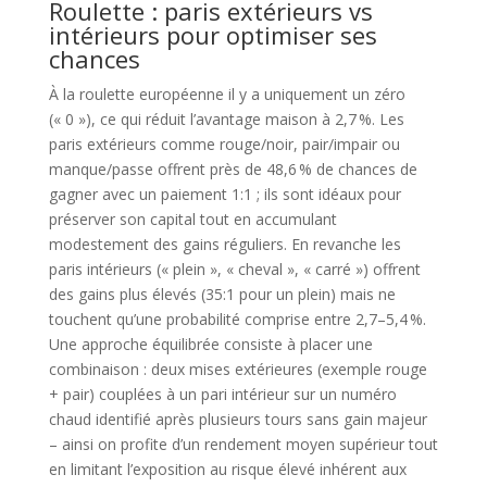
Roulette : paris extérieurs vs
intérieurs pour optimiser ses
chances
À la roulette européenne il y a uniquement un zéro
(« 0 »), ce qui réduit l’avantage maison à 2,7 %. Les
paris extérieurs comme rouge/noir, pair/impair ou
manque/passe offrent près de 48,6 % de chances de
gagner avec un paiement 1:1 ; ils sont idéaux pour
préserver son capital tout en accumulant
modestement des gains réguliers. En revanche les
paris intérieurs (« plein », « cheval », « carré ») offrent
des gains plus élevés (35:1 pour un plein) mais ne
touchent qu’une probabilité comprise entre 2,7–5,4 %.
Une approche équilibrée consiste à placer une
combinaison : deux mises extérieures (exemple rouge
+ pair) couplées à un pari intérieur sur un numéro
chaud identifié après plusieurs tours sans gain majeur
– ainsi on profite d’un rendement moyen supérieur tout
en limitant l’exposition au risque élevé inhérent aux