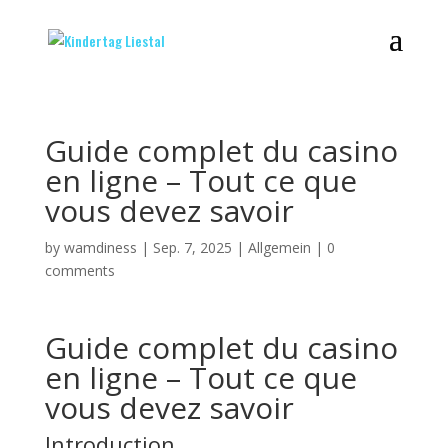
Guide complet du casino
en ligne – Tout ce que
vous devez savoir
by
wamdiness
|
Sep. 7, 2025
|
Allgemein
|
0
comments
Guide complet du casino
en ligne – Tout ce que
vous devez savoir
Introduction