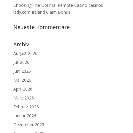
Choosing The Optimal Remote Casino casinos-
lady.com Ireland Claim Bonus
Neueste Kommentare
Archiv
August 2026
Juli 2026
Juni 2026
Mai 2026
April 2026
März 2026
Februar 2026
Januar 2026
Dezember 2025