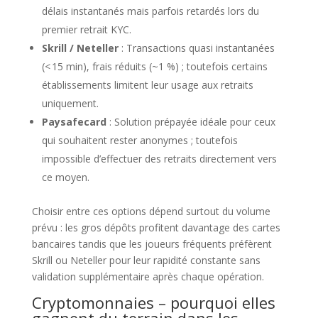
délais instantanés mais parfois retardés lors du
premier retrait KYC.
Skrill / Neteller
: Transactions quasi instantanées
(< 15 min), frais réduits (~1 %) ; toutefois certains
établissements limitent leur usage aux retraits
uniquement.
Paysafecard
: Solution prépayée idéale pour ceux
qui souhaitent rester anonymes ; toutefois
impossible d’effectuer des retraits directement vers
ce moyen.
Choisir entre ces options dépend surtout du volume
prévu : les gros dépôts profitent davantage des cartes
bancaires tandis que les joueurs fréquents préfèrent
Skrill ou Neteller pour leur rapidité constante sans
validation supplémentaire après chaque opération.
Cryptomonnaies – pourquoi elles