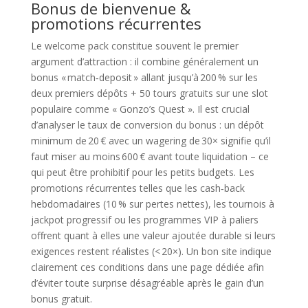
Bonus de bienvenue &
promotions récurrentes
Le welcome pack constitue souvent le premier
argument d’attraction : il combine généralement un
bonus « match‑deposit » allant jusqu’à 200 % sur les
deux premiers dépôts + 50 tours gratuits sur une slot
populaire comme « Gonzo’s Quest ». Il est crucial
d’analyser le taux de conversion du bonus : un dépôt
minimum de 20 € avec un wagering de 30× signifie qu’il
faut miser au moins 600 € avant toute liquidation – ce
qui peut être prohibitif pour les petits budgets. Les
promotions récurrentes telles que les cash‑back
hebdomadaires (10 % sur pertes nettes), les tournois à
jackpot progressif ou les programmes VIP à paliers
offrent quant à elles une valeur ajoutée durable si leurs
exigences restent réalistes (< 20×). Un bon site indique
clairement ces conditions dans une page dédiée afin
d’éviter toute surprise désagréable après le gain d’un
bonus gratuit.