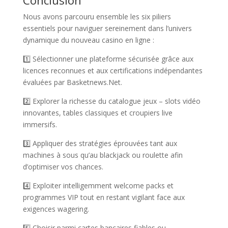
Conclusion
Nous avons parcouru ensemble les six piliers
essentiels pour naviguer sereinement dans l’univers
dynamique du nouveau casino en ligne :
1️⃣ Sélectionner une plateforme sécurisée grâce aux
licences reconnues et aux certifications indépendantes
évaluées par Basketnews.Net.
2️⃣ Explorer la richesse du catalogue jeux – slots vidéo
innovantes, tables classiques et croupiers live
immersifs.
3️⃣ Appliquer des stratégies éprouvées tant aux
machines à sous qu’au blackjack ou roulette afin
d’optimiser vos chances.
4️⃣ Exploiter intelligemment welcome packs et
programmes VIP tout en restant vigilant face aux
exigences wagering.
5️⃣ Choisir parmi cartes bancaires fiables ou