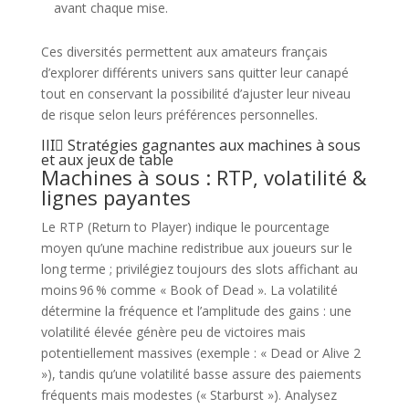
avant chaque mise.
Ces diversités permettent aux amateurs français
d’explorer différents univers sans quitter leur canapé
tout en conservant la possibilité d’ajuster leur niveau
de risque selon leurs préférences personnelles.
III️⃣ Stratégies gagnantes aux machines à sous
et aux jeux de table
Machines à sous : RTP, volatilité &
lignes payantes
Le RTP (Return to Player) indique le pourcentage
moyen qu’une machine redistribue aux joueurs sur le
long terme ; privilégiez toujours des slots affichant au
moins 96 % comme « Book of Dead ». La volatilité
détermine la fréquence et l’amplitude des gains : une
volatilité élevée génère peu de victoires mais
potentiellement massives (exemple : « Dead or Alive 2
»), tandis qu’une volatilité basse assure des paiements
fréquents mais modestes (« Starburst »). Analysez