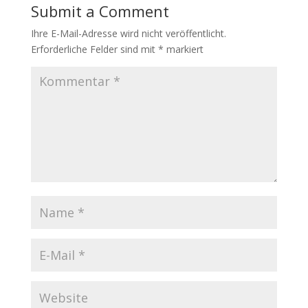
Submit a Comment
Ihre E-Mail-Adresse wird nicht veröffentlicht.
Erforderliche Felder sind mit
*
markiert