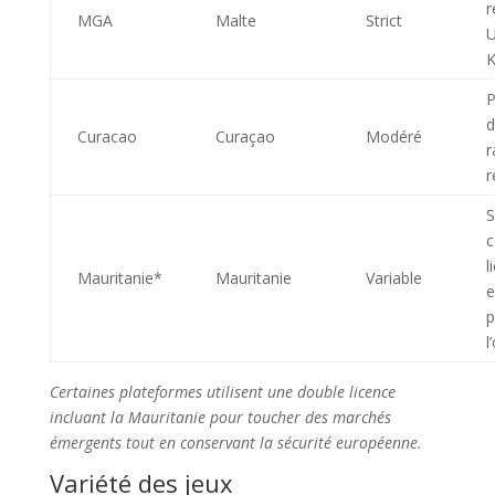
r
MGA
Malte
Strict
U
K
P
d
Curacao
Curaçao
Modéré
r
r
S
c
l
Mauritanie*
Mauritanie
Variable
e
p
l
Certaines plateformes utilisent une double licence
incluant la Mauritanie pour toucher des marchés
émergents tout en conservant la sécurité européenne.
Variété des jeux