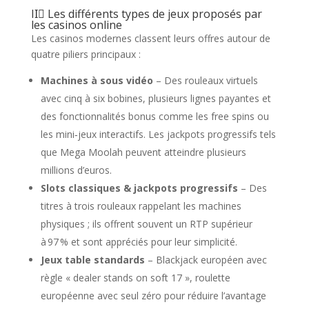
II️⃣ Les différents types de jeux proposés par
les casinos online
Les casinos modernes classent leurs offres autour de
quatre piliers principaux :
Machines à sous vidéo
– Des rouleaux virtuels
avec cinq à six bobines, plusieurs lignes payantes et
des fonctionnalités bonus comme les free spins ou
les mini‑jeux interactifs. Les jackpots progressifs tels
que Mega Moolah peuvent atteindre plusieurs
millions d’euros.
Slots classiques & jackpots progressifs
– Des
titres à trois rouleaux rappelant les machines
physiques ; ils offrent souvent un RTP supérieur
à 97 % et sont appréciés pour leur simplicité.
Jeux table standards
– Blackjack européen avec
règle « dealer stands on soft 17 », roulette
européenne avec seul zéro pour réduire l’avantage