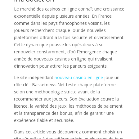
Le marché des casinos en ligne connaît une croissance
exponentielle depuis plusieurs années. En France
comme dans les pays francophones voisins, les
joueurs recherchent chaque jour de nouvelles
plateformes offrant à la fois sécurité et divertissement.
Cette dynamique pousse les opérateurs à se
renouveler constamment, d’où l’émergence chaque
année de nouveaux casinos en ligne qui rivalisent
d’innovation pour attirer les parieurs exigeants.
Le site indépendant
nouveau casino en ligne
joue un
rôle clé : Basketnews.Net teste chaque plateforme
selon une méthodologie stricte avant de la
recommander aux joueurs. Son évaluation couvre la
licence, la variété des jeux, les méthodes de paiement
et la transparence des bonus, afin de garantir une
expérience fiable et sécurisée.
Dans cet article vous découvrirez comment choisir un
site sûr grâce à des critères précis, quels types de jeux