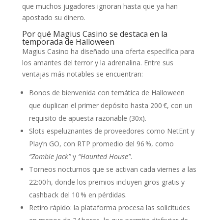
que muchos jugadores ignoran hasta que ya han
apostado su dinero.
Por qué Magius Casino se destaca en la
temporada de Halloween
Magius Casino ha diseñado una oferta específica para
los amantes del terror y la adrenalina. Entre sus
ventajas más notables se encuentran:
Bonos de bienvenida con temática de Halloween
que duplican el primer depósito hasta 200 €, con un
requisito de apuesta razonable (30x).
Slots espeluznantes de proveedores como NetEnt y
Play’n GO, con RTP promedio del 96 %, como
“Zombie Jack”
y
“Haunted House”
.
Torneos nocturnos que se activan cada viernes a las
22:00 h, donde los premios incluyen giros gratis y
cashback del 10 % en pérdidas.
Retiro rápido: la plataforma procesa las solicitudes