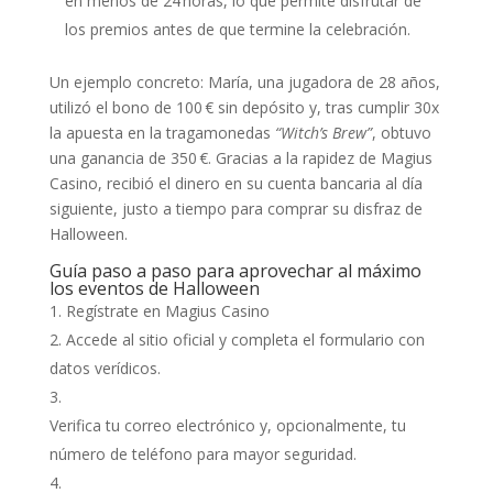
en menos de 24 horas, lo que permite disfrutar de
los premios antes de que termine la celebración.
Un ejemplo concreto: María, una jugadora de 28 años,
utilizó el bono de 100 € sin depósito y, tras cumplir 30x
la apuesta en la tragamonedas
“Witch’s Brew”
, obtuvo
una ganancia de 350 €. Gracias a la rapidez de Magius
Casino, recibió el dinero en su cuenta bancaria al día
siguiente, justo a tiempo para comprar su disfraz de
Halloween.
Guía paso a paso para aprovechar al máximo
los eventos de Halloween
Regístrate en Magius Casino
Accede al sitio oficial y completa el formulario con
datos verídicos.
Verifica tu correo electrónico y, opcionalmente, tu
número de teléfono para mayor seguridad.