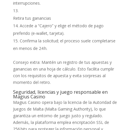
interrupciones.
Retira tus ganancias
Accede a “Cajero” y elige el método de pago
preferido (e‑wallet, tarjeta).
Confirma la solicitud; el proceso suele completarse
en menos de 24 h.
Consejo extra: Mantén un registro de tus apuestas y
ganancias en una hoja de cálculo. Esto facilita cumplir
con los requisitos de apuesta y evita sorpresas al
momento del retiro.
Seguridad, licencias y juego responsable en
Magius Casino
Magius Casino opera bajo la licencia de la Autoridad de
Juegos de Malta (Malta Gaming Authority), lo que
garantiza un entorno de juego justo y regulado.
Además, la plataforma emplea encriptación SSL de
256 bits para proteger la información personal y