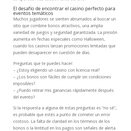
El desafío de encontrar el casino perfecto para
eventos temáticos
Muchos jugadores se sienten abrumados al buscar un
sitio que combine bonos atractivos, una amplia
variedad de juegos y seguridad garantizada. La presión
aumenta en fechas especiales como Halloween,
cuando los casinos lanzan promociones limitadas que
pueden desaparecer en cuestión de días.
Preguntas que te puedes hacer:
– ¿Estoy eligiendo un casino con licencia real?
– ¿Los bonos son fáciles de cumplir sin condiciones
imposibles?
– ¿Puedo retirar mis ganancias rápidamente después
del evento?
Si la respuesta a alguna de estas preguntas es “no sé”,
es probable que estés a punto de cometer un error
costoso. La falta de claridad en los términos de los
bonos o la lentitud en los pagos son señales de alerta