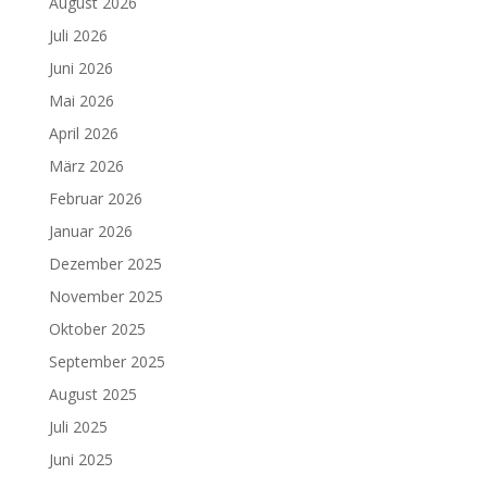
August 2026
Juli 2026
Juni 2026
Mai 2026
April 2026
März 2026
Februar 2026
Januar 2026
Dezember 2025
November 2025
Oktober 2025
September 2025
August 2025
Juli 2025
Juni 2025