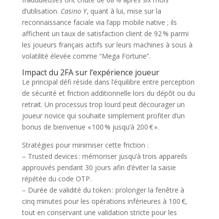
d’utilisation.
Casino Y
, quant à lui, mise sur la
reconnaissance faciale via l’app mobile native ; ils
affichent un taux de satisfaction client de 92 % parmi
les joueurs français actifs sur leurs machines à sous à
volatilité élevée comme “Mega Fortune”.
Impact du 2FA sur l’expérience joueur
Le principal défi réside dans l’équilibre entre perception
de sécurité et friction additionnelle lors du dépôt ou du
retrait. Un processus trop lourd peut décourager un
joueur novice qui souhaite simplement profiter d’un
bonus de bienvenue « 100 % jusqu’à 200 € ».
Stratégies pour minimiser cette friction :
– Trusted devices : mémoriser jusqu’à trois appareils
approuvés pendant 30 jours afin d’éviter la saisie
répétée du code OTP.
– Durée de validité du token : prolonger la fenêtre à
cinq minutes pour les opérations inférieures à 100 €,
tout en conservant une validation stricte pour les