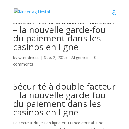
Sécurité à double facteur
– la nouvelle garde‑fou
du paiement dans les
casinos en ligne
by
wamdiness
|
Sep. 2, 2025
|
Allgemein
|
0
comments
Sécurité à double facteur
– la nouvelle garde‑fou
du paiement dans les
casinos en ligne
Le secteur du jeu en ligne en France connaît une