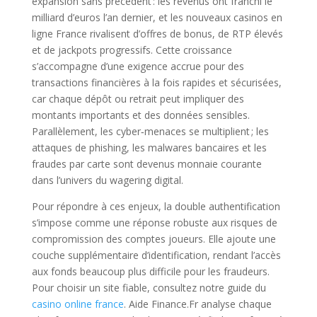
expansion sans précédent : les revenus ont franchi le
milliard d’euros l’an dernier, et les nouveaux casinos en
ligne France rivalisent d’offres de bonus, de RTP élevés
et de jackpots progressifs. Cette croissance
s’accompagne d’une exigence accrue pour des
transactions financières à la fois rapides et sécurisées,
car chaque dépôt ou retrait peut impliquer des
montants importants et des données sensibles.
Parallèlement, les cyber‑menaces se multiplient ; les
attaques de phishing, les malwares bancaires et les
fraudes par carte sont devenus monnaie courante
dans l’univers du wagering digital.
Pour répondre à ces enjeux, la double authentification
s’impose comme une réponse robuste aux risques de
compromission des comptes joueurs. Elle ajoute une
couche supplémentaire d’identification, rendant l’accès
aux fonds beaucoup plus difficile pour les fraudeurs.
Pour choisir un site fiable, consultez notre guide du
casino online france
. Aide Finance.Fr analyse chaque