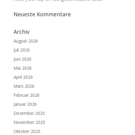
Neueste Kommentare
Archiv
August 2026
Juli 2026
Juni 2026
Mai 2026
April 2026
März 2026
Februar 2026
Januar 2026
Dezember 2025
November 2025
Oktober 2025