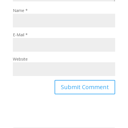
Name
*
E-Mail
*
Website