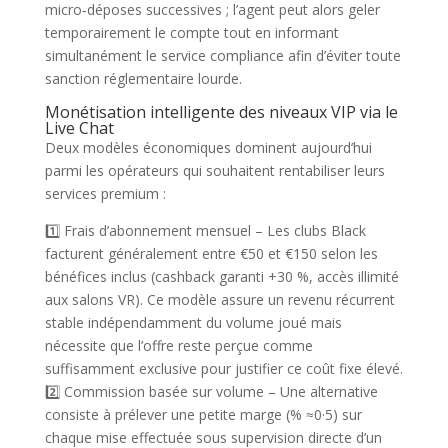
micro‑déposes successives ; l’agent peut alors geler
temporairement le compte tout en informant
simultanément le service compliance afin d’éviter toute
sanction réglementaire lourde.
Monétisation intelligente des niveaux VIP via le
Live Chat
Deux modèles économiques dominent aujourd’hui
parmi les opérateurs qui souhaitent rentabiliser leurs
services premium :
1️⃣ Frais d’abonnement mensuel – Les clubs Black
facturent généralement entre €50 et €150 selon les
bénéfices inclus (cashback garanti +30 %, accès illimité
aux salons VR). Ce modèle assure un revenu récurrent
stable indépendamment du volume joué mais
nécessite que l’offre reste perçue comme
suffisamment exclusive pour justifier ce coût fixe élevé.
2️⃣ Commission basée sur volume – Une alternative
consiste à prélever une petite marge (% ≈0·5) sur
chaque mise effectuée sous supervision directe d’un