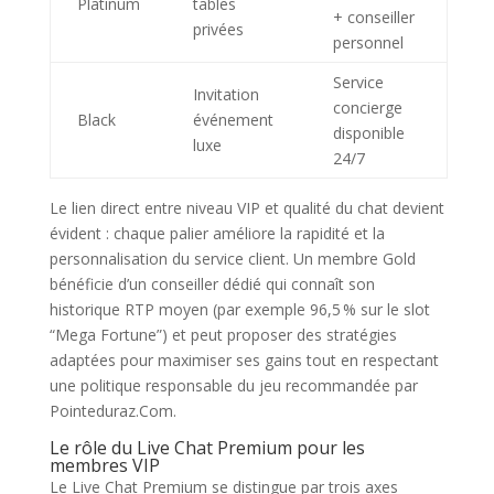
Platinum
tables
+ conseiller
privées
personnel
Service
Invitation
concierge
Black
événement
disponible
luxe
24/7
Le lien direct entre niveau VIP et qualité du chat devient
évident : chaque palier améliore la rapidité et la
personnalisation du service client. Un membre Gold
bénéficie d’un conseiller dédié qui connaît son
historique RTP moyen (par exemple 96,5 % sur le slot
“Mega Fortune”) et peut proposer des stratégies
adaptées pour maximiser ses gains tout en respectant
une politique responsable du jeu recommandée par
Pointeduraz.Com.
Le rôle du Live Chat Premium pour les
membres VIP
Le Live Chat Premium se distingue par trois axes