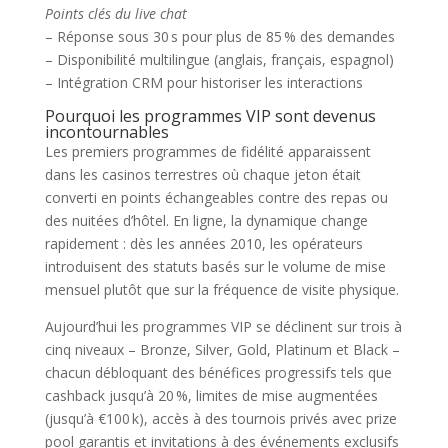
Points clés du live chat
– Réponse sous 30 s pour plus de 85 % des demandes
– Disponibilité multilingue (anglais, français, espagnol)
– Intégration CRM pour historiser les interactions
Pourquoi les programmes VIP sont devenus
incontournables
Les premiers programmes de fidélité apparaissent
dans les casinos terrestres où chaque jeton était
converti en points échangeables contre des repas ou
des nuitées d’hôtel. En ligne, la dynamique change
rapidement : dès les années 2010, les opérateurs
introduisent des statuts basés sur le volume de mise
mensuel plutôt que sur la fréquence de visite physique.
Aujourd’hui les programmes VIP se déclinent sur trois à
cinq niveaux – Bronze, Silver, Gold, Platinum et Black –
chacun débloquant des bénéfices progressifs tels que
cashback jusqu’à 20 %, limites de mise augmentées
(jusqu’à €100 k), accès à des tournois privés avec prize
pool garantis et invitations à des événements exclusifs