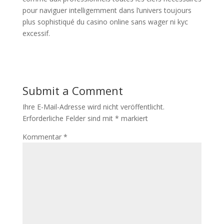
pour naviguer intelligemment dans l’univers toujours
plus sophistiqué du casino online sans wager ni kyc
excessif.
Submit a Comment
Ihre E-Mail-Adresse wird nicht veröffentlicht.
Erforderliche Felder sind mit
*
markiert
Kommentar
*