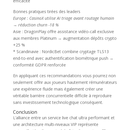
efficacité
Bonnes pratiques tirées des leaders
Europe : CasinoX utilise AI triage avant routage humain
→ réduction churn -18 %
Asie : DragonPlay offre assistance vidéo‐call exclusive
aux membres Platinum → augmentation dépôts crypto
+25 %
* Scandinavie : NordicBet combine cryptage TLS13
end‑to‑end avec authentification biométrique push →
conformité GDPR renforcée
En appliquant ces recommandations vous pourrez non
seulement offrir aux joueurs hautement rémunérateurs
une expérience fluide mais également créer une
véritable barrière concurrentielle difficile à reproduire
sans investissement technologique conséquent.
Conclusion
L’alliance entre un service live chat ultra performant et
une architecture multi‑niveaux VIP représente