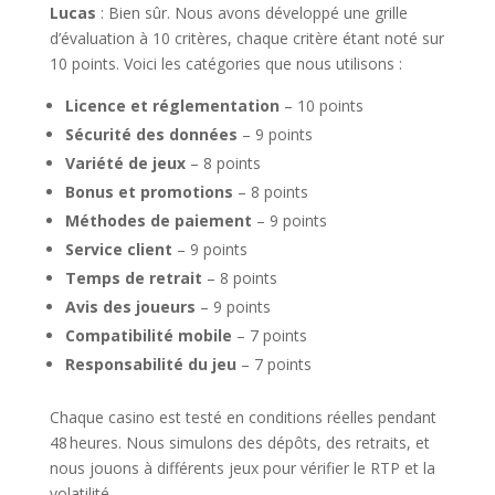
Lucas
: Bien sûr. Nous avons développé une grille
d’évaluation à 10 critères, chaque critère étant noté sur
10 points. Voici les catégories que nous utilisons :
Licence et réglementation
– 10 points
Sécurité des données
– 9 points
Variété de jeux
– 8 points
Bonus et promotions
– 8 points
Méthodes de paiement
– 9 points
Service client
– 9 points
Temps de retrait
– 8 points
Avis des joueurs
– 9 points
Compatibilité mobile
– 7 points
Responsabilité du jeu
– 7 points
Chaque casino est testé en conditions réelles pendant
48 heures. Nous simulons des dépôts, des retraits, et
nous jouons à différents jeux pour vérifier le RTP et la
volatilité.