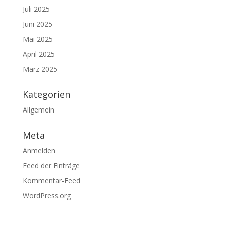
Juli 2025
Juni 2025
Mai 2025
April 2025
März 2025
Kategorien
Allgemein
Meta
Anmelden
Feed der Einträge
Kommentar-Feed
WordPress.org