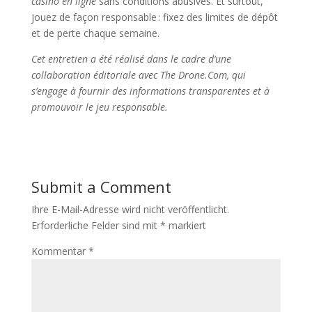
casino en ligne
sans conditions abusives. Et surtout,
jouez de façon responsable : fixez des limites de dépôt
et de perte chaque semaine.
Cet entretien a été réalisé dans le cadre d’une
collaboration éditoriale avec The Drone.Com, qui
s’engage à fournir des informations transparentes et à
promouvoir le jeu responsable.
Submit a Comment
Ihre E-Mail-Adresse wird nicht veröffentlicht.
Erforderliche Felder sind mit
*
markiert
Kommentar
*