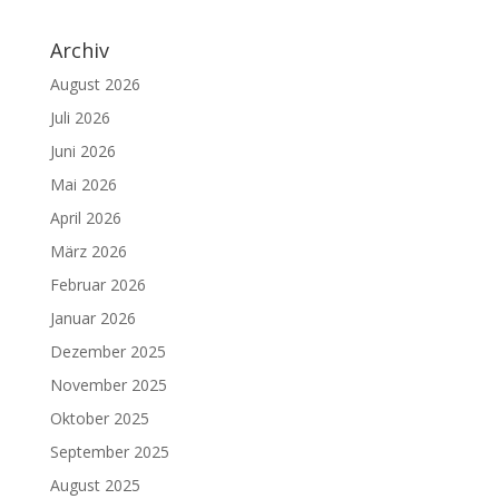
Archiv
August 2026
Juli 2026
Juni 2026
Mai 2026
April 2026
März 2026
Februar 2026
Januar 2026
Dezember 2025
November 2025
Oktober 2025
September 2025
August 2025