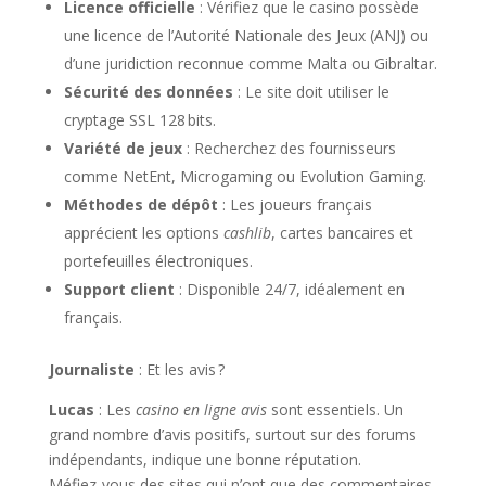
Licence officielle
: Vérifiez que le casino possède
une licence de l’Autorité Nationale des Jeux (ANJ) ou
d’une juridiction reconnue comme Malta ou Gibraltar.
Sécurité des données
: Le site doit utiliser le
cryptage SSL 128 bits.
Variété de jeux
: Recherchez des fournisseurs
comme NetEnt, Microgaming ou Evolution Gaming.
Méthodes de dépôt
: Les joueurs français
apprécient les options
cashlib
, cartes bancaires et
portefeuilles électroniques.
Support client
: Disponible 24/7, idéalement en
français.
Journaliste
: Et les avis ?
Lucas
: Les
casino en ligne avis
sont essentiels. Un
grand nombre d’avis positifs, surtout sur des forums
indépendants, indique une bonne réputation.
Méfiez‑vous des sites qui n’ont que des commentaires