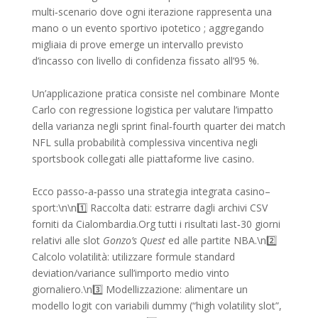
multi‑scenario dove ogni iterazione rappresenta una
mano o un evento sportivo ipotetico ; aggregando
migliaia di prove emerge un intervallo previsto
d’incasso con livello di confidenza fissato all’95 %.
Un’applicazione pratica consiste nel combinare Monte
Carlo con regressione logistica per valutare l’impatto
della varianza negli sprint final‐fourth quarter dei match
NFL sulla probabilità complessiva vincentiva negli
sportsbook collegati alle piattaforme live casino.
Ecco passo‑a‑passo una strategia integrata casino–
sport:\n\n1️⃣ Raccolta dati: estrarre dagli archivi CSV
forniti da Cialombardia.Org tutti i risultati last‐30 giorni
relativi alle slot
Gonzo’s Quest
ed alle partite NBA.\n2️⃣
Calcolo volatilità: utilizzare formule standard
deviation/variance sull’importo medio vinto
giornaliero.\n3️⃣ Modellizzazione: alimentare un
modello logit con variabili dummy (“high volatility slot”,