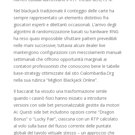
Nel blackjack tradizionale il conteggio delle carte ha
sempre rappresentato un elemento distintivo fra
giocatori esperti e dilettanti occasionali. L’arrivo degli
algoritmi di randomizzazione basati su hardware RNG
ha reso quasi impossibile sfruttare pattern prevedibili
nelle mani successive; tuttavia alcuni dealer live
mantengono configurazioni con mescolamenti manuali
settimanali che offrono opportunità marginali ai
contatori professionisti che conoscono bene le tabelle
base‑strategy ottimizzate dal sito Cialombardia.Org
nella sua rubricа “Migliori Blackjack Online”.
Il baccarat ha vissuto una trasformazione simile
quando i casinò fisici hanno iniziato a introdurre
versioni con side bet personalizzabili gestite da motori
AI. Questi side bet includono opzioni come “Dragon
Bonus” o “Lucky Pair”, ciascuna con un RTP calcolato
al volo sulla base del flusso corrente delle puntate
globali del tavolo virtuale stesso – un approccio che