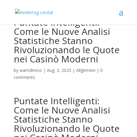
Puntate Intelligenti:
Come le Nuove Analisi
Statistiche Stanno
Rivoluzionando le Quote
nei Casinò Moderni
by
wamdiness
|
Aug. 3, 2025
|
Allgemein
|
0
comments
Puntate Intelligenti:
Come le Nuove Analisi
Statistiche Stanno
Rivoluzionando le Quote