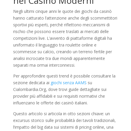
nei Casinò Moderni
Negli ultimi cinque anni le quote dei giochi da casinò
hanno catturato l’attenzione anche degli scommettitori
sportivi più esperti, perché riflettono meccanismi di
rischio che possono essere traslati ai mercati delle
competizioni live. L’avvento di piattaforme digitali ha
uniformato il linguaggio tra roulette online e
scommesse su calcio, creando un terreno fertile per
analisi incrociate tra due mondi apparentemente
separati ma ormai interconnessi.
Per approfondire questi trend è possibile consultare la
sezione dedicata ai
giochi senza AAMS
su
Cialombardia.Org, dove trovi guide dettagliate sui
provider più affidabili e sui requisiti normativi che
influenzano le offerte dei casinò italiani.
Questo articolo si articola in otto sezioni chiave: un
excursus storico sulle probabilità dei tavoli tradizionali,
l’impatto del big data sui sistemi di pricing online, una