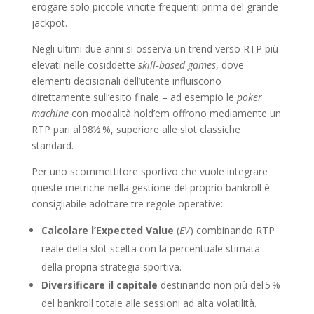
erogare solo piccole vincite frequenti prima del grande
jackpot.
Negli ultimi due anni si osserva un trend verso RTP più
elevati nelle cosiddette
skill‑based games
, dove
elementi decisionali dell’utente influiscono
direttamente sull’esito finale – ad esempio le
poker
machine
con modalità hold’em offrono mediamente un
RTP pari al 98½ %, superiore alle slot classiche
standard.
Per uno scommettitore sportivo che vuole integrare
queste metriche nella gestione del proprio bankroll è
consigliabile adottare tre regole operative:
Calcolare l’Expected Value
(
EV
) combinando RTP
reale della slot scelta con la percentuale stimata
della propria strategia sportiva.
Diversificare il capitale
destinando non più del 5 %
del bankroll totale alle sessioni ad alta volatilità.