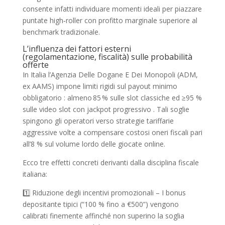
consente infatti individuare momenti ideali per piazzare
puntate high‑roller con profitto marginale superiore al
benchmark tradizionale.
L’influenza dei fattori esterni
(regolamentazione, fiscalità) sulle probabilità
offerte
In Italia l’Agenzia Delle Dogane E Dei Monopoli (ADM,
ex AAMS) impone limiti rigidi sul payout minimo
obbligatorio : almeno 85 % sulle slot classiche ed ≥95 %
sulle video slot con jackpot progressivo . Tali soglie
spingono gli operatori verso strategie tariffarie
aggressive volte a compensare costosi oneri fiscali pari
all’​8 % sul volume lordo delle giocate online.
Ecco tre effetti concreti derivanti dalla disciplina fiscale
italiana:
1️⃣ Riduzione degli incentivi promozionali – I bonus
depositante tipici (“100 % fino a €500”) vengono
calibrati finemente affinché non superino la soglia