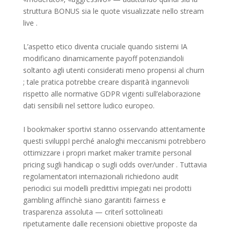
struttura BONUS sia le quote visualizzate nello stream
live .
L’aspetto etico diventa cruciale quando sistemi IA
modificano dinamicamente payoff potenziandoli
soltanto agli utenti considerati meno propensi al churn
; tale pratica potrebbe creare disparità ingannevoli
rispetto alle normative GDPR vigenti sull’elaborazione
dati sensibili nel settore ludico europeo.
I bookmaker sportivi stanno osservando attentamente
questi sviluppI perché analoghi meccanismi potrebbero
ottimizzare i propri market maker tramite personal
pricing sugli handicap o sugli odds over/under . Tuttavia
regolamentatori internazionali richiedono audit
periodici sui modelli predittivi impiegati nei prodotti
gambling affinchè siano garantiti fairness e
trasparenza assoluta — criterî sottolineati
ripetutamente dalle recensioni obiettive proposte da