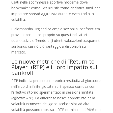
usati nelle scommesse sportive moderne dove
bookmaker come Bet365 sfruttano analytics simili per
impostare spread aggressivi durante eventi ad alta
volatilità.
Cialombardia.Org dedica ampie sezioni ai confronti tra
provider basandosi proprio su questi indicatori
quantitativi , offrendo agli utenti valutazioni trasparenti
sui bonus casinò più vantaggiosi disponibili sul
mercato.
Le nuove metriche di “Return to
Player” (RTP) e il loro impatto sul
bankroll
RTP indica la percentuale teorica restituita al giocatore
nell’arco di infinite giocate ed è spesso confusa con
l’effettivo ritorno sperimentato in sessione limitata
(
effective RTP
). La differenza nasce soprattutto dalla
volatilità intrinseca del gioco scelto : slot ad alta
volatilità possono mostrare RTP nominale del 96 % ma