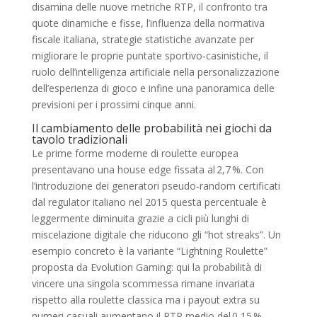
disamina delle nuove metriche RTP, il confronto tra
quote dinamiche e fisse, l’influenza della normativa
fiscale italiana, strategie statistiche avanzate per
migliorare le proprie puntate sportivo‑casinistiche, il
ruolo dell’intelligenza artificiale nella personalizzazione
dell’esperienza di gioco e infine una panoramica delle
previsioni per i prossimi cinque anni.
Il cambiamento delle probabilità nei giochi da
tavolo tradizionali
Le prime forme moderne di roulette europea
presentavano una house edge fissata al 2,7 %. Con
l’introduzione dei generatori pseudo‑random certificati
dal regulator italiano nel 2015 questa percentuale è
leggermente diminuita grazie a cicli più lunghi di
miscelazione digitale che riducono gli “hot streaks”. Un
esempio concreto è la variante “Lightning Roulette”
proposta da Evolution Gaming: qui la probabilità di
vincere una singola scommessa rimane invariata
rispetto alla roulette classica ma i payout extra su
numeri casuali aumentano il RTP medio del 0,15 %.