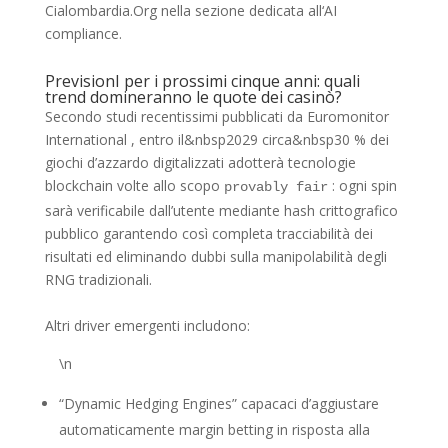
Cialombardia.Org nella sezione dedicata all‘AI
compliance.
PrevisionI per i prossimi cinque anni: quali
trend domineranno le quote dei casinò?
Secondo studi recentissimi pubblicati da Euromonitor
International , entro il&nbsp2029 circa&nbsp30 % dei
giochi d’azzardo digitalizzati adotterà tecnologie
blockchain volte allo scopo
: ogni spin
provably fair
sarà verificabile dall’utente mediante hash crittografico
pubblico garantendo così completa tracciabilità dei
risultati ed eliminando dubbi sulla manipolabilità degli
RNG tradizionali.
Altri driver emergenti includono:
\n
“Dynamic Hedging Engines” capacaci d’aggiustare
automaticamente margin betting in risposta alla