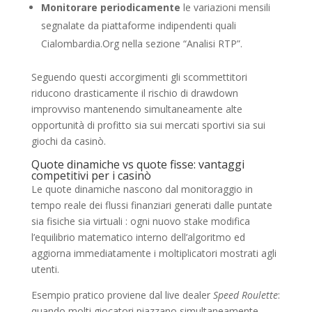
Monitorare periodicamente
le variazioni mensili
segnalate da piattaforme indipendenti quali
Cialombardia.Org nella sezione “Analisi RTP”.
Seguendo questi accorgimenti gli scommettitori
riducono drasticamente il rischio di drawdown
improvviso mantenendo simultaneamente alte
opportunità di profitto sia sui mercati sportivi sia sui
giochi da casinò.
Quote dinamiche vs quote fisse: vantaggi
competitivi per i casinò
Le quote dinamiche nascono dal monitoraggio in
tempo reale dei flussi finanziari generati dalle puntate
sia fisiche sia virtuali : ogni nuovo stake modifica
l’equilibrio matematico interno dell’algoritmo ed
aggiorna immediatamente i moltiplicatori mostrati agli
utenti.
Esempio pratico proviene dal live dealer
Speed Roulette
:
quando molti giocatori piazzano simultaneamente