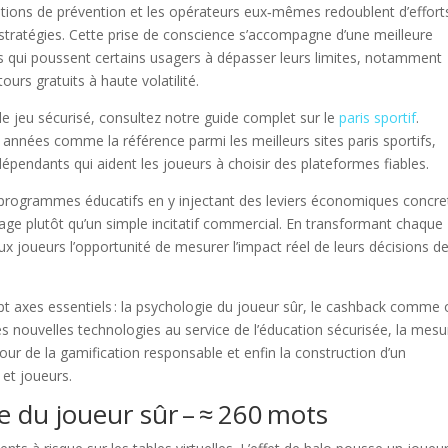
ciations de prévention et les opérateurs eux‑mêmes redoublent d’effort
 stratégies. Cette prise de conscience s’accompagne d’une meilleure
ui poussent certains usagers à dépasser leurs limites, notamment
ours gratuits à haute volatilité.
 de jeu sécurisé, consultez notre guide complet sur le
paris sportif
.
 années comme la référence parmi les meilleurs sites paris sportifs,
dépendants qui aident les joueurs à choisir des plateformes fiables.
s programmes éducatifs en y injectant des leviers économiques concret
sage plutôt qu’un simple incitatif commercial. En transformant chaque
 aux joueurs l’opportunité de mesurer l’impact réel de leurs décisions d
pt axes essentiels : la psychologie du joueur sûr, le cashback comme o
s nouvelles technologies au service de l’éducation sécurisée, la mesu
our de la gamification responsable et enfin la construction d’un
 et joueurs.
 du joueur sûr – ≈ 260 mots