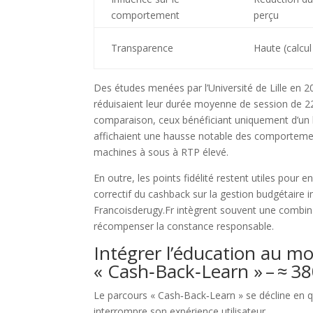
comportement
perçu
Transparence
Haute (calcul 
Des études menées par l’Université de Lille en
réduisaient leur durée moyenne de session de 22 
comparaison, ceux bénéficiant uniquement d’un
affichaient une hausse notable des comportement
machines à sous à RTP élevé.
En outre, les points fidélité restent utiles pour 
correctif du cashback sur la gestion budgétaire 
Francoisderugy.Fr intègrent souvent une combinai
récompenser la constance responsable.
Intégrer l’éducation au m
« Cash‑Back‑Learn » – ≈ 3
Le parcours « Cash‑Back‑Learn » se décline en q
interrompre son expérience utilisateur.