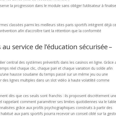
rve la progression dans le module sans obliger l’utilisateur à finalis
mes classées parmi les meilleurs sites paris sportifs intègrent déjà c
prévention afin d’accroître tant la rétention que la conformité
 au service de l’éducation sécurisée –
e pilier central des systèmes préventifs dans les casinos en ligne. Grâce 
emps réel chaque clic, chaque pari et chaque variation du solde afin
ls qu’une hausse soudaine du temps passé sur un même jeu ou une
des lignes multiples dans un slot vidéo à haute volatilité comme
nnent dès que ces seuils sont franchis : ils proposent discrètement un
l rappelant comment paramétrer ses limites quotidiennes via le tabl
nalisées grâce aux profils psychographiques construits à partir des
abitué aux paris sportifs pourra recevoir un conseil ciblé sur la gest