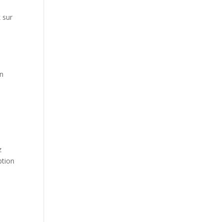
 sur
)
en
z
ption