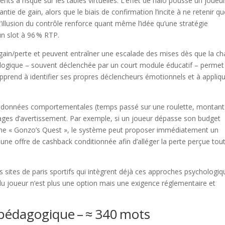
ts à risque sur les tables virtuelles. L’effet de halo pousse un joueu
tie de gain, alors que le biais de confirmation l’incite à ne retenir qu
’illusion du contrôle renforce quant même l’idée qu’une stratégie
’un slot à 96 % RTP.
 gain/perte et peuvent entraîner une escalade des mises dès que la c
logique – souvent déclenchée par un court module éducatif – permet
r apprend à identifier ses propres déclencheurs émotionnels et à appliq
es données comportementales (temps passé sur une roulette, montant
ges d’avertissement. Par exemple, si un joueur dépasse son budget
mme « Gonzo’s Quest », le système peut proposer immédiatement un
 une offre de cashback conditionnée afin d’alléger la perte perçue tou
rs sites de paris sportifs qui intègrent déjà ces approches psychologi
du joueur n’est plus une option mais une exigence réglementaire et
pédagogique – ≈ 340 mots