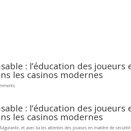
STARTSEITE
RÜCKBLIC
sable : l’éducation des joueurs 
ans les casinos modernes
omments
sable : l’éducation des joueurs 
ans les casinos modernes
ulgurante, et avec lui les attentes des joueurs en matière de sécurité