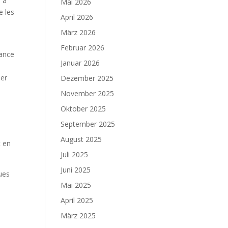
r à
Mai 2026
e les
April 2026
März 2026
Februar 2026
hance
Januar 2026
uer
Dezember 2025
November 2025
Oktober 2025
September 2025
August 2025
t en
Juli 2025
Juni 2025
ques
Mai 2025
April 2025
März 2025