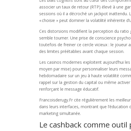
Les biais cognitifs sont au cœur des comportemen
associer un taux de retour (RTP) élevé à une garan
sessions où il a décroché un jackpot inattendu. L
« choisie » peut dominer la volatilité inhérente d
Ces distorsions modifient la perception du ratio
semble tourner. Une prise de conscience psycho
toutefois de freiner ce cercle vicieux : le joueu
des limites préétablies avant chaque session.
Les casinos modernes exploitent aujourd’hui l
moyen par mise) pour personnaliser leurs messa
hebdomadaire sur un jeu à haute volatilité co
rappel sur la gestion du capital ou même activer
renforçant le message éducatif.
Francoisderugy.Fr cite régulièrement les meilleu
dans leurs interfaces, montrant que l’éducation 
marketing simultanée.
Le cashback comme outil 