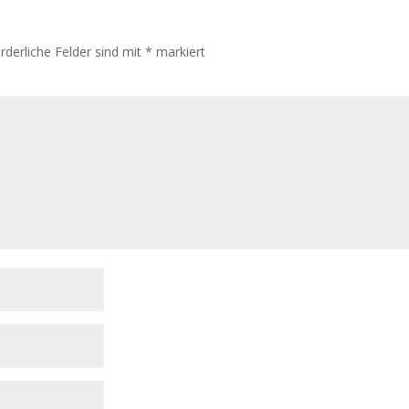
rderliche Felder sind mit
*
markiert