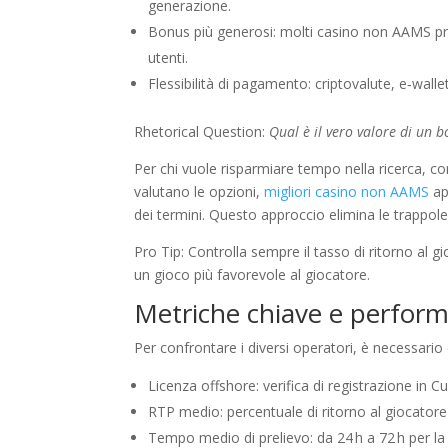
generazione.
Bonus più generosi: molti casino non AAMS p
utenti.
Flessibilità di pagamento: criptovalute, e‑walle
Rhetorical Question:
Qual è il vero valore di un 
Per chi vuole risparmiare tempo nella ricerca, c
valutano le opzioni,
migliori casino non AAMS
app
dei termini. Questo approccio elimina le trappole 
Pro Tip: Controlla sempre il tasso di ritorno al g
un gioco più favorevole al giocatore.
Metriche chiave e perfor
Per confrontare i diversi operatori, è necessario de
Licenza offshore: verifica di registrazione in C
RTP medio: percentuale di ritorno al giocatore s
Tempo medio di prelievo: da 24 h a 72 h per la