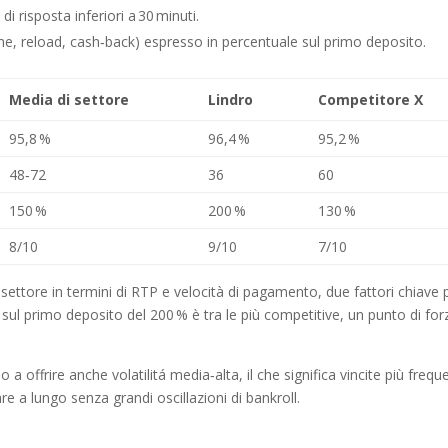
i risposta inferiori a 30 minuti.
me, reload, cash‑back) espresso in percentuale sul primo deposito.
Media di settore
Lindro
Competitore X
95,8 %
96,4 %
95,2 %
48‑72
36
60
150 %
200 %
130 %
8/10
9/10
7/10
ettore in termini di RTP e velocità di pagamento, due fattori chiave p
s sul primo deposito del 200 % è tra le più competitive, un punto di for
a offrire anche volatilitá media‑alta, il che significa vincite più frequ
e a lungo senza grandi oscillazioni di bankroll.