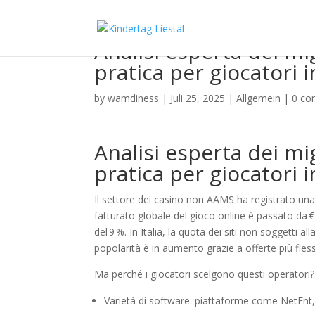
Analisi esperta dei mi
pratica per giocatori i
by
wamdiness
|
Juli 25, 2025
|
Allgemein
|
0 c
Analisi esperta dei mi
pratica per giocatori i
Il settore dei casino non AAMS ha registrato una cr
fatturato globale del gioco online è passato da €
del 9 %. In Italia, la quota dei siti non soggetti 
popolarità è in aumento grazie a offerte più fless
Ma perché i giocatori scelgono questi operatori? 
Varietà di software: piattaforme come NetEnt, 