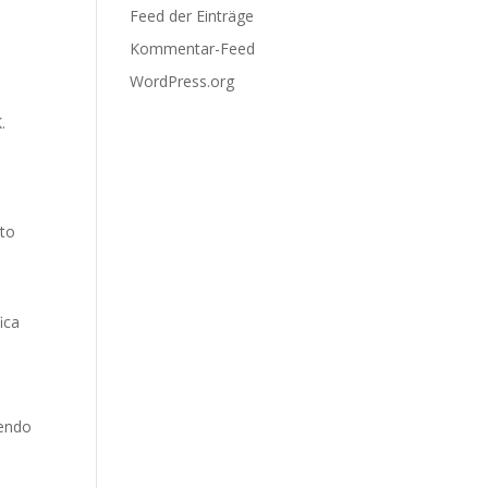
Feed der Einträge
Kommentar-Feed
WordPress.org
.
nto
ica
nendo