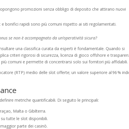
ropongono promozioni senza obbligo di deposito che attirano nuovi
t e bonifici rapidi sono più comuni rispetto ai siti regolamentati.
bonus se non è accompagnato da un’operatività sicura?
onsultare una classifica curata da esperti è fondamentale. Quando si
lica criteri rigorosi di sicurezza, licenza di gioco offshore e traspare
più comuni e permette di concentrarsi solo sui fornitori più affidabili.
iocatore (RTP) medio delle slot offerte; un valore superiore al 96 % ind
mance
finire metriche quantificabili. Di seguito le principali:
uraçao, Malta o Gibilterra.
u tutte le slot disponibili.
 maggior parte dei casinò.