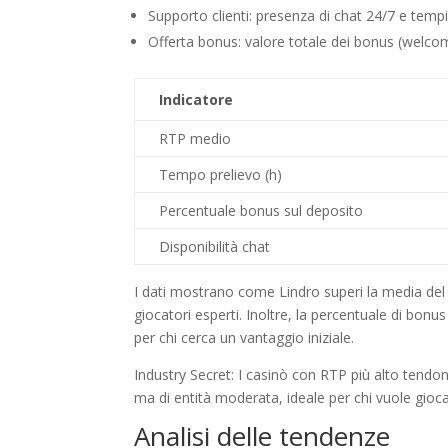
Supporto clienti: presenza di chat 24/7 e tempi d
Offerta bonus: valore totale dei bonus (welco
Indicatore
RTP medio
Tempo prelievo (h)
Percentuale bonus sul deposito
Disponibilità chat
I dati mostrano come Lindro superi la media del s
giocatori esperti. Inoltre, la percentuale di bonu
per chi cerca un vantaggio iniziale.
Industry Secret: I casinò con RTP più alto tendono 
ma di entità moderata, ideale per chi vuole giocar
Analisi delle tendenze