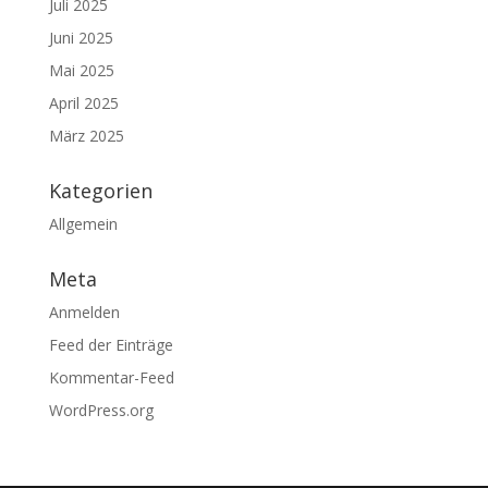
Juli 2025
Juni 2025
Mai 2025
April 2025
März 2025
Kategorien
Allgemein
Meta
Anmelden
Feed der Einträge
Kommentar-Feed
WordPress.org