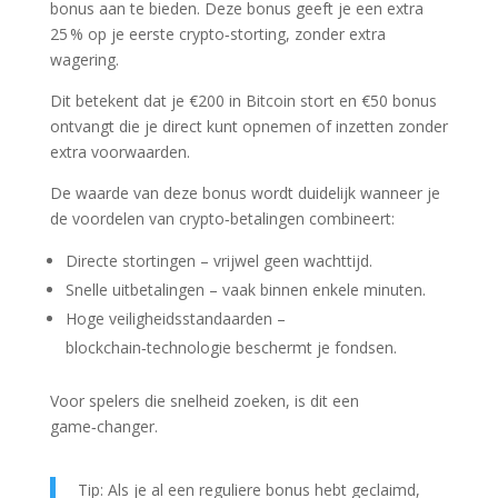
bonus aan te bieden. Deze bonus geeft je een extra
25 % op je eerste crypto‑storting, zonder extra
wagering.
Dit betekent dat je €200 in Bitcoin stort en €50 bonus
ontvangt die je direct kunt opnemen of inzetten zonder
extra voorwaarden.
De waarde van deze bonus wordt duidelijk wanneer je
de voordelen van crypto‑betalingen combineert:
Directe stortingen – vrijwel geen wachttijd.
Snelle uitbetalingen – vaak binnen enkele minuten.
Hoge veiligheidsstandaarden –
blockchain‑technologie beschermt je fondsen.
Voor spelers die snelheid zoeken, is dit een
game‑changer.
Tip: Als je al een reguliere bonus hebt geclaimd,