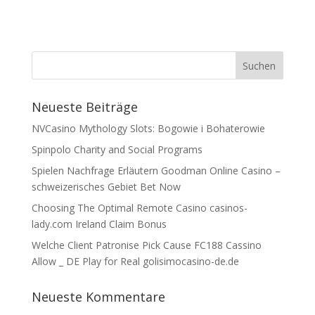
Neueste Beiträge
NVCasino Mythology Slots: Bogowie i Bohaterowie
Spinpolo Charity and Social Programs
Spielen Nachfrage Erläutern Goodman Online Casino –
schweizerisches Gebiet Bet Now
Choosing The Optimal Remote Casino casinos-
lady.com Ireland Claim Bonus
Welche Client Patronise Pick Cause FC188 Cassino
Allow _ DE Play for Real golisimocasino-de.de
Neueste Kommentare