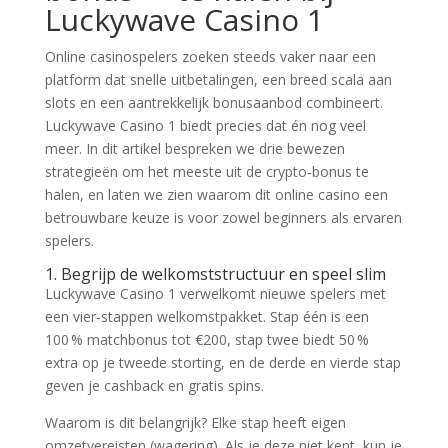
Luckywave Casino 1
Online casinospelers zoeken steeds vaker naar een
platform dat snelle uitbetalingen, een breed scala aan
slots en een aantrekkelijk bonusaanbod combineert.
Luckywave Casino 1 biedt precies dat én nog veel
meer. In dit artikel bespreken we drie bewezen
strategieën om het meeste uit de crypto‑bonus te
halen, en laten we zien waarom dit online casino een
betrouwbare keuze is voor zowel beginners als ervaren
spelers.
1. Begrijp de welkomststructuur en speel slim
Luckywave Casino 1 verwelkomt nieuwe spelers met
een vier‑stappen welkomstpakket. Stap één is een
100 % matchbonus tot €200, stap twee biedt 50 %
extra op je tweede storting, en de derde en vierde stap
geven je cashback en gratis spins.
Waarom is dit belangrijk? Elke stap heeft eigen
omzetvereisten (wagering). Als je deze niet kent, kun je