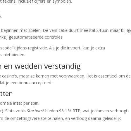
 tekens, inclusief cijfers en symbolen.
.
e.
t beginnen met spelen. De verificatie duurt meestal 24 uur, maar bij I
ankzij geautomatiseerde controles.
ode” tijdens registratie. Als je die invoert, kun je extra
 niet bieden.
n en wedden verstandig
ine casino’s, maar ze komen met voorwaarden. Het is essentieel om de
dat je een bonus accepteert.
tten
ximale inzet per spin.
r). Slots zoals
Starburst
bieden 96,1 % RTP, wat je kansen verhoogt.
om de omzettingsvereiste te halen, en verhoog daarna geleidelijk.