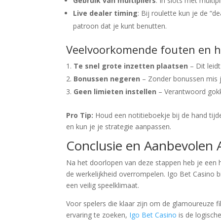
Gebruik van multipliers
: In slots met multip
Live dealer timing
: Bij roulette kun je de 
patroon dat je kunt benutten.
Veelvoorkomende fouten en ho
Te snel grote inzetten plaatsen
– Dit leidt
Bonussen negeren
– Zonder bonussen mis j
Geen limieten instellen
– Verantwoord gokk
Pro Tip:
Houd een notitieboekje bij de hand tijde
en kun je je strategie aanpassen.
Conclusie en Aanbevolen A
Na het doorlopen van deze stappen heb je een he
de werkelijkheid overrompelen. Igo Bet Casino bi
een veilig speelklimaat.
Voor spelers die klaar zijn om de glamoureuze f
ervaring te zoeken,
Igo Bet Casino
is de logisch