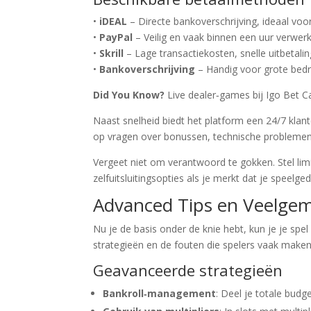
•
iDEAL
– Directe bankoverschrijving, ideaal voo
•
PayPal
– Veilig en vaak binnen een uur verwerk
•
Skrill
– Lage transactiekosten, snelle uitbetalin
•
Bankoverschrijving
– Handig voor grote bed
Did You Know?
Live dealer‑games bij Igo Bet C
Naast snelheid biedt het platform een 24/7 klant
op vragen over bonussen, technische problemen o
Vergeet niet om verantwoord te gokken. Stel li
zelfuitsluitingsopties als je merkt dat je speelge
Advanced Tips en Veelge
Nu je de basis onder de knie hebt, kun je je spe
strategieën en de fouten die spelers vaak maken
Geavanceerde strategieën
Bankroll‑management
: Deel je totale budge