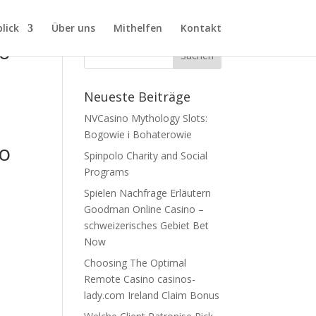
lick
Über uns
Mithelfen
Kontakt
no
Neueste Beiträge
NVCasino Mythology Slots:
Bogowie i Bohaterowie
no
Spinpolo Charity and Social
Programs
Spielen Nachfrage Erläutern
Goodman Online Casino –
schweizerisches Gebiet Bet
Now
Choosing The Optimal
Remote Casino casinos-
lady.com Ireland Claim Bonus