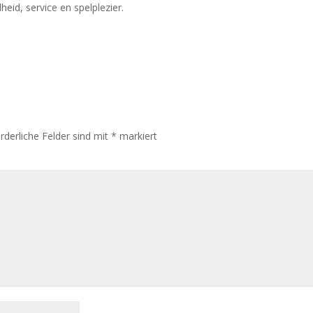
eid, service en spelplezier.
rderliche Felder sind mit
*
markiert