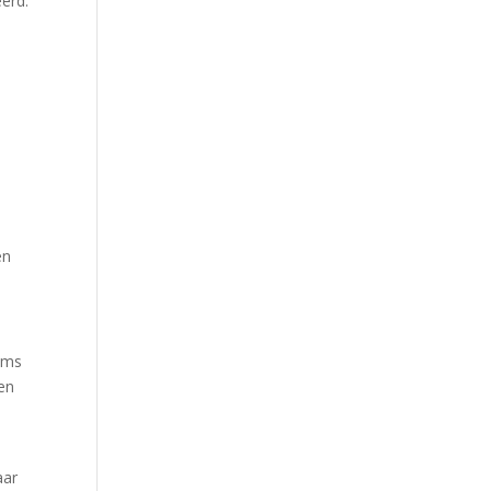
eerd.
en
ilms
 en
aar