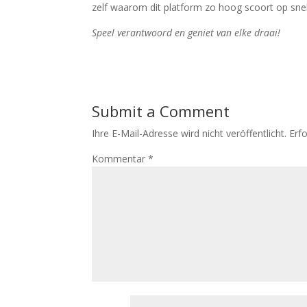
zelf waarom dit platform zo hoog scoort op snelh
Speel verantwoord en geniet van elke draai!
Submit a Comment
Ihre E-Mail-Adresse wird nicht veröffentlicht.
Erfo
Kommentar
*