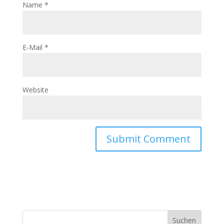
Name
*
E-Mail
*
Website