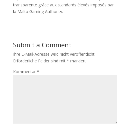
transparente grâce aux standards élevés imposés par
la Malta Gaming Authority.
Submit a Comment
Ihre E-Mail-Adresse wird nicht veröffentlicht.
Erforderliche Felder sind mit
*
markiert
Kommentar
*