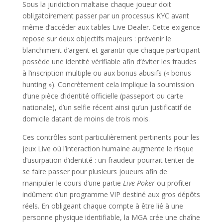
Sous la juridiction maltaise chaque joueur doit
obligatoirement passer par un processus KYC avant
même d’accéder aux tables Live Dealer. Cette exigence
repose sur deux objectifs majeurs : prévenir le
blanchiment d’argent et garantir que chaque participant
possède une identité vérifiable afin d’éviter les fraudes
à l’inscription multiple ou aux bonus abusifs (« bonus
hunting »). Concrètement cela implique la soumission
d’une pièce d’identité officielle (passeport ou carte
nationale), d’un selfie récent ainsi qu’un justificatif de
domicile datant de moins de trois mois.
Ces contrôles sont particulièrement pertinents pour les
jeux Live où l’interaction humaine augmente le risque
d’usurpation d’identité : un fraudeur pourrait tenter de
se faire passer pour plusieurs joueurs afin de
manipuler le cours d’une partie
Live Poker
ou profiter
indûment d’un programme VIP destiné aux gros dépôts
réels. En obligeant chaque compte à être lié à une
personne physique identifiable, la MGA crée une chaîne