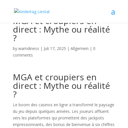
MGA et croupiers en
direct : Mythe ou réalité
?
by
wamdiness
|
Juli 17, 2025
|
Allgemein
|
0
comments
MGA et croupiers en
direct : Mythe ou réalité
?
Le boom des casinos en ligne a transformé le paysage
du jeu depuis quelques années. Les joueurs affluent
vers les plateformes qui promettent des jackpots
impressionnants, des bonus de bienvenue à six chiffres