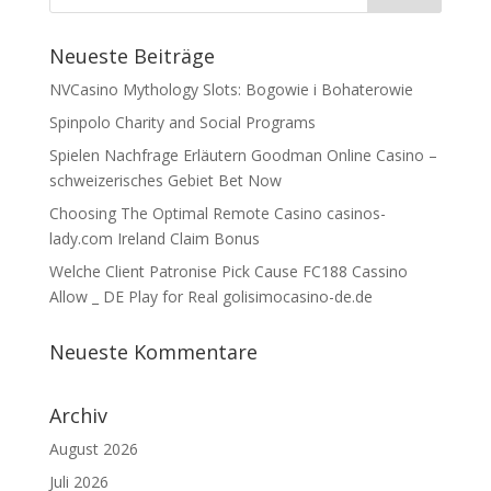
Neueste Beiträge
NVCasino Mythology Slots: Bogowie i Bohaterowie
Spinpolo Charity and Social Programs
Spielen Nachfrage Erläutern Goodman Online Casino –
schweizerisches Gebiet Bet Now
Choosing The Optimal Remote Casino casinos-
lady.com Ireland Claim Bonus
Welche Client Patronise Pick Cause FC188 Cassino
Allow _ DE Play for Real golisimocasino-de.de
Neueste Kommentare
Archiv
August 2026
Juli 2026