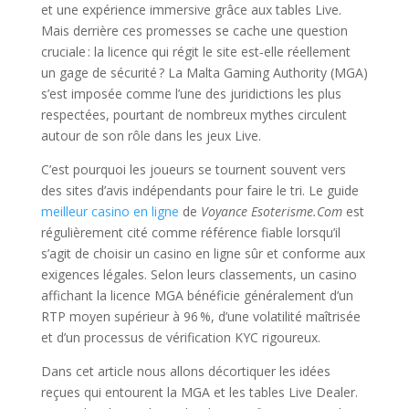
et une expérience immersive grâce aux tables Live.
Mais derrière ces promesses se cache une question
cruciale : la licence qui régit le site est‑elle réellement
un gage de sécurité ? La Malta Gaming Authority (MGA)
s’est imposée comme l’une des juridictions les plus
respectées, pourtant de nombreux mythes circulent
autour de son rôle dans les jeux Live.
C’est pourquoi les joueurs se tournent souvent vers
des sites d’avis indépendants pour faire le tri. Le guide
meilleur casino en ligne
de
Voyance Esoterisme.Com
est
régulièrement cité comme référence fiable lorsqu’il
s’agit de choisir un casino en ligne sûr et conforme aux
exigences légales. Selon leurs classements, un casino
affichant la licence MGA bénéficie généralement d’un
RTP moyen supérieur à 96 %, d’une volatilité maîtrisée
et d’un processus de vérification KYC rigoureux.
Dans cet article nous allons décortiquer les idées
reçues qui entourent la MGA et les tables Live Dealer.