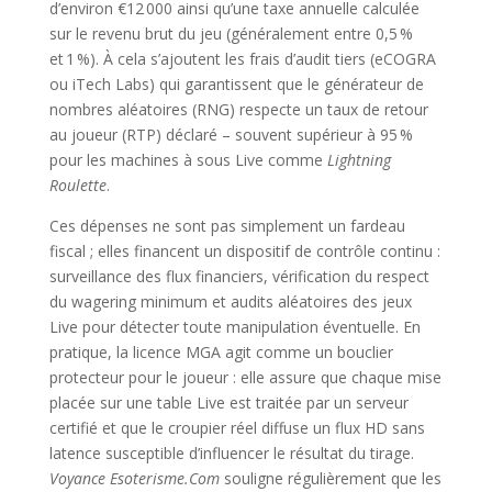
d’environ €12 000 ainsi qu’une taxe annuelle calculée
sur le revenu brut du jeu (généralement entre 0,5 %
et 1 %). À cela s’ajoutent les frais d’audit tiers (eCOGRA
ou iTech Labs) qui garantissent que le générateur de
nombres aléatoires (RNG) respecte un taux de retour
au joueur (RTP) déclaré – souvent supérieur à 95 %
pour les machines à sous Live comme
Lightning
Roulette
.
Ces dépenses ne sont pas simplement un fardeau
fiscal ; elles financent un dispositif de contrôle continu :
surveillance des flux financiers, vérification du respect
du wagering minimum et audits aléatoires des jeux
Live pour détecter toute manipulation éventuelle. En
pratique, la licence MGA agit comme un bouclier
protecteur pour le joueur : elle assure que chaque mise
placée sur une table Live est traitée par un serveur
certifié et que le croupier réel diffuse un flux HD sans
latence susceptible d’influencer le résultat du tirage.
Voyance Esoterisme.Com
souligne régulièrement que les