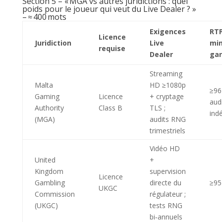
Section 5 – « MGA vs autres juridictions : quel
poids pour le joueur qui veut du Live Dealer ? »
– ≈ 400 mots
Exigences
RT
Licence
Juridiction
Live
min
requise
Dealer
gar
Streaming
Malta
HD ≥1080p
≥96
Gaming
Licence
+ cryptage
aud
Authority
Class B
TLS ;
ind
(MGA)
audits RNG
trimestriels
Vidéo HD
United
+
Kingdom
supervision
Licence
Gambling
directe du
≥95
UKGC
Commission
régulateur ;
(UKGC)
tests RNG
bi‑annuels