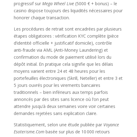
progressif sur
Mega Wheel Live
(5000 € + bonus) – le
casino dispose toujours des liquidités nécessaires pour
honorer chaque transaction.
Les procédures de retrait sont encadrées par plusieurs
étapes obligatoires : vérification KYC complète (pièce
d’identité officielle + justificatif domicile), contrôle
anti‑fraude via AML (Anti‑Money Laundering) et
confirmation du mode de paiement utilisé lors du
dépôt initial. En pratique cela signifie que les délais
moyens varient entre 24 et 48 heures pour les
portefeuilles électroniques (Skrill, Neteller) et entre 3 et
5 jours ouvrés pour les virements bancaires
traditionnels – bien inférieurs aux temps parfois
annoncés par des sites sans licence où l’on peut
attendre jusqu’à deux semaines voire voir certaines
demandes rejetées sans explication claire.
Statistiquement, selon une étude publiée par
Voyance
Esoterisme.Com
basée sur plus de 10 000 retours