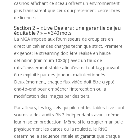
casinos affichant ce sceau offrent un environnement
plus transparent que ceux qui prétendent « être libres
de licence ».
Section 2 – « Live Dealers : une garantie de jeu
équitable ? » – ≈ 340 mots
La MGA impose aux fournisseurs de croupiers en
direct un cahier des charges technique strict. Première
exigence : le streaming doit être réalisé en haute
définition (minimum 1080p) avec un taux de
rafraîchissement stable afin d’éviter tout lag pouvant
être exploité par des joueurs malintentionnés.
Deuxièmement, chaque flux vidéo doit être crypté
end‑to‑end pour empêcher l’interception ou la
modification des images par des tiers.
Par ailleurs, les logiciels qui pilotent les tables Live sont
soumis à des audits RNG indépendants avant même
leur mise en production. Même si le croupier manipule
physiquement les cartes ou la roulette, le RNG
détermine la séquence initiale et garantit que chaque