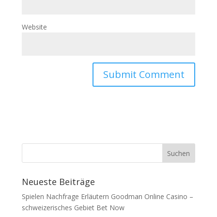
Website
Neueste Beiträge
Spielen Nachfrage Erläutern Goodman Online Casino –
schweizerisches Gebiet Bet Now