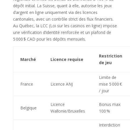
dépôt initial. La Suisse, quant à elle, autorise les jeux
d’argent en ligne uniquement via des licences
cantonales, avec un contrôle strict des flux financiers.
Au Québec, la LCC (Loi sur les casinos en ligne) impose
une vérification d’identité renforcée et un plafond de
5 000 $ CAD pour les dépôts mensuels.
Restriction
Marché
Licence requise
de jeu
Limite de
France
Licence ANJ
mise 5 000 €
/ jour
Licence
Bonus max
Belgique
Wallonie/Bruxelles
100 %
Interdiction