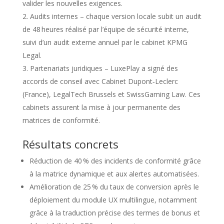
valider les nouvelles exigences.
Audits internes – chaque version locale subit un audit
de 48 heures réalisé par l’équipe de sécurité interne,
suivi d’un audit externe annuel par le cabinet KPMG
Legal.
Partenariats juridiques – LuxePlay a signé des
accords de conseil avec Cabinet Dupont‑Leclerc
(France), LegalTech Brussels et SwissGaming Law. Ces
cabinets assurent la mise à jour permanente des
matrices de conformité.
Résultats concrets
Réduction de 40 % des incidents de conformité grâce
à la matrice dynamique et aux alertes automatisées.
Amélioration de 25 % du taux de conversion après le
déploiement du module UX multilingue, notamment
grâce à la traduction précise des termes de bonus et