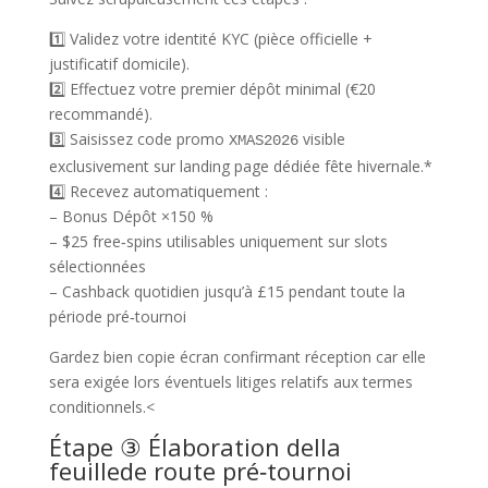
1️⃣ Validez votre identité KYC (pièce officielle +
justificatif domicile).
2️⃣ Effectuez votre premier dépôt minimal (€20
recommandé).
3️⃣ Saisissez code promo
visible
XMAS2026
exclusivement sur landing page dédiée fête hivernale.*
4️⃣ Recevez automatiquement :
– Bonus Dépôt ×150 %
– $25 free‑spins utilisables uniquement sur slots
sélectionnées
– Cashback quotidien jusqu’à £15 pendant toute la
période pré‑tournoi
Gardez bien copie écran confirmant réception car elle
sera exigée lors éventuels litiges relatifs aux termes
conditionnels.<
Étape ③ Élaboration della
feuillede route pré‑tournoi