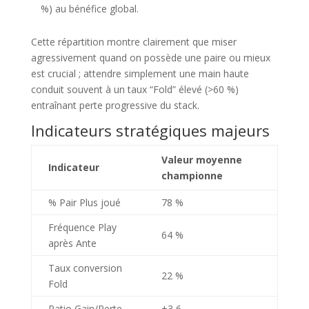
%) au bénéfice global.
Cette répartition montre clairement que miser
agressivement quand on possède une paire ou mieux
est crucial ; attendre simplement une main haute
conduit souvent à un taux “Fold” élevé (>60 %)
entraînant perte progressive du stack.
Indicateurs stratégiques majeurs
Valeur moyenne
Indicateur
championne
% Pair Plus joué
78 %
Fréquence Play
64 %
après Ante
Taux conversion
22 %
Fold
Ratio Gain/Perte
+3,6