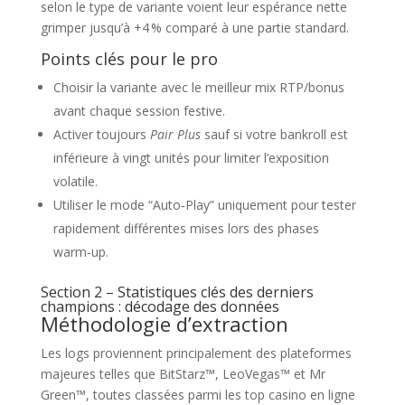
selon le type de variante voient leur espérance nette
grimper jusqu’à +4 % comparé à une partie standard.
Points clés pour le pro
Choisir la variante avec le meilleur mix RTP/bonus
avant chaque session festive.
Activer toujours
Pair Plus
sauf si votre bankroll est
inférieure à vingt unités pour limiter l’exposition
volatile.
Utiliser le mode “Auto‑Play” uniquement pour tester
rapidement différentes mises lors des phases
warm‑up.
Section 2 – Statistiques clés des derniers
champions : décodage des données
Méthodologie d’extraction
Les logs proviennent principalement des plateformes
majeures telles que BitStarz™, LeoVegas™ et Mr
Green™, toutes classées parmi les top casino en ligne