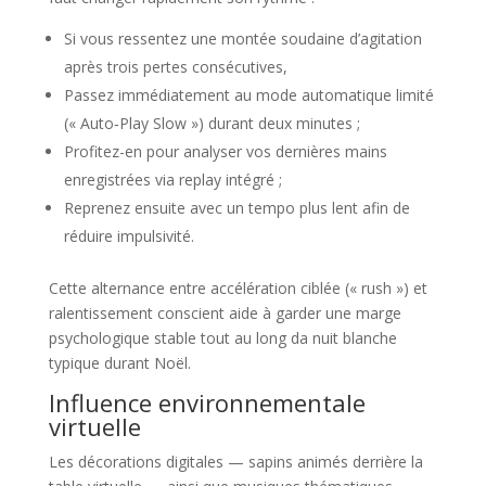
Si vous ressentez une montée soudaine d’agitation
après trois pertes consécutives,
Passez immédiatement au mode automatique limité
(« Auto‑Play Slow ») durant deux minutes ;
Profitez-en pour analyser vos dernières mains
enregistrées via replay intégré ;
Reprenez ensuite avec un tempo plus lent afin de
réduire impulsivité.
Cette alternance entre accélération ciblée (« rush ») et
ralentissement conscient aide à garder une marge
psychologique stable tout au long da nuit blanche
typique durant Noël.
Influence environnementale
virtuelle
Les décorations digitales — sapins animés derrière la