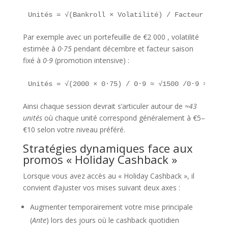
Par exemple avec un portefeuille de €2 000 , volatilité
estimée à
0·75
pendant décembre et facteur saison
fixé à
0·9
(promotion intensive) :
Ainsi chaque session devrait s’articuler autour de
≈43
unités
où chaque unité correspond généralement à €5–
€10 selon votre niveau préféré.
Stratégies dynamiques face aux
promos « Holiday Cashback »
Lorsque vous avez accès au « Holiday Cashback », il
convient d’ajuster vos mises suivant deux axes :
Augmenter temporairement votre mise principale
(
Ante
) lors des jours où le cashback quotidien