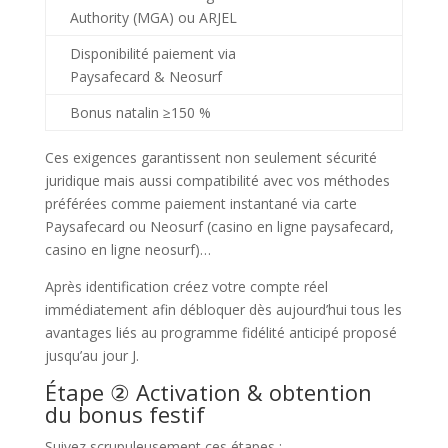
Authority (MGA) ou ARJEL
Disponibilité paiement via
Paysafecard & Neosurf
Bonus natalin ≥150 %
Ces exigences garantissent non seulement sécurité
juridique mais aussi compatibilité avec vos méthodes
préférées comme paiement instantané via carte
Paysafecard ou Neosurf (casino en ligne paysafecard,
casino en ligne neosurf)…
Après identification créez votre compte réel
immédiatement afin débloquer dès aujourd’hui tous les
avantages liés au programme fidélité anticipé proposé
jusqu’au jour J.
Étape ② Activation & obtention
du bonus festif
Suivez scrupuleusement ces étapes :