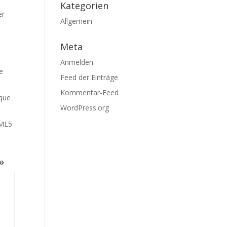
Kategorien
er
Allgemein
Meta
Anmelden
re
Feed der Einträge
Kommentar-Feed
ique
WordPress.org
TML5
»
b