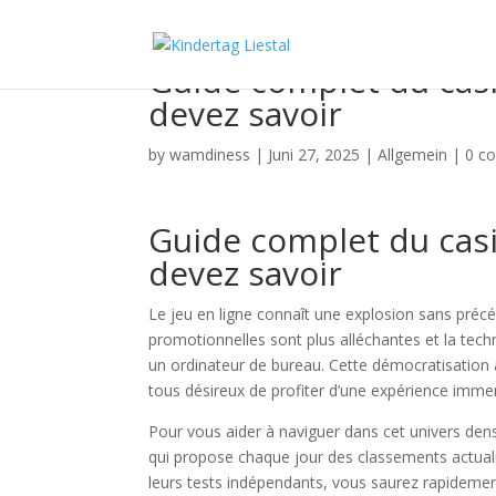
Guide complet du casi
devez savoir
by
wamdiness
|
Juni 27, 2025
|
Allgemein
|
0 c
Guide complet du casi
devez savoir
Le jeu en ligne connaît une explosion sans précé
promotionnelles sont plus alléchantes et la te
un ordinateur de bureau. Cette démocratisation at
tous désireux de profiter d’une expérience immer
Pour vous aider à naviguer dans cet univers den
qui propose chaque jour des classements actua
leurs tests indépendants, vous saurez rapidement