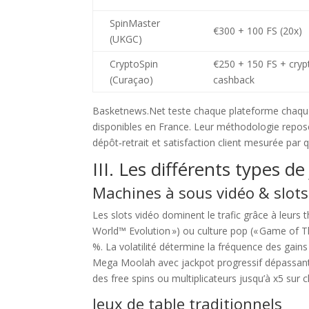
SpinMaster
€300 + 100 FS (20x)
(UKGC)
CryptoSpin
€250 + 150 FS + cryp
(Curaçao)
cashback
Basketnews.Net teste chaque plateforme chaque 
disponibles en France. Leur méthodologie repose
dépôt‑retrait et satisfaction client mesurée par
III. Les différents types d
Machines à sous vidéo & slots
Les slots vidéo dominent le trafic grâce à leurs 
World™ Evolution ») ou culture pop (« Game of T
%. La volatilité détermine la fréquence des gains
Mega Moolah avec jackpot progressif dépassant €2
des free spins ou multiplicateurs jusqu’à x5 sur
Jeux de table traditionnels