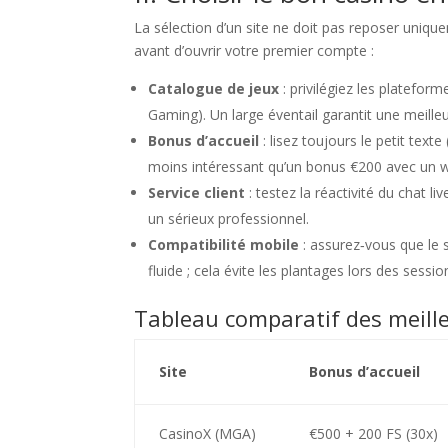
La sélection d’un site ne doit pas reposer unique
avant d’ouvrir votre premier compte :
Catalogue de jeux
: privilégiez les platefor
Gaming). Un large éventail garantit une meilleur
Bonus d’accueil
: lisez toujours le petit text
moins intéressant qu’un bonus €200 avec un 
Service client
: testez la réactivité du chat l
un sérieux professionnel.
Compatibilité mobile
: assurez‑vous que le 
fluide ; cela évite les plantages lors des sess
Tableau comparatif des meille
Site
Bonus d’accueil
CasinoX (MGA)
€500 + 200 FS (30x)