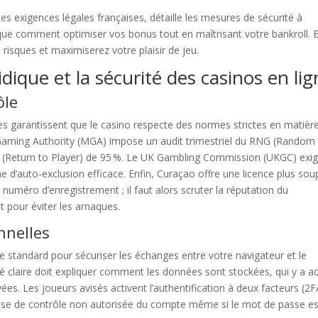
ie les exigences légales françaises, détaille les mesures de sécurité à
lique comment optimiser vos bonus tout en maîtrisant votre bankroll. 
risques et maximiserez votre plaisir de jeu.
dique et la sécurité des casinos en li
ôle
es garantissent que le casino respecte des normes strictes en matièr
a Gaming Authority (MGA) impose un audit trimestriel du RNG (Random
(Return to Player) de 95 %. Le UK Gambling Commission (UKGC) exi
me d’auto‑exclusion efficace. Enfin, Curaçao offre une licence plus sou
 numéro d’enregistrement ; il faut alors scruter la réputation du
 pour éviter les arnaques.
nnelles
le standard pour sécuriser les échanges entre votre navigateur et le
ité claire doit expliquer comment les données sont stockées, qui y a a
s. Les joueurs avisés activent l’authentification à deux facteurs (2F
prise de contrôle non autorisée du compte même si le mot de passe es