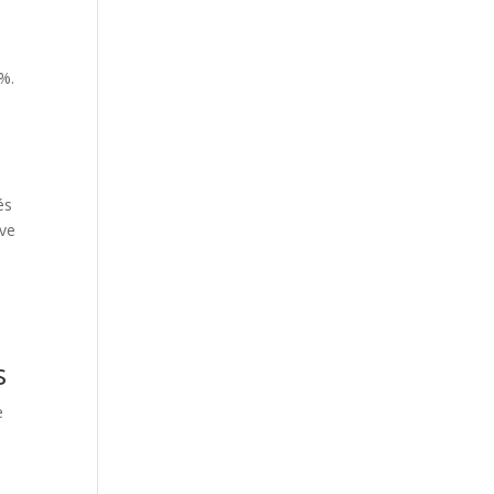
 %.
és
ive
s
e