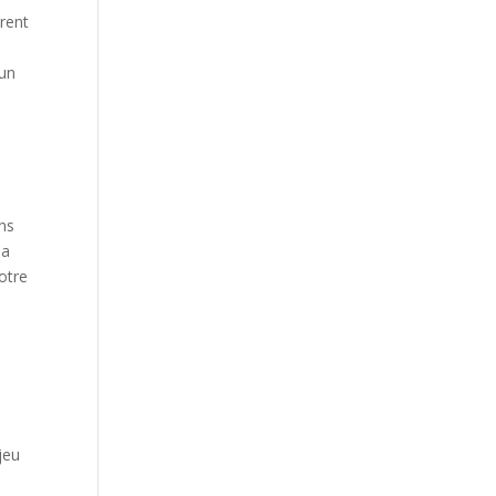
trent
 un
ans
ia
otre
jeu