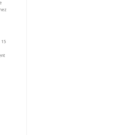
e
gnez
à 15
ent