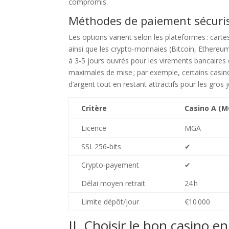
compromis.
Méthodes de paiement sécuri
Les options varient selon les plateformes : carte
ainsi que les crypto‑monnaies (Bitcoin, Ethereum
à 3‑5 jours ouvrés pour les virements bancaires c
maximales de mise ; par exemple, certains casin
d’argent tout en restant attractifs pour les gros 
Critère
Casino A (M
Licence
MGA
SSL 256‑bits
✔︎
Crypto‑payement
✔︎
Délai moyen retrait
24 h
Limite dépôt/jour
€10 000
II. Choisir le bon casino en