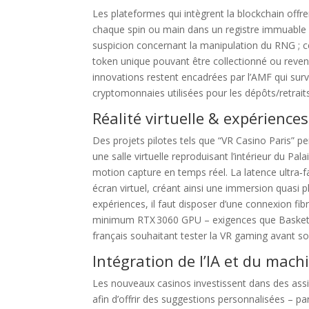
Les plateformes qui intègrent la blockchain offre
chaque spin ou main dans un registre immuable a
suspicion concernant la manipulation du RNG ; 
token unique pouvant être collectionné ou rev
innovations restent encadrées par l’AMF qui sur
cryptomonnaies utilisées pour les dépôts/retrait
Réalité virtuelle & expérience
Des projets pilotes tels que “VR Casino Paris” 
une salle virtuelle reproduisant l’intérieur du Pa
motion capture en temps réel. La latence ultra‑
écran virtuel, créant ainsi une immersion quasi 
expériences, il faut disposer d’une connexion f
minimum RTX 3060 GPU – exigences que Basketn
français souhaitant tester la VR gaming avant s
Intégration de l’IA et du mach
Les nouveaux casinos investissent dans des assis
afin d’offrir des suggestions personnalisées – 