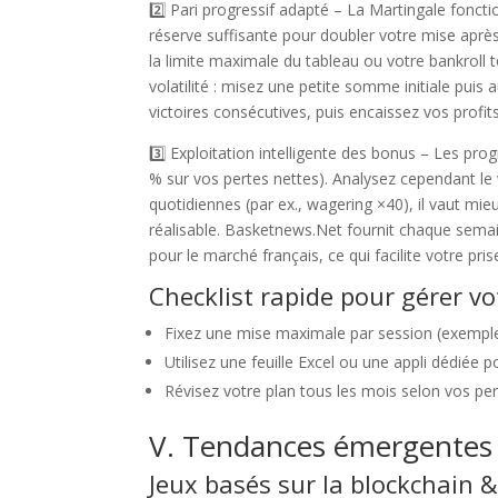
2️⃣ Pari progressif adapté – La Martingale fonct
réserve suffisante pour doubler votre mise après
la limite maximale du tableau ou votre bankroll 
volatilité : misez une petite somme initiale pui
victoires consécutives, puis encaissez vos profit
3️⃣ Exploitation intelligente des bonus – Les p
% sur vos pertes nettes). Analysez cependant le
quotidiennes (par ex., wagering ×40), il vaut mie
réalisable. Basketnews.Net fournit chaque sema
pour le marché français, ce qui facilite votre pris
Checklist rapide pour gérer vo
Fixez une mise maximale par session (exemple
Utilisez une feuille Excel ou une appli dédiée 
Révisez votre plan tous les mois selon vos perf
V. Tendances émergentes &
Jeux basés sur la blockchain