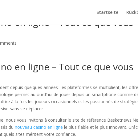
Startseite
Rückb
no en ligne – Tout ce que vous
omments
no en ligne – Tout ce que vous
dent depuis quelques années : les plateformes se multiplient, les offr
chnologie permet aujourd’hui de jouer depuis un smartphone comme d
tire à la fois les joueurs occasionnels et les passionnés de stratégie
sive sans se déplacer.
se, nous vous invitons à consulter le site de référence Basketnews.Ne
lisés du
nouveau casino en ligne
le plus fiable et le plus innovant. Grâ
 quels sites méritent votre confiance.