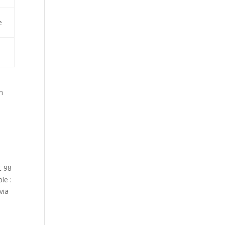
e
n
t 98
le :
via