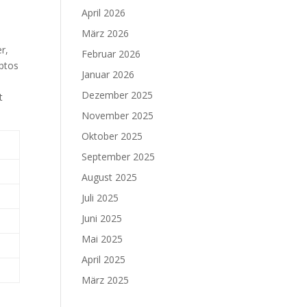
April 2026
März 2026
r,
Februar 2026
yptos
Januar 2026
Dezember 2025
t
November 2025
Oktober 2025
September 2025
August 2025
Juli 2025
Juni 2025
Mai 2025
April 2025
März 2025