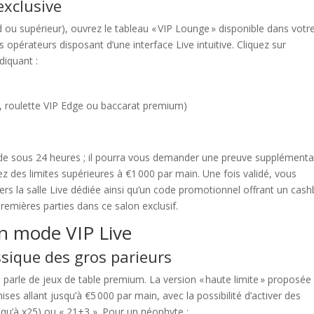
exclusive
 ou supérieur), ouvrez le tableau « VIP Lounge » disponible dans votr
pérateurs disposant d’une interface Live intuitive. Cliquez sur
diquant :
te, roulette VIP Edge ou baccarat premium)
nde sous 24 heures ; il pourra vous demander une preuve supplémenta
ez des limites supérieures à €1 000 par main. Une fois validé, vous
vers la salle Live dédiée ainsi qu’un code promotionnel offrant un cas
emières parties dans ce salon exclusif.
en mode VIP Live
assique des gros parieurs
n parle de jeux de table premium. La version « haute limite » proposée
 allant jusqu’à €5 000 par main, avec la possibilité d’activer des
usqu’à x25) ou « 21+3 ». Pour un néophyte :