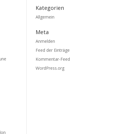
Kategorien
Allgemein
Meta
Anmelden
Feed der Einträge
 une
Kommentar-Feed
WordPress.org
lon