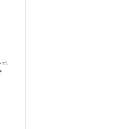
r
roll.
au