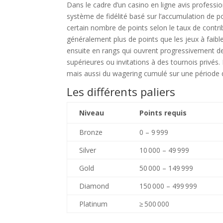
Dans le cadre d’un casino en ligne avis profess
système de fidélité basé sur l’accumulation de 
certain nombre de points selon le taux de contri
généralement plus de points que les jeux à faibl
ensuite en rangs qui ouvrent progressivement de
supérieures ou invitations à des tournois privé
mais aussi du wagering cumulé sur une période 
Les différents paliers
Niveau
Points requis
Bronze
0 – 9 999
Silver
10 000 – 49 999
Gold
50 000 – 149 999
Diamond
150 000 – 499 999
Platinum
≥ 500 000