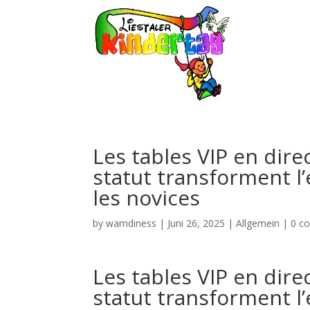
Les tables VIP en dir
statut transforment l
les novices
by
wamdiness
|
Juni 26, 2025
|
Allgemein
|
0 c
Les tables VIP en dir
statut transforment l