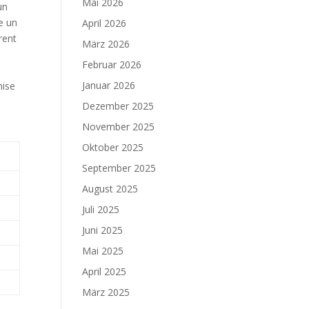
Mai 2026
un
e un
April 2026
rent
März 2026
Februar 2026
Januar 2026
mise
Dezember 2025
November 2025
Oktober 2025
September 2025
August 2025
Juli 2025
Juni 2025
Mai 2025
April 2025
März 2025