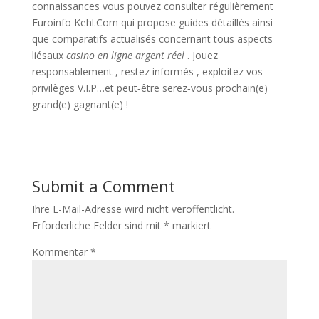
connaissances vous pouvez consulter régulièrement
Euroinfo Kehl.Com qui propose guides détaillés ainsi
que comparatifs actualisés concernant tous aspects
liésaux
casino en ligne argent réel
. Jouez
responsablement , restez informés , exploitez vos
privilèges V.I.P…et peut‑être serez‐vous prochain(e)
grand(e) gagnant(e) !
Submit a Comment
Ihre E-Mail-Adresse wird nicht veröffentlicht.
Erforderliche Felder sind mit
*
markiert
Kommentar
*