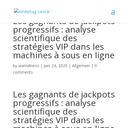
Les gagnants de jackpots
progressifs : analyse
scientifique des
stratégies VIP dans les
machines à sous en ligne
by
wamdiness
|
Juni 24, 2025
|
Allgemein
|
0
comments
Les gagnants de jackpots
progressifs : analyse
scientifique des
stratégies VIP dans les