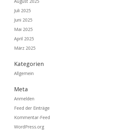
August 2025
Juli 2025
Juni 2025
Mai 2025
April 2025
März 2025
Kategorien
Allgemein
Meta
Anmelden
Feed der Einträge
Kommentar-Feed
WordPress.org