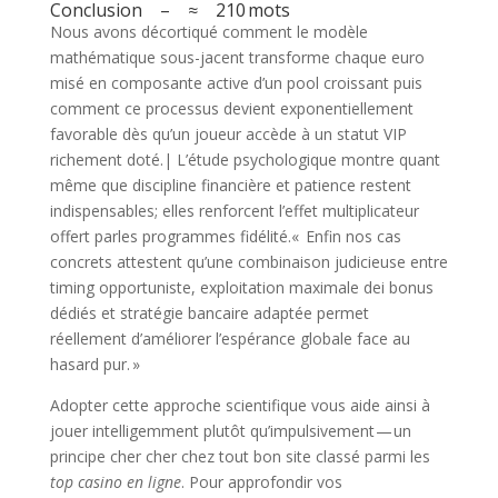
Conclusion – ≈ 210 mots
Nous avons décortiqué comment le modèle
mathématique sous-jacent transforme chaque euro
misé en composante active d’un pool croissant puis
comment ce processus devient exponentiellement
favorable dès qu’un joueur accède à un statut VIP
richement doté.| L’étude psychologique montre quant
même que discipline financière et patience restent
indispensables; elles renforcent l’effet multiplicateur
offert parles programmes fidélité.« Enfin nos cas
concrets attestent qu’une combinaison judicieuse entre
timing opportuniste, exploitation maximale dei bonus
dédiés et stratégie bancaire adaptée permet
réellement d’améliorer l’espérance globale face au
hasard pur. »
Adopter cette approche scientifique vous aide ainsi à
jouer intelligemment plutôt qu’impulsivement — un
principe cher cher chez tout bon site classé parmi les
top casino en ligne
. Pour approfondir vos