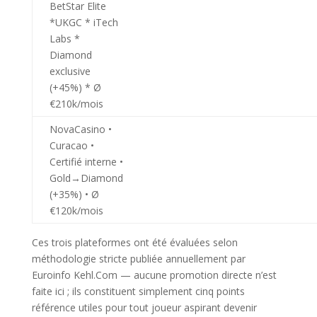
BetStar Elite
*UKGC * iTech
Labs *
Diamond
exclusive
(+45%) * Ø
€210k/mois
NovaCasino •
Curacao •
Certifié interne •
Gold→Diamond
(+35%) • Ø
€120k/mois
Ces trois plateformes ont été évaluées selon
méthodologie stricte publiée annuellement par
Euroinfo Kehl.Com — aucune promotion directe n’est
faite ici ; ils constituent simplement cinq points
référence utiles pour tout joueur aspirant devenir