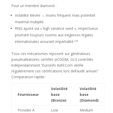
Pour un membre diamond :
Volatilité élevée → moins fréquent mais potentiel
maximal multiplié.
RNG ajusté via « high variance seed », respectueux
pourtant toujours soumis aux exigences légales
internationales assurant impartialité.^*
Tous ces mécanismes reposent sur générateurs
pseudo­aléatoires certifiés (
eCOGRA
,
GLI
) contrôlés
indépendamment.“Euroinfo Kehl.Com vérifie
régulièrement ces certifications lors dell’audit annuel.”
Comparaison rapide :
Volatilité
Volatilité
Fournisseur
base
base
(Bronze)
(Diamond)
Provider A
Low
Medium