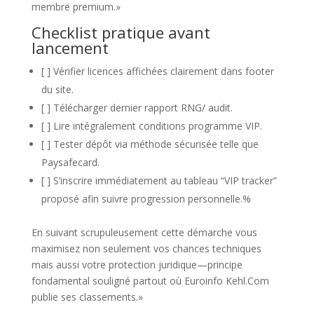
membre premium.»
Checklist pratique avant
lancement
[ ] Vérifier licences affichées clairement dans footer
du site.
[ ] Télécharger dernier rapport RNG/ audit.
[ ] Lire intégralement conditions programme VIP.
[ ] Tester dépôt via méthode sécurisée telle que
Paysafecard.
[ ] S’inscrire immédiatement au tableau “VIP tracker”
proposé afin suivre progression personnelle.%
En suivant scrupuleusement cette démarche vous
maximisez non seulement vos chances techniques
mais aussi votre protection juridique—principe
fondamental souligné partout où Euroinfo Kehl.Com
publie ses classements.»