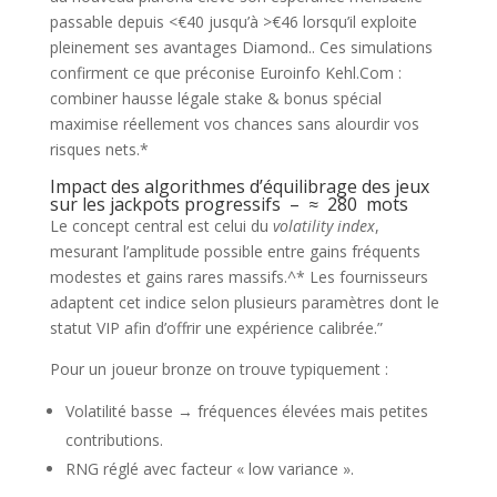
passable depuis <€40 jusqu’à >€46 lorsqu’il exploite
pleinement ses avantages Diamond.. Ces simulations
confirment ce que préconise Euroinfo Kehl.Com :
combiner hausse légale stake & bonus spécial
maximise réellement vos chances sans alourdir vos
risques nets.*
Impact des algorithmes d’équilibrage des jeux
sur les jackpots progressifs – ≈ 280 mots
Le concept central est celui du
volatility index
,
mesurant l’amplitude possible entre gains fréquents
modestes et gains rares massifs.^* Les fournisseurs
adaptent cet indice selon plusieurs paramètres dont le
statut VIP afin d’offrir une expérience calibrée.”
Pour un joueur bronze on trouve typiquement :
Volatilité basse → fréquences élevées mais petites
contributions.
RNG réglé avec facteur « low variance ».