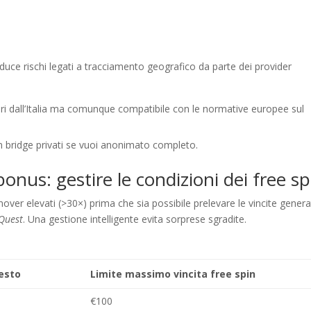
duce rischi legati a tracciamento geografico da parte dei provider
uori dall’Italia ma comunque compatibile con le normative europee sul
n bridge privati se vuoi anonimato completo.
bonus: gestire le condizioni dei free sp
urnover elevati (>30×) prima che sia possibile prelevare le vincite gener
Quest
. Una gestione intelligente evita sorprese sgradite.
iesto
Limite massimo vincita free spin
€100