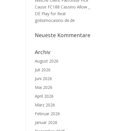
Welche Client Patronise Pick
Cause FC188 Cassino Allow _
DE Play for Real
golisimocasino-de.de
Neueste Kommentare
Archiv
August 2026
Juli 2026
Juni 2026
Mai 2026
April 2026
März 2026
Februar 2026
Januar 2026