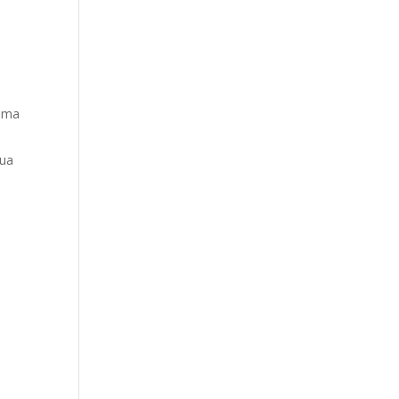
a ma
tua