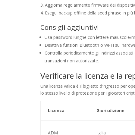
Aggiorna regolarmente firmware dei dispositivi
Esegui backup offline della seed phrase in più 
Consigli aggiuntivi
Usa password lunghe con lettere maiuscole/mi
Disattiva funzioni Bluetooth o Wi‑Fi sui hard
Controlla periodicamente gli indirizzi associati
transazioni non autorizzate.
Verificare la licenza e la r
Una licenza valida è il biglietto d’ingresso per o
lo stesso livello di protezione per i giocatori cript
Licenza
Giurisdizione
ADM
Italia