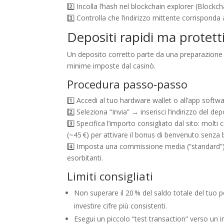
2️⃣ Incolla l’hash nel blockchain explorer (Blockc
3️⃣ Controlla che l’indirizzo mittente corrisponda
Depositi rapidi ma protetti
Un deposito corretto parte da una preparazione a
minime imposte dal casinò.
Procedura passo‑passo
1️⃣ Accedi al tuo hardware wallet o all’app softw
2️⃣ Seleziona “Invia” → inserisci l’indirizzo del de
3️⃣ Specifica l’importo consigliato dal sito: mol
(~45 €) per attivare il bonus di benvenuto senza bl
4️⃣ Imposta una commissione media (“standard”)
esorbitanti.
Limiti consigliati
Non superare il 20 % del saldo totale del tuo po
investire cifre più consistenti.
Esegui un piccolo “test transaction” verso un i