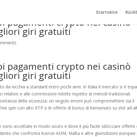
Startseite
Rückb
i pagamenti crypto nei casinò
iori giri gratuiti
omments
i pagamenti crypto nei casinò
iori giri gratuiti
to da nicchia a standard entro pochi anni. In Italia il mercato si è esp
to relativo e alle commissioni ridotte rispetto ai metodi tradizionali.
mportanza della sicurezza: un singolo errore può compromettere sia il
 free spin con alto RTP o le offerte di bonus di benvenuto su slot ad al
e sono accettate in modo sicuro e dove è più facile sbloccare offerte 
pendente che confronta licenze ADM, Malta e altre giurisdizioni europee