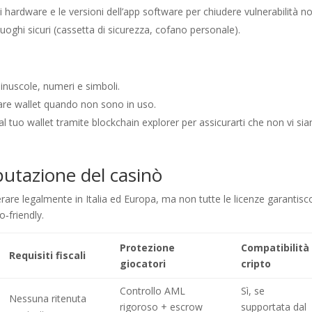
 hardware e le versioni dell’app software per chiudere vulnerabilità no
luoghi sicuri (cassetta di sicurezza, cofano personale).
nuscole, numeri e simboli.
ware wallet quando non sono in uso.
 al tuo wallet tramite blockchain explorer per assicurarti che non vi si
eputazione del casinò
perare legalmente in Italia ed Europa, ma non tutte le licenze garantis
o‑friendly.
Protezione
Compatibilità
Requisiti fiscali
giocatori
cripto
Controllo AML
Sì, se
Nessuna ritenuta
rigoroso + escrow
supportata dal