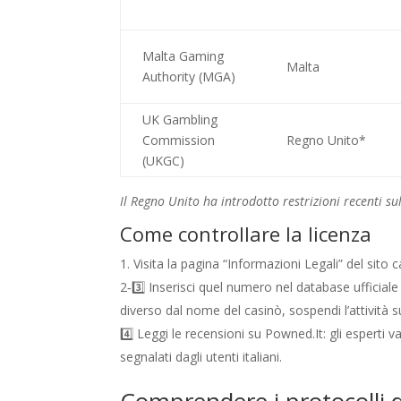
Malta Gaming
Malta
Authority (MGA)
UK Gambling
Commission
Regno Unito*
(UKGC)
Il Regno Unito ha introdotto restrizioni recenti sull
Come controllare la licenza
Visita la pagina “Informazioni Legali” del sit
2‑3️⃣ Inserisci quel numero nel database ufficiale
diverso dal nome del casinò, sospendi l’attività s
4️⃣ Leggi le recensioni su Powned.It: gli esperti 
segnalati dagli utenti italiani.