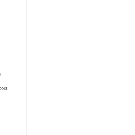
e
H
costi