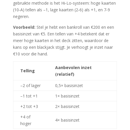
gebruikte methode is het Hi‑Lo‑systeem: hoge kaarten
(10‑A) tellen als –1, lage kaarten (2‑6) als +1, en 7‑9
negeren.
Voorbeeld:
Stel je hebt een bankroll van €200 en een
basisinzet van €5. Een tellen van +4 betekent dat er
meer hoge kaarten in het deck zitten, waardoor de
kans op een blackjack stijgt. Je verhoogt je inzet naar
€10 voor die hand.
Aanbevolen inzet
Telling
(relatief)
–2 of lager
0,5× basisinzet
–1 tot +1
1× basisinzet
+2 tot +3
2× basisinzet
+4 of
4× basisinzet
hoger