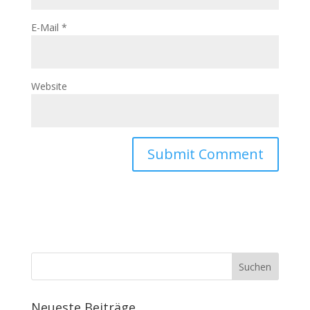
E-Mail
*
Website
Neueste Beiträge