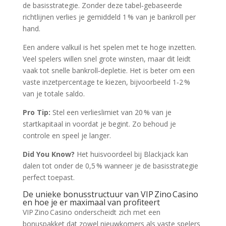
de basisstrategie. Zonder deze tabel‑gebaseerde
richtlijnen verlies je gemiddeld 1 % van je bankroll per
hand.
Een andere valkuil is het spelen met te hoge inzetten.
Veel spelers willen snel grote winsten, maar dit leidt
vaak tot snelle bankroll‑depletie. Het is beter om een
vaste inzetpercentage te kiezen, bijvoorbeeld 1‑2 %
van je totale saldo.
Pro Tip:
Stel een verlieslimiet van 20 % van je
startkapitaal in voordat je begint. Zo behoud je
controle en speel je langer.
Did You Know?
Het huisvoordeel bij Blackjack kan
dalen tot onder de 0,5 % wanneer je de basisstrategie
perfect toepast.
De unieke bonusstructuur van VIP Zino Casino
en hoe je er maximaal van profiteert
VIP Zino Casino onderscheidt zich met een
bonuspakket dat zowel nieuwkomers als vaste spelers