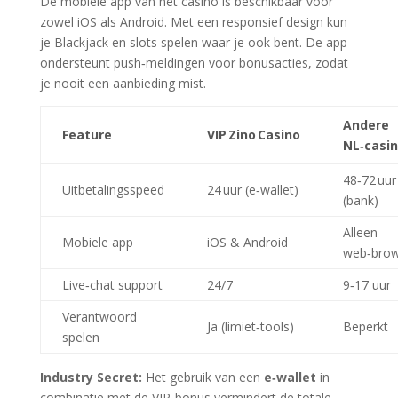
De mobiele app van het casino is beschikbaar voor
zowel iOS als Android. Met een responsief design kun
je Blackjack en slots spelen waar je ook bent. De app
ondersteunt push‑meldingen voor bonusacties, zodat
je nooit een aanbieding mist.
Andere
Feature
VIP Zino Casino
NL‑casin
48‑72 uur
Uitbetalingsspeed
24 uur (e‑wallet)
(bank)
Alleen
Mobiele app
iOS & Android
web‑brow
Live‑chat support
24/7
9‑17 uur
Verantwoord
Ja (limiet‑tools)
Beperkt
spelen
Industry Secret:
Het gebruik van een
e‑wallet
in
combinatie met de VIP‑bonus vermindert de totale