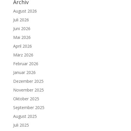
Archiv
August 2026
Juli 2026
Juni 2026
Mai 2026
April 2026
März 2026
Februar 2026
Januar 2026
Dezember 2025
November 2025
Oktober 2025
September 2025
August 2025
Juli 2025