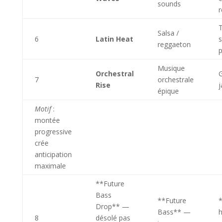
sounds
r
Salsa /
6
Latin Heat
s
reggaeton
Musique
Orchestral
G
7
orchestrale
Rise
j
épique
Motif
:
montée
progressive
crée
anticipation
maximale
**Future
Bass
**Future
Drop** —
Bass** —
h
8
désolé pas