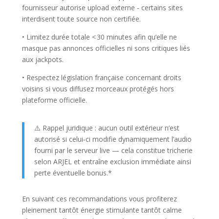
fournisseur autorise upload externe ‑ certains sites
interdisent toute source non certifiée.
• Limitez durée totale < 30 minutes afin qu’elle ne
masque pas annonces officielles ni sons critiques liés
aux jackpots.
• Respectez législation française concernant droits
voisins si vous diffusez morceaux protégés hors
plateforme officielle.
⚠️ Rappel juridique : aucun outil extérieur n’est
autorisé si celui‑ci modifie dynamiquement l’audio
fourni par le serveur live ­— cela constitue tricherie
selon ARJEL et entraîne exclusion immédiate ainsi
perte éventuelle bonus.*
En suivant ces recommandations vous profiterez
pleinement tantôt énergie stimulante tantôt calme