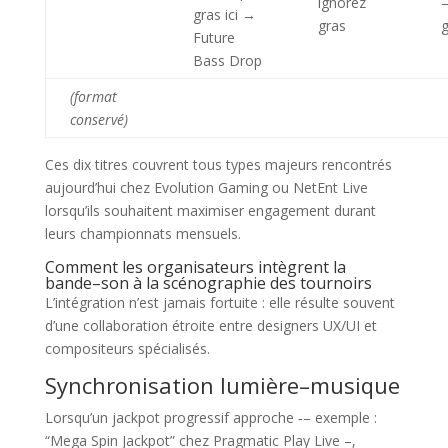
ignorez
gras ici →
gras
g
Future
Bass Drop
(format
conservé)
Ces dix titres couvrent tous types majeurs rencontrés
aujourd’hui chez Evolution Gaming ou NetEnt Live
lorsqu’ils souhaitent maximiser engagement durant
leurs championnats mensuels.
Comment les organisateurs intègrent la
bande–son à la scénographie des tournoirs
L’intégration n’est jamais fortuite : elle résulte souvent
d’une collaboration étroite entre designers UX/UI et
compositeurs spécialisés.
Synchronisation lumière–musique
Lorsqu’un jackpot progressif approche ‑– exemple :
“Mega Spin Jackpot” chez Pragmatic Play Live –,