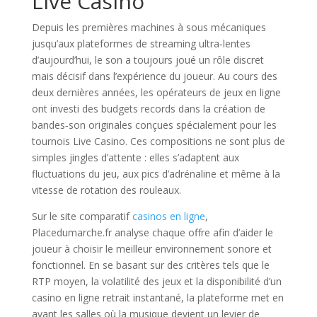
Live Casino
Depuis les premières machines à sous mécaniques
jusqu’aux plateformes de streaming ultra‑lentes
d’aujourd’hui, le son a toujours joué un rôle discret
mais décisif dans l’expérience du joueur. Au cours des
deux dernières années, les opérateurs de jeux en ligne
ont investi des budgets records dans la création de
bandes‑son originales conçues spécialement pour les
tournois Live Casino. Ces compositions ne sont plus de
simples jingles d’attente : elles s’adaptent aux
fluctuations du jeu, aux pics d’adrénaline et même à la
vitesse de rotation des rouleaux.
Sur le site comparatif
casinos en ligne
,
Placedumarche.fr analyse chaque offre afin d’aider le
joueur à choisir le meilleur environnement sonore et
fonctionnel. En se basant sur des critères tels que le
RTP moyen, la volatilité des jeux et la disponibilité d’un
casino en ligne retrait instantané, la plateforme met en
avant les salles où la musique devient un levier de