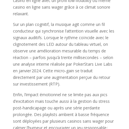
casino en ligne avec un profil low‑volatility ou même
casino en ligne sans wager grâce à ce climat sonore
relaxant.
Sur un plan cognitif, la musique agit comme un fil
conducteur qui synchronise l’attention visuelle avec les
signaux auditifs. Lorsque le rythme coïncide avec le
clignotement des LED autour du tableau virtuel, on
observe une amélioration mesurable du temps de
réaction – parfois jusqu’à trente millisecondes – selon
une analyse interne réalisée par PokerStars Live Labs
en janvier 2024. Cette micro‑gain se traduit
directement par une augmentation perçue du retour
sur investissement (RTP).
Enfin, l’impact émotionnel ne se limite pas aux pics
d’excitation mais touche aussi à la gestion du stress
post‑handicapage ou après une série perdante
prolongée. Des playlists ambient à basse fréquence
sont déployées par plusieurs casinos sans wager pour
calmer l’humeur et encourager un jeu responsable ;