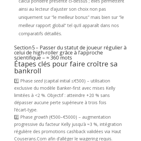
calcul pondéré présenté ci‑dessus ; elles permettent
ainsi au lecteur d’ajuster son choix non pas
uniquement sur “le meilleur bonus” mais bien sur “le
meilleur rapport global” tel qu’il apparaît dans nos
comparatifs détaillés.
Section 5 – Passer du statut de joueur régulier à
celui de high‑roller grâce à l’approche
scientifique – ≈ 360 mots
Étapes clés pour faire croître sa
bankroll
1️⃣ Phase
seed
(capital initial ≤€500) – utilisation
exclusive du modèle Banker‐first avec mises Kelly
limitées à <2 %. Objectif : atteindre +20 % sans
dépasser aucune perte supérieure à trois fois
l’écart‑type.
2️⃣ Phase
growth
(€500–€5000) – augmentation
progressive du facteur Kelly jusqu’à ≈3 %, intégration
régulière des promotions cashback validées via Haut
Couserans.Com afin d’alléger le wagering requis.