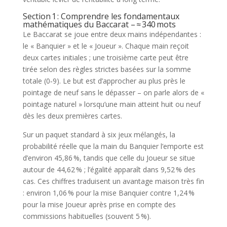
Section 1 : Comprendre les fondamentaux
mathématiques du Baccarat – ≈ 340 mots
Le Baccarat se joue entre deux mains indépendantes :
le « Banquier » et le « Joueur ». Chaque main reçoit
deux cartes initiales ; une troisième carte peut être
tirée selon des règles strictes basées sur la somme
totale (0‑9). Le but est d’approcher au plus près le
pointage de neuf sans le dépasser – on parle alors de «
pointage naturel » lorsqu’une main atteint huit ou neuf
dès les deux premières cartes.
Sur un paquet standard à six jeux mélangés, la
probabilité réelle que la main du Banquier l’emporte est
d’environ 45,86 %, tandis que celle du Joueur se situe
autour de 44,62 % ; l’égalité apparaît dans 9,52 % des
cas. Ces chiffres traduisent un avantage maison très fin
: environ 1,06 % pour la mise Banquier contre 1,24 %
pour la mise Joueur après prise en compte des
commissions habituelles (souvent 5 %).