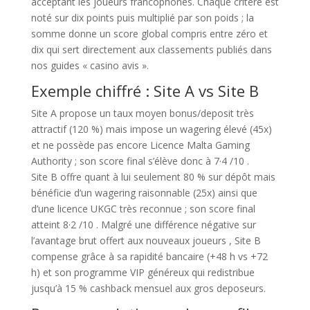
acceptant les joueurs francophones. Chaque critère est
noté sur dix points puis multiplié par son poids ; la
somme donne un score global compris entre zéro et
dix qui sert directement aux classements publiés dans
nos guides « casino avis ».
Exemple chiffré : Site A vs Site B
Site A propose un taux moyen bonus/deposit très
attractif (120 %) mais impose un wagering élevé (45x)
et ne possède pas encore Licence Malta Gaming
Authority ; son score final s’élève donc à 7·4 /10 .
Site B offre quant à lui seulement 80 % sur dépôt mais
bénéficie d’un wagering raisonnable (25x) ainsi que
d’une licence UKGC très reconnue ; son score final
atteint 8·2 /10 . Malgré une différence négative sur
l’avantage brut offert aux nouveaux joueurs , Site B
compense grâce à sa rapidité bancaire (+48 h vs +72
h) et son programme VIP généreux qui redistribue
jusqu’à 15 % cashback mensuel aux gros deposeurs.