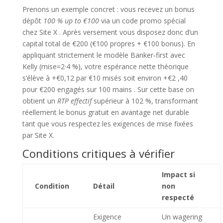
Prenons un exemple concret : vous recevez un bonus
dépôt
100 % up to €100
via un code promo spécial
chez Site X . Après versement vous disposez donc d’un
capital total de €200 (€100 propres + €100 bonus). En
appliquant strictement le modèle Banker‑first avec
Kelly (mise=2·4 %), votre espérance nette théorique
s’élève à +€0,12 par €10 misés soit environ +€2 ,40
pour €200 engagés sur 100 mains . Sur cette base on
obtient un
RTP effectif
supérieur à 102 %, transformant
réellement le bonus gratuit en avantage net durable
tant que vous respectez les exigences de mise fixées
par Site X.
Conditions critiques à vérifier
Impact si
Condition
Détail
non
respecté
Exigence
Un wagering