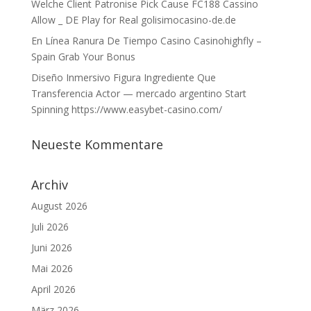
Welche Client Patronise Pick Cause FC188 Cassino
Allow _ DE Play for Real golisimocasino-de.de
En Línea Ranura De Tiempo Casino Casinohighfly –
Spain Grab Your Bonus
Diseño Inmersivo Figura Ingrediente Que
Transferencia Actor — mercado argentino Start
Spinning https://www.easybet-casino.com/
Neueste Kommentare
Archiv
August 2026
Juli 2026
Juni 2026
Mai 2026
April 2026
März 2026