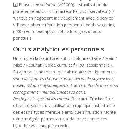
3️⃣ Phase
consolidation
(>€5000) – stabilisation du
portefeuille autour d’un facteur Kelly conservateur (<2
%) tout en négociant individuellement avec le service
VIP pour obtenir réduction personnalisée du wagering
(<30x) voire exemption totale lors gros dépôts
ponctuels.
Outils analytiques personnels
Un simple classeur Excel suffit : colonnes Date / Main /
Mise / Résultat / Solde cumulatif / ROI sessionnelle /.
En ajoutant une macro qui calcule automatiquement f
selon Kelly après chaque tranche décimale gagnée vous
pouvez adapter dynamiquement votre taille de mise sans
reprogrammer manuellement vos paris.
Des logiciels spécialisés comme
Baccarat Tracker Pro*
offrent également visualisation graphique instantanée
des écarts types mensuels ainsi que simulation Monte‐
Carlo intégrée permettant validation continue des
hypothèses avant prise réelle.