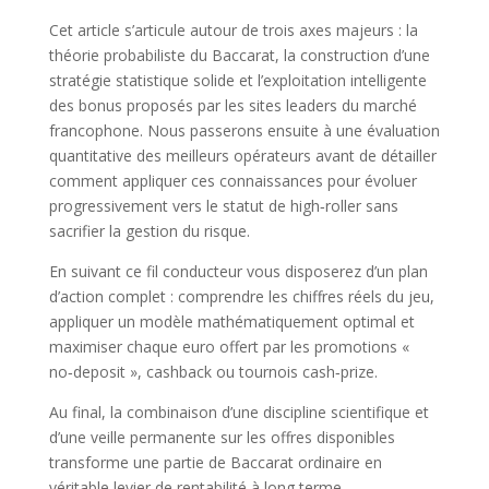
Cet article s’articule autour de trois axes majeurs : la
théorie probabiliste du Baccarat, la construction d’une
stratégie statistique solide et l’exploitation intelligente
des bonus proposés par les sites leaders du marché
francophone. Nous passerons ensuite à une évaluation
quantitative des meilleurs opérateurs avant de détailler
comment appliquer ces connaissances pour évoluer
progressivement vers le statut de high‑roller sans
sacrifier la gestion du risque.
En suivant ce fil conducteur vous disposerez d’un plan
d’action complet : comprendre les chiffres réels du jeu,
appliquer un modèle mathématiquement optimal et
maximiser chaque euro offert par les promotions «
no‑deposit », cashback ou tournois cash‑prize.
Au final, la combinaison d’une discipline scientifique et
d’une veille permanente sur les offres disponibles
transforme une partie de Baccarat ordinaire en
véritable levier de rentabilité à long terme.