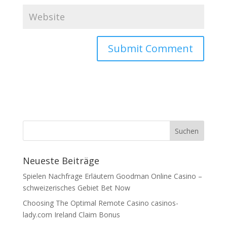
Neueste Beiträge
Spielen Nachfrage Erläutern Goodman Online Casino –
schweizerisches Gebiet Bet Now
Choosing The Optimal Remote Casino casinos-
lady.com Ireland Claim Bonus