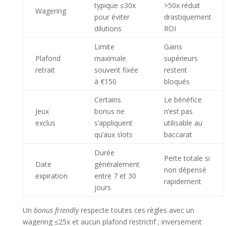
typique ≤30x
>50x réduit
Wagering
pour éviter
drastiquement
dilutions
ROI
Limite
Gains
Plafond
maximale
supérieurs
retrait
souvent fixée
restent
à €150
bloqués
Certains
Le bénéfice
Jeux
bonus ne
n’est pas
exclus
s’appliquent
utilisable au
qu’aux slots
baccarat
Durée
Perte totale si
Date
généralement
non dépensé
expiration
entre 7 et 30
rapidement
jours
Un
bonus friendly
respecte toutes ces règles avec un
wagering ≤25x et aucun plafond restrictif ; inversement