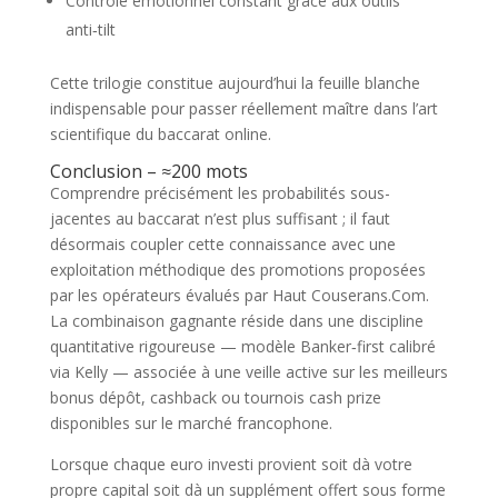
Contrôle émotionnel constant grâce aux outils
anti‑tilt
Cette trilogie constitue aujourd’hui la feuille blanche
indispensable pour passer réellement maître dans l’art
scientifique du baccarat online.
Conclusion – ≈200 mots
Comprendre précisément les probabilités sous-
jacentes au baccarat n’est plus suffisant ; il faut
désormais coupler cette connaissance avec une
exploitation méthodique des promotions proposées
par les opérateurs évalués par Haut Couserans.Com.
La combinaison gagnante réside dans une discipline
quantitative rigoureuse — modèle Banker‐first calibré
via Kelly — associée à une veille active sur les meilleurs
bonus dépôt, cashback ou tournois cash prize
disponibles sur le marché francophone.
Lorsque chaque euro investi provient soit dà votre
propre capital soit dà un supplément offert sous forme