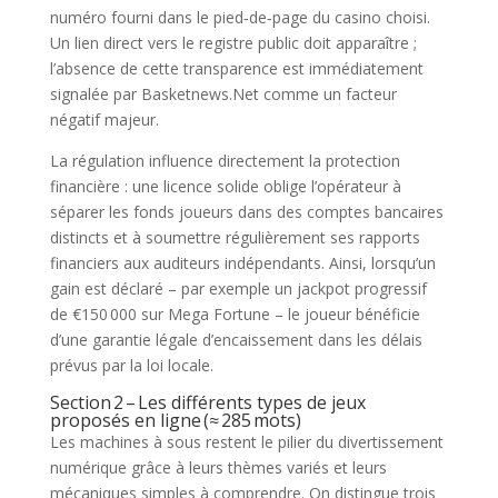
numéro fourni dans le pied‑de‑page du casino choisi.
Un lien direct vers le registre public doit apparaître ;
l’absence de cette transparence est immédiatement
signalée par Basketnews.Net comme un facteur
négatif majeur.
La régulation influence directement la protection
financière : une licence solide oblige l’opérateur à
séparer les fonds joueurs dans des comptes bancaires
distincts et à soumettre régulièrement ses rapports
financiers aux auditeurs indépendants. Ainsi, lorsqu’un
gain est déclaré – par exemple un jackpot progressif
de €150 000 sur Mega Fortune – le joueur bénéficie
d’une garantie légale d’encaissement dans les délais
prévus par la loi locale.
Section 2 – Les différents types de jeux
proposés en ligne (≈ 285 mots)
Les machines à sous restent le pilier du divertissement
numérique grâce à leurs thèmes variés et leurs
mécaniques simples à comprendre. On distingue trois