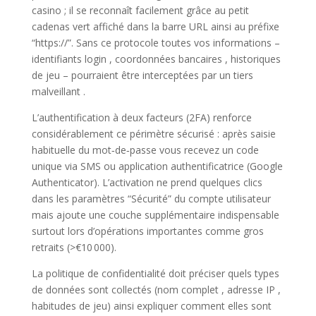
casino ; il se reconnaît facilement grâce au petit
cadenas vert affiché dans la barre URL ainsi au préfixe
“https://”. Sans ce protocole toutes vos informations –
identifiants login , coordonnées bancaires , historiques
de jeu – pourraient être interceptées par un tiers
malveillant .
L’authentification à deux facteurs (2FA) renforce
considérablement ce périmètre sécurisé : après saisie
habituelle du mot‑de‑passe vous recevez un code
unique via SMS ou application authentificatrice (Google
Authenticator). L’activation ne prend quelques clics
dans les paramètres “Sécurité” du compte utilisateur
mais ajoute une couche supplémentaire indispensable
surtout lors d’opérations importantes comme gros
retraits (>€10 000).
La politique de confidentialité doit préciser quels types
de données sont collectés (nom complet , adresse IP ,
habitudes de jeu) ainsi expliquer comment elles sont