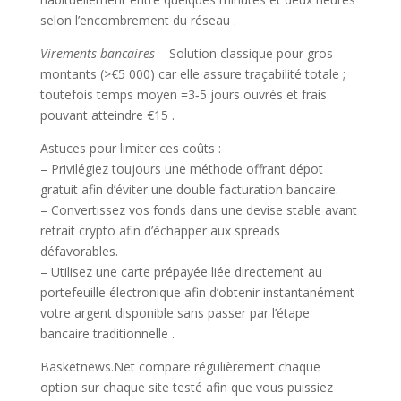
selon l’encombrement du réseau .
Virements bancaires
– Solution classique pour gros
montants (>€5 000) car elle assure traçabilité totale ;
toutefois temps moyen =3‑5 jours ouvrés et frais
pouvant atteindre €15 .
Astuces pour limiter ces coûts :
– Privilégiez toujours une méthode offrant dépot
gratuit afin d’éviter une double facturation bancaire.
– Convertissez vos fonds dans une devise stable avant
retrait crypto afin d’échapper aux spreads
défavorables.
– Utilisez une carte prépayée liée directement au
portefeuille électronique afin d’obtenir instantanément
votre argent disponible sans passer par l’étape
bancaire traditionnelle .
Basketnews.Net compare régulièrement chaque
option sur chaque site testé afin que vous puissiez