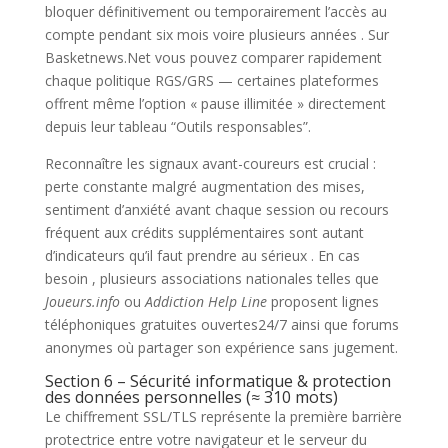
bloquer définitivement ou temporairement l’accès au
compte pendant six mois voire plusieurs années . Sur
Basketnews.Net vous pouvez comparer rapidement
chaque politique RGS/GRS — certaines plateformes
offrent même l’option « pause illimitée » directement
depuis leur tableau “Outils responsables”.
Reconnaître les signaux avant-coureurs est crucial :
perte constante malgré augmentation des mises,
sentiment d’anxiété avant chaque session ou recours
fréquent aux crédits supplémentaires sont autant
d’indicateurs qu’il faut prendre au sérieux . En cas
besoin , plusieurs associations nationales telles que
Joueurs.info
ou
Addiction Help Line
proposent lignes
téléphoniques gratuites ouvertes24/7 ainsi que forums
anonymes où partager son expérience sans jugement.
Section 6 – Sécurité informatique & protection
des données personnelles (≈ 310 mots)
Le chiffrement SSL/TLS représente la première barrière
protectrice entre votre navigateur et le serveur du