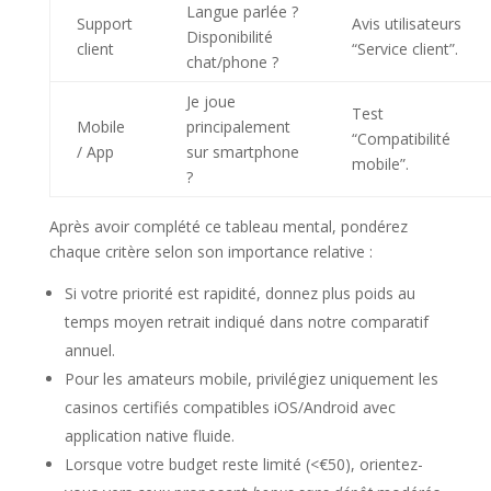
Langue parlée ?
Support
Avis utilisateurs
Disponibilité
client
“Service client”.
chat/phone ?
Je joue
Test
Mobile
principalement
“Compatibilité
/ App
sur smartphone
mobile”.
?
Après avoir complété ce tableau mental, pondérez
chaque critère selon son importance relative :
Si votre priorité est rapidité, donnez plus poids au
temps moyen retrait indiqué dans notre comparatif
annuel.
Pour les amateurs mobile, privilégiez uniquement les
casinos certifiés compatibles iOS/Android avec
application native fluide.
Lorsque votre budget reste limité (<€50), orientez-