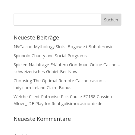
Neueste Beiträge
NVCasino Mythology Slots: Bogowie i Bohaterowie
Spinpolo Charity and Social Programs
Spielen Nachfrage Erläutern Goodman Online Casino –
schweizerisches Gebiet Bet Now
Choosing The Optimal Remote Casino casinos-
lady.com Ireland Claim Bonus
Welche Client Patronise Pick Cause FC188 Cassino
Allow _ DE Play for Real golisimocasino-de.de
Neueste Kommentare