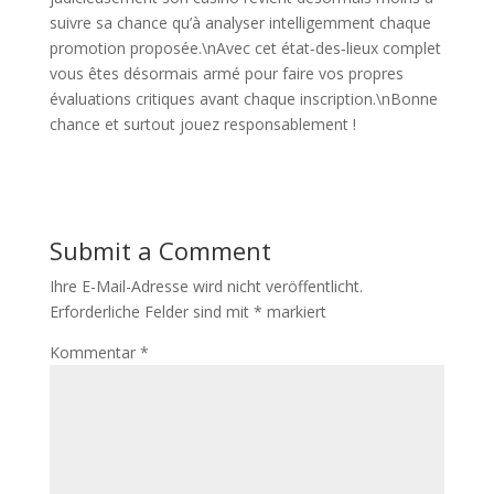
suivre sa chance qu’à analyser intelligemment chaque
promotion proposée.\nAvec cet état‐des‐lieux complet
vous êtes désormais armé pour faire vos propres
évaluations critiques avant chaque inscription.\nBonne
chance et surtout jouez responsablement !
Submit a Comment
Ihre E-Mail-Adresse wird nicht veröffentlicht.
Erforderliche Felder sind mit
*
markiert
Kommentar
*