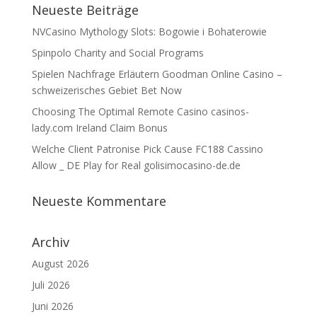
Neueste Beiträge
NVCasino Mythology Slots: Bogowie i Bohaterowie
Spinpolo Charity and Social Programs
Spielen Nachfrage Erläutern Goodman Online Casino –
schweizerisches Gebiet Bet Now
Choosing The Optimal Remote Casino casinos-
lady.com Ireland Claim Bonus
Welche Client Patronise Pick Cause FC188 Cassino
Allow _ DE Play for Real golisimocasino-de.de
Neueste Kommentare
Archiv
August 2026
Juli 2026
Juni 2026