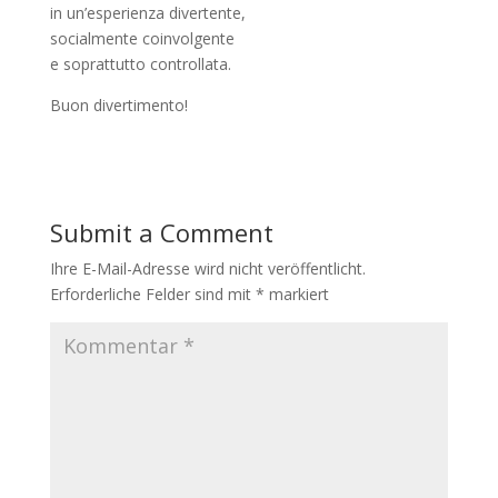
in un’esperienza divertente,
socialmente coinvolgente
e soprattutto controllata.
Buon divertimento!
Submit a Comment
Ihre E-Mail-Adresse wird nicht veröffentlicht.
Erforderliche Felder sind mit
*
markiert