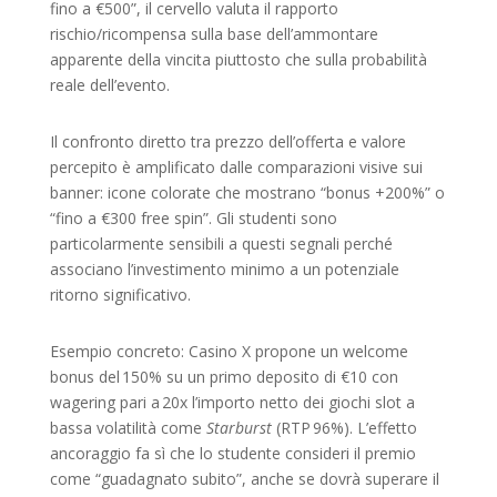
fino a €500”, il cervello valuta il rapporto
rischio/ricompensa sulla base dell’ammontare
apparente della vincita piuttosto che sulla probabilità
reale dell’evento.
Il confronto diretto tra prezzo dell’offerta e valore
percepito è amplificato dalle comparazioni visive sui
banner: icone colorate che mostrano “bonus +200%” o
“fino a €300 free spin”. Gli studenti sono
particolarmente sensibili a questi segnali perché
associano l’investimento minimo a un potenziale
ritorno significativo.
Esempio concreto: Casino X propone un welcome
bonus del 150% su un primo deposito di €10 con
wagering pari a 20x l’importo netto dei giochi slot a
bassa volatilità come
Starburst
(RTP 96%). L’effetto
ancoraggio fa sì che lo studente consideri il premio
come “guadagnato subito”, anche se dovrà superare il