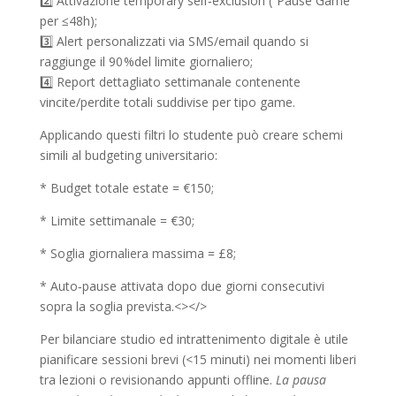
2️⃣ Attivazione temporary self‑exclusion (“Pause Game”
per ≤48h);
3️⃣ Alert personalizzati via SMS/email quando si
raggiunge il ‎90 %‎del limite giornaliero;
4️⃣ Report dettagliato settimanale contenente
vincite/perdite totali suddivise per tipo game.
Applicando questi filtri lo studente può creare schemi
simili al budgeting universitario:
* Budget totale estate = €150;
* Limite settimanale = €30;
* Soglia giornaliera massima = £8;
* Auto‐pause attivata dopo due giorni consecutivi
sopra la soglia prevista.<></>
Per bilanciare studio ed intrattenimento digitale è utile
pianificare sessioni brevi (<15 minuti) nei momenti liberi
tra lezioni o revisionando appunti offline.
La pausa