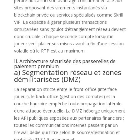
perdre au casino son avantage concurrentiel face aux
sites proposant des virements instantanés via
blockchain privée ou services spécialisés comme Skrill
VIP. La capacité à gérer plusieurs transactions
simultanées sans goulot d’étranglement réseau devient
donc cruciale : chaque seconde compte lorsqu’un
joueur veut placer ses mises avant la fin d’une session
volatile où le RTP est au maximum.
II. Architecture sécurisée des passerelles de
paiement premium
a) Segmentation réseau et zones
démilitarisées (DMZ)
La séparation stricte entre le front‑office (interface
joueur), le back‑office (gestion des comptes) et la
couche bancaire empêche toute propagation latérale
d’une attaque éventuelle. La DMZ héberge uniquement
les API publiques exposées aux partenaires financiers ;
toutes les communications internes passent par un
firewall dédié qui filtre selon IP source/destination et
protocole TLS 1​.3 uniquement.