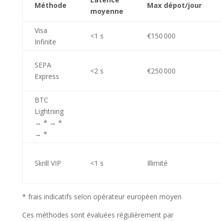
Méthode
Max dépot/jour
moyenne
Visa
<1 s
€150 000
Infinite
SEPA
<2 s
€250 000
Express
BTC
Lightning
→ * → *
→ *
Skrill VIP
<1 s
Illimité
* frais indicatifs selon opérateur européen moyen
Ces méthodes sont évaluées régulièrement par