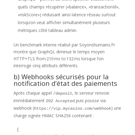
quels champs récupérer («​balance», «​transactionId»,
«​riskScore») réduisant ainsi latence réseau surtout
lorsqu’on veut afficher simultanément plusieurs
métriques côté tableau admin.
Un benchmark interne réalisé par Soyonshumains.Fr
montre que GraphQL diminue le temps moyen
HTTP+TLS from 210 ms to 132 ms lorsque l’on
interroge cinq attributs différents.
b) Webhooks sécurisés pour la
notification d’état des paiements
Après chaque appel
, le serveur renvoie
/deposit
immédiatement
puis pousse via
202 Accepted
webhook (
) une
https://vip.mycasino.com/webhook
charge signée HMAC SHA256 contenant :
{
