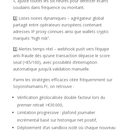
», ajusté toutes les six heures pour détecter écarts
soudains dans fréquence ou montant.
2️⃣ Listes noires dynamiques – agrégateur global
partagé entre opérateurs européens contenant
adresses IP proxy connues ainsi que wallets crypto
marqués “high risk”.
3️⃣ Alertes temps réel – webhook push vers l’équipe
anti-fraude dès qu’une transaction dépasse le score
seuil (>85/100), avec possibilité d’interruption
automatique jusqu’à validation manuelle.
Parmi les stratégies efficaces citée fréquemment sur
Soyonshumains.Fr, on retrouve :
Vérification géolocalisée double facteur lors du
premier retrait >€30 000,
Limitation progressive : plafond journalier
incrémental basé sur historique net positif,
Déploiement d’un sandbox isolé où chaque nouveau