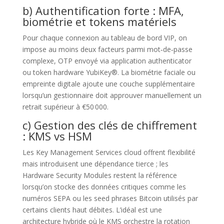
b) Authentification forte : MFA,
biométrie et tokens matériels
Pour chaque connexion au tableau de bord VIP, on
impose au moins deux facteurs parmi mot‑de‑passe
complexe, OTP envoyé via application authenticator
ou token hardware YubiKey®. La biométrie faciale ou
empreinte digitale ajoute une couche supplémentaire
lorsqu’un gestionnaire doit approuver manuellement un
retrait supérieur à €50 000.
c) Gestion des clés de chiffrement
: KMS vs HSM
Les Key Management Services cloud offrent flexibilité
mais introduisent une dépendance tierce ; les
Hardware Security Modules restent la référence
lorsqu’on stocke des données critiques comme les
numéros SEPA ou les seed phrases Bitcoin utilisés par
certains clients haut débites. L’idéal est une
architecture hybride où le KMS orchestre la rotation