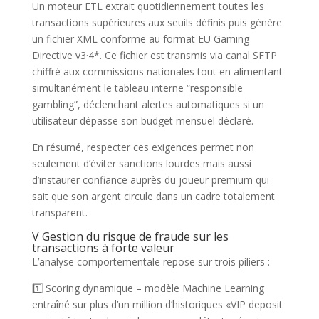
Un moteur ETL extrait quotidiennement toutes les
transactions supérieures aux seuils définis puis génère
un fichier XML conforme au format EU Gaming
Directive v3·4*. Ce fichier est transmis via canal SFTP
chiffré aux commissions nationales tout en alimentant
simultanément le tableau interne “responsible
gambling”, déclenchant alertes automatiques si un
utilisateur dépasse son budget mensuel déclaré.
En résumé, respecter ces exigences permet non
seulement d’éviter sanctions lourdes mais aussi
d’instaurer confiance auprès du joueur premium qui
sait que son argent circule dans un cadre totalement
transparent.
V Gestion du risque de fraude sur les
transactions à forte valeur
L’analyse comportementale repose sur trois piliers :
1️⃣ Scoring dynamique – modèle Machine Learning
entraîné sur plus d’un million d’historiques «​VIP deposit​