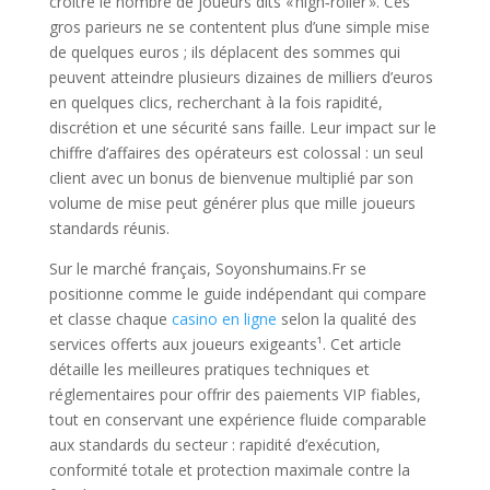
croître le nombre de joueurs dits « high‑roller ». Ces
gros parieurs ne se contentent plus d’une simple mise
de quelques euros ; ils déplacent des sommes qui
peuvent atteindre plusieurs dizaines de milliers d’euros
en quelques clics, recherchant à la fois rapidité,
discrétion et une sécurité sans faille. Leur impact sur le
chiffre d’affaires des opérateurs est colossal : un seul
client avec un bonus de bienvenue multiplié par son
volume de mise peut générer plus que mille joueurs
standards réunis.
Sur le marché français, Soyonshumains.Fr se
positionne comme le guide indépendant qui compare
et classe chaque
casino en ligne
selon la qualité des
services offerts aux joueurs exigeants¹. Cet article
détaille les meilleures pratiques techniques et
réglementaires pour offrir des paiements VIP fiables,
tout en conservant une expérience fluide comparable
aux standards du secteur : rapidité d’exécution,
conformité totale et protection maximale contre la