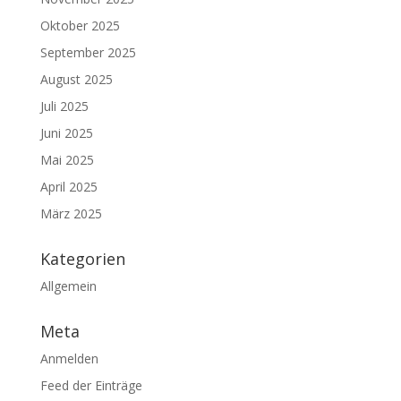
Oktober 2025
September 2025
August 2025
Juli 2025
Juni 2025
Mai 2025
April 2025
März 2025
Kategorien
Allgemein
Meta
Anmelden
Feed der Einträge