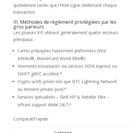
quotidienne tandis que l’HSM signe réellement chaque
transaction.
III. Méthodes de règlement privilégiées par les
gros parieurs
Les joueurs VIP utilisent généralement quatre vecteurs
principaux :
Cartes prépayées hautement plafonnées (Visa
Infinite®, Mastercard World Elite®).
Virements instantanés via services SEPA express ou
SWIFT gRPC accéléré.*
Crypto‑actifs privés tels que BTC Lightning Network
ou Monero private pool.*
Services spécialisés – Skrill VIP & Neteller Elite –
offrant support dédié 24/7.*
Comparatif rapide
Latence