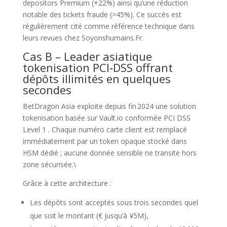
depositors Premium (+22%) ainsi qu’une réduction
notable des tickets fraude (>45%). Ce succès est
régulièrement cité comme référence technique dans
leurs revues chez Soyonshumains.Fr.
Cas B – Leader asiatique
tokenisation PCI‑DSS offrant
dépôts illimités en quelques
secondes
BetDragon Asia exploite depuis fin 2024 une solution
tokenisation basée sur Vault.io conformée PCI DSS
Level 1 . Chaque numéro carte client est remplacé
immédiatement par un token opaque stocké dans
HSM dédié ; aucune donnée sensible ne transite hors
zone sécurisée.\
Grâce à cette architecture :
Les dépôts sont acceptés sous trois secondes quel
que soit le montant (€ jusqu’à ¥5M),