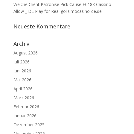
Welche Client Patronise Pick Cause FC188 Cassino
Allow _ DE Play for Real golisimocasino-de.de
Neueste Kommentare
Archiv
August 2026
Juli 2026
Juni 2026
Mai 2026
April 2026
März 2026
Februar 2026
Januar 2026
Dezember 2025
November 2025