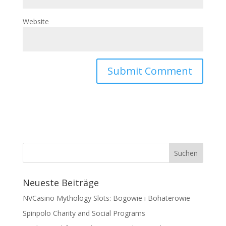
Website
Neueste Beiträge
NVCasino Mythology Slots: Bogowie i Bohaterowie
Spinpolo Charity and Social Programs