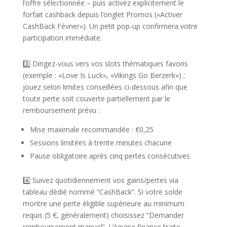
l’offre sélectionnée – puis activez explicitement le
forfait cash­back depuis l’onglet Promos («Activer
CashBack Février»). Un petit pop‑up confirmera votre
participation immédiate.
3️⃣ Dirigez-vous vers vos slots thématiques favoris
(exemple : «Love Is Luck», «Vikings Go Berzerk») ;
jouez selon limites conseillées ci-dessous afin que
toute perte soit couverte partiellement par le
remboursement prévu :
Mise maximale recommandée : €0,25
Sessions limitées à trente minutes chacune
Pause obligatoire après cinq pertes consécutives
4️⃣ Suivez quotidiennement vos gains/pertes via
tableau dédié nommé “CashBack”. Si votre solde
montre une perte éligible supérieure au minimum
requis (5 €, généralement) choisissez “Demander
remboursement manuel”. L’équipe finance traite