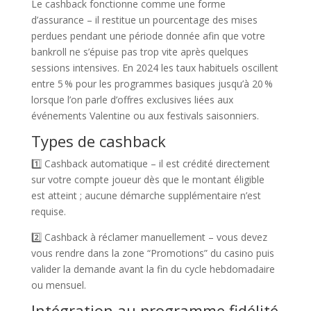
Le cashback fonctionne comme une forme
d’assurance – il restitue un pourcentage des mises
perdues pendant une période donnée afin que votre
bankroll ne s’épuise pas trop vite après quelques
sessions intensives. En 2024 les taux habituels oscillent
entre 5 % pour les programmes basiques jusqu’à 20 %
lorsque l’on parle d’offres exclusives liées aux
événements Valentine ou aux festivals saisonniers.
Types de cashback
1️⃣ Cashback automatique – il est crédité directement
sur votre compte joueur dès que le montant éligible
est atteint ; aucune démarche supplémentaire n’est
requise.
2️⃣ Cashback à réclamer manuellement – vous devez
vous rendre dans la zone “Promotions” du casino puis
valider la demande avant la fin du cycle hebdomadaire
ou mensuel.
Intégration au programme fidélité