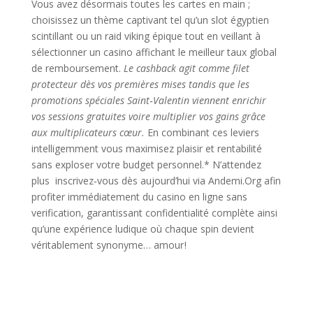
Vous avez désormais toutes les cartes en main ;
choisissez un thème captivant tel qu’un slot égyptien
scintillant ou un raid viking épique tout en veillant à
sélectionner un casino affichant le meilleur taux global
de remboursement.
Le cashback agit comme filet
protecteur dès vos premières mises tandis que les
promotions spéciales Saint‑Valentin viennent enrichir
vos sessions gratuites voire multiplier vos gains grâce
aux multiplicateurs cœur.
En combinant ces leviers
intelligemment vous maximisez plaisir et rentabilité
sans exploser votre budget personnel.* N’attendez
plus inscrivez‑vous dès aujourd’hui via Andemi.Org afin
profiter immédiatement du casino en ligne sans
verification, garantissant confidentialité complète ainsi
qu’une expérience ludique où chaque spin devient
véritablement synonyme… amour !