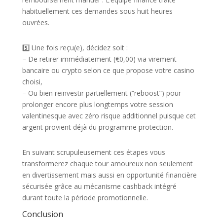
habituellement ces demandes sous huit heures
ouvrées.
5️⃣ Une fois reçu(e), décidez soit :
– De retirer immédiatement (€0,
00
) via virement
bancaire ou crypto selon ce que propose votre casino
choisi,
– Ou bien reinvestir partiellement (“reboost”) pour
prolonger encore plus longtemps votre session
valentinesque avec zéro risque additionnel puisque cet
argent provient déjà du programme protection.
En suivant scrupuleusement ces étapes vous
transformerez chaque tour amoureux non seulement
en divertissement mais aussi en opportunité financière
sécurisée grâce au mécanisme cash­back intégré
durant toute la période promotionnelle.
Conclusion