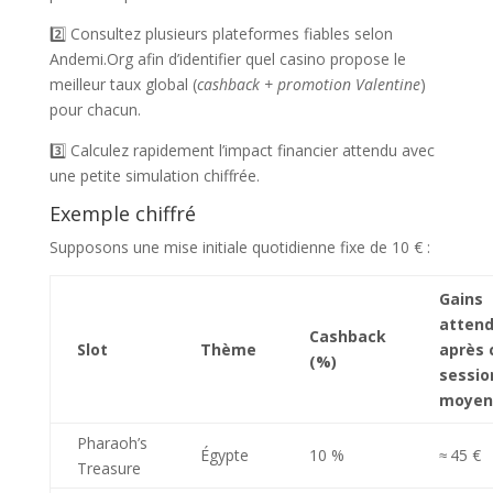
2️⃣ Consultez plusieurs plateformes fiables selon
Andemi.Org afin d’identifier quel casino propose le
meilleur taux global (
cashback + promotion Valentine
)
pour chacun.
3️⃣ Calculez rapidement l’impact financier attendu avec
une petite simulation chiffrée.
Exemple chiffré
Supposons une mise initiale quotidienne fixe de 10 € :
Gains
atten
Cashback
Slot
Thème
après 
(%)
sessio
moyen
Pharaoh’s
Égypte
10 %
≈ 45 €
Treasure