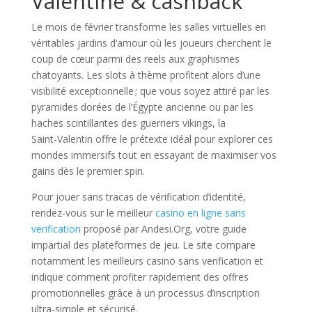
Valentine & cashback
Le mois de février transforme les salles virtuelles en
véritables jardins d’amour où les joueurs cherchent le
coup de cœur parmi des reels aux graphismes
chatoyants. Les slots à thème profitent alors d’une
visibilité exceptionnelle ; que vous soyez attiré par les
pyramides dorées de l’Égypte ancienne ou par les
haches scintillantes des guerriers vikings, la
Saint‑Valentin offre le prétexte idéal pour explorer ces
mondes immersifs tout en essayant de maximiser vos
gains dès le premier spin.
Pour jouer sans tracas de vérification d’identité,
rendez‑vous sur le meilleur
casino en ligne sans
verification
proposé par Andesi.Org, votre guide
impartial des plateformes de jeu. Le site compare
notamment les meilleurs casino sans verification et
indique comment profiter rapidement des offres
promotionnelles grâce à un processus d’inscription
ultra‑simple et sécurisé.