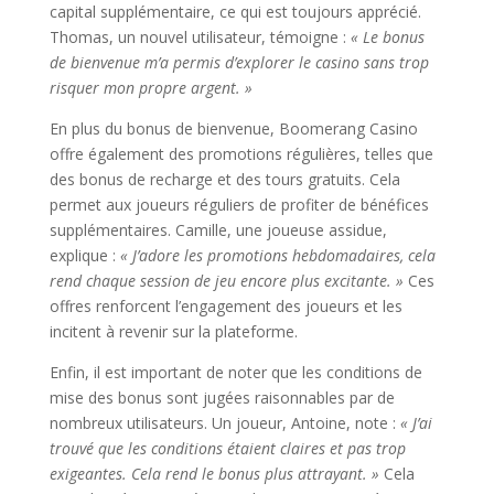
capital supplémentaire, ce qui est toujours apprécié.
Thomas, un nouvel utilisateur, témoigne :
« Le bonus
de bienvenue m’a permis d’explorer le casino sans trop
risquer mon propre argent. »
En plus du bonus de bienvenue, Boomerang Casino
offre également des promotions régulières, telles que
des bonus de recharge et des tours gratuits. Cela
permet aux joueurs réguliers de profiter de bénéfices
supplémentaires. Camille, une joueuse assidue,
explique :
« J’adore les promotions hebdomadaires, cela
rend chaque session de jeu encore plus excitante. »
Ces
offres renforcent l’engagement des joueurs et les
incitent à revenir sur la plateforme.
Enfin, il est important de noter que les conditions de
mise des bonus sont jugées raisonnables par de
nombreux utilisateurs. Un joueur, Antoine, note :
« J’ai
trouvé que les conditions étaient claires et pas trop
exigeantes. Cela rend le bonus plus attrayant. »
Cela