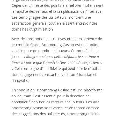
Cependant, il reste des points à améliorer, notamment
la rapidité des retraits et la simplification de l’interface.
Les témoignages des utilisateurs montrent une
satisfaction générale, tout en laissant entrevoir des
domaines d’optimisation.
Avec des promotions attractives et une expérience de
jeu mobile fluide, Boomerang Casino est une option
valable pour de nombreux joueurs. Comme l’indique
Julien :
« Malgré quelques petits défauts, je continue à
jouer ici parce que j’apprécie l’ensemble de l’expérience.
»
Cela témoigne d’une fidélité qui peut être le résultat
d’un engagement constant envers l’amélioration et
l’innovation.
En conclusion, Boomerang Casino est une plateforme
solide, mais il est essentiel pour la direction de
continuer à écouter les retours des joueurs. Les avis
boomerang casino sont variés, et en tenant compte
des suggestions des utilisateurs, Boomerang Casino