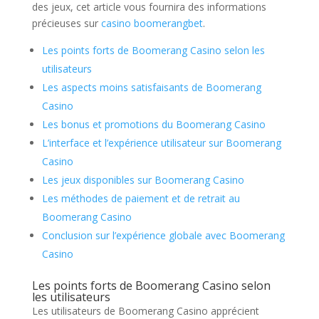
des jeux, cet article vous fournira des informations
précieuses sur
casino boomerangbet
.
Les points forts de Boomerang Casino selon les
utilisateurs
Les aspects moins satisfaisants de Boomerang
Casino
Les bonus et promotions du Boomerang Casino
L’interface et l’expérience utilisateur sur Boomerang
Casino
Les jeux disponibles sur Boomerang Casino
Les méthodes de paiement et de retrait au
Boomerang Casino
Conclusion sur l’expérience globale avec Boomerang
Casino
Les points forts de Boomerang Casino selon
les utilisateurs
Les utilisateurs de Boomerang Casino apprécient