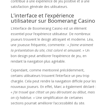
contribue à une expérience de jeu positive et à une
satisfaction générale des utilisateurs.
L’interface et l’expérience
utilisateur sur Boomerang Casino
L’interface de Boomerang Casino est un élément
essentiel pour l’expérience utilisateur. De nombreux
joueurs trouvent le design attrayant et moderne. Léa,
une joueuse fréquente, commente :
« J’aime vraiment
la présentation du site, c’est coloré et amusant. »
Un
bon design peut améliorer l’expérience de jeu, en
rendant la navigation plus agréable.
Cependant, comme mentionné précédemment,
certains utilisateurs trouvent l’interface un peu trop
chargée. Cela peut rendre la navigation difficile pour les
nouveaux joueurs. En effet, Marc a également déclaré :
« J’ai trouvé que c’était un peu déroutant au début, mais
on s’y habitue. »
Une simplification de certaines
sections pourrait améliorer l’accessibilité du site.