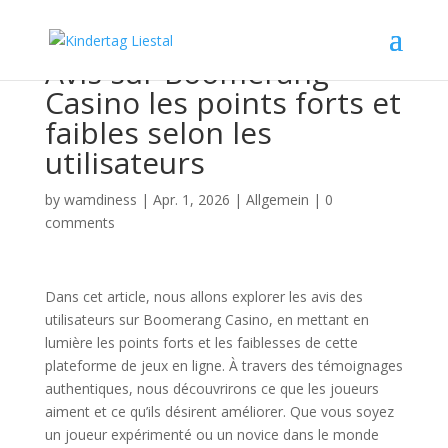
Avis sur Boomerang
Casino les points forts et
faibles selon les
utilisateurs
by
wamdiness
|
Apr. 1, 2026
|
Allgemein
|
0
comments
Dans cet article, nous allons explorer les avis des
utilisateurs sur Boomerang Casino, en mettant en
lumière les points forts et les faiblesses de cette
plateforme de jeux en ligne. À travers des témoignages
authentiques, nous découvrirons ce que les joueurs
aiment et ce qu’ils désirent améliorer. Que vous soyez
un joueur expérimenté ou un novice dans le monde