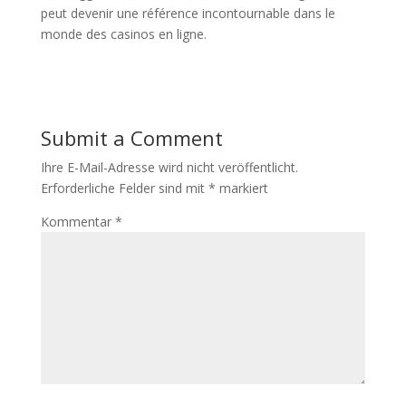
peut devenir une référence incontournable dans le
monde des casinos en ligne.
Submit a Comment
Ihre E-Mail-Adresse wird nicht veröffentlicht.
Erforderliche Felder sind mit
*
markiert
Kommentar
*