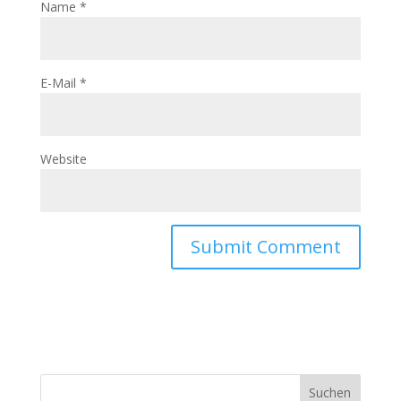
Name
*
E-Mail
*
Website