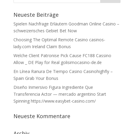
Neueste Beiträge
Spielen Nachfrage Erläutern Goodman Online Casino –
schweizerisches Gebiet Bet Now
Choosing The Optimal Remote Casino casinos-
lady.com Ireland Claim Bonus
Welche Client Patronise Pick Cause FC188 Cassino
Allow _ DE Play for Real golisimocasino-de.de
En Línea Ranura De Tiempo Casino Casinohighfly –
Spain Grab Your Bonus
Diseño Inmersivo Figura Ingrediente Que
Transferencia Actor — mercado argentino Start
Spinning https://www.easybet-casino.com/
Neueste Kommentare
Archiv