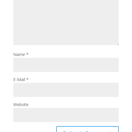
Name
*
E-Mail
*
Website