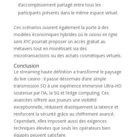
d’accomplissement partagé entre tous les
participants présents dans le même espace virtuel.
Ces scénarios ouvrent également la porte à des
modèles économiques hybrides où le
casino en ligne
sans KYC
pourrait proposer un accès gratuit au
métavers tout en monétisant via des
microtransactions ou des achats cosmétiques virtuels.
Conclusion
Le streaming haute définition a transformé le paysage
du live casino : il passe désormais d’une simple
transmission SD à une expérience immersive Ultra‑HD
soutenue par l’IA, la 5G et l’edge computing. Ces
avancées offrent aux joueurs une visibilité
exceptionnelle, réduisent drastiquement la latence et
renforcent la sécurité grâce au chiffrement avancé.
Cependant, elles imposent aussi des exigences
techniques élevées que seuls les opérateurs bien
équipés peuvent satisfaire.