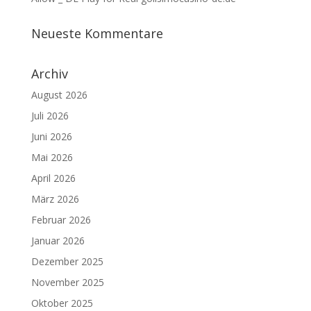
Neueste Kommentare
Archiv
August 2026
Juli 2026
Juni 2026
Mai 2026
April 2026
März 2026
Februar 2026
Januar 2026
Dezember 2025
November 2025
Oktober 2025