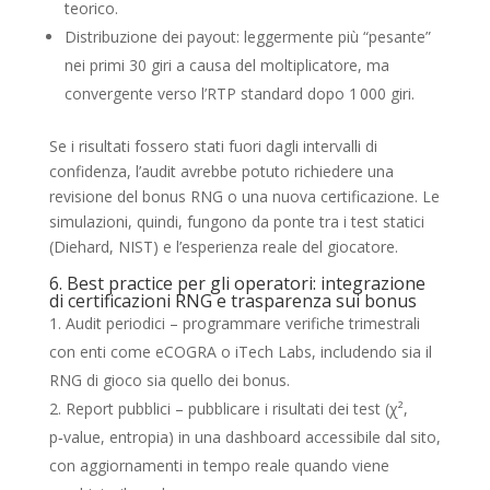
teorico.
Distribuzione dei payout: leggermente più “pesante”
nei primi 30 giri a causa del moltiplicatore, ma
convergente verso l’RTP standard dopo 1 000 giri.
Se i risultati fossero stati fuori dagli intervalli di
confidenza, l’audit avrebbe potuto richiedere una
revisione del bonus RNG o una nuova certificazione. Le
simulazioni, quindi, fungono da ponte tra i test statici
(Diehard, NIST) e l’esperienza reale del giocatore.
6. Best practice per gli operatori: integrazione
di certificazioni RNG e trasparenza sui bonus
Audit periodici – programmare verifiche trimestrali
con enti come eCOGRA o iTech Labs, includendo sia il
RNG di gioco sia quello dei bonus.
Report pubblici – pubblicare i risultati dei test (χ²,
p‑value, entropia) in una dashboard accessibile dal sito,
con aggiornamenti in tempo reale quando viene