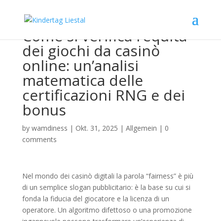
Come si verifica l’equità
dei giochi da casinò
online: un’analisi
matematica delle
certificazioni RNG e dei
bonus
by
wamdiness
|
Okt. 31, 2025
|
Allgemein
|
0
comments
Nel mondo dei casinò digitali la parola “fairness” è più
di un semplice slogan pubblicitario: è la base su cui si
fonda la fiducia del giocatore e la licenza di un
operatore. Un algoritmo difettoso o una promozione