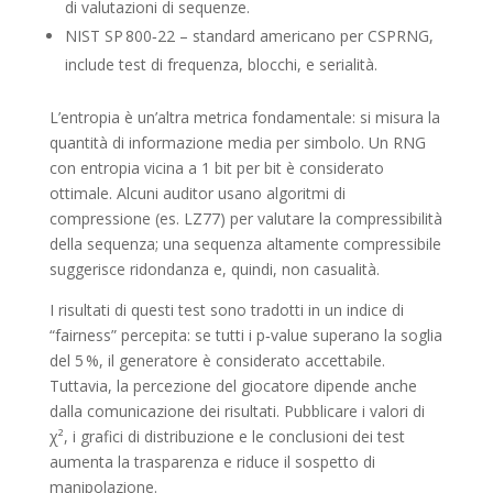
di valutazioni di sequenze.
NIST SP 800‑22 – standard americano per CSPRNG,
include test di frequenza, blocchi, e serialità.
L’entropia è un’altra metrica fondamentale: si misura la
quantità di informazione media per simbolo. Un RNG
con entropia vicina a 1 bit per bit è considerato
ottimale. Alcuni auditor usano algoritmi di
compressione (es. LZ77) per valutare la compressibilità
della sequenza; una sequenza altamente compressibile
suggerisce ridondanza e, quindi, non casualità.
I risultati di questi test sono tradotti in un indice di
“fairness” percepita: se tutti i p‑value superano la soglia
del 5 %, il generatore è considerato accettabile.
Tuttavia, la percezione del giocatore dipende anche
dalla comunicazione dei risultati. Pubblicare i valori di
χ², i grafici di distribuzione e le conclusioni dei test
aumenta la trasparenza e riduce il sospetto di
manipolazione.