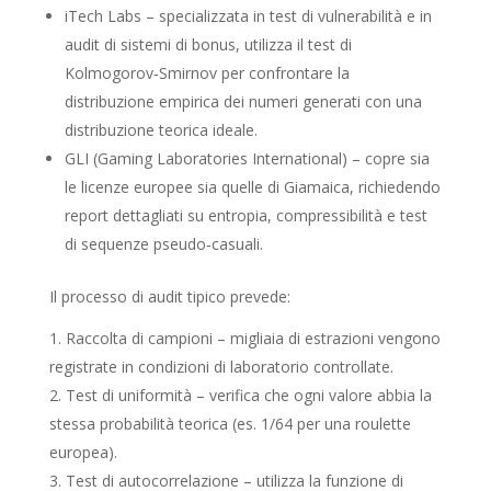
iTech Labs – specializzata in test di vulnerabilità e in
audit di sistemi di bonus, utilizza il test di
Kolmogorov‑Smirnov per confrontare la
distribuzione empirica dei numeri generati con una
distribuzione teorica ideale.
GLI (Gaming Laboratories International) – copre sia
le licenze europee sia quelle di Giamaica, richiedendo
report dettagliati su entropia, compressibilità e test
di sequenze pseudo‑casuali.
Il processo di audit tipico prevede:
Raccolta di campioni – migliaia di estrazioni vengono
registrate in condizioni di laboratorio controllate.
Test di uniformità – verifica che ogni valore abbia la
stessa probabilità teorica (es. 1/64 per una roulette
europea).
Test di autocorrelazione – utilizza la funzione di