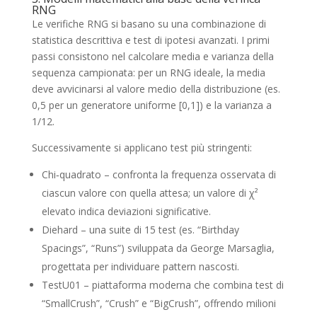
RNG
Le verifiche RNG si basano su una combinazione di
statistica descrittiva e test di ipotesi avanzati. I primi
passi consistono nel calcolare media e varianza della
sequenza campionata: per un RNG ideale, la media
deve avvicinarsi al valore medio della distribuzione (es.
0,5 per un generatore uniforme [0,1]) e la varianza a
1/12.
Successivamente si applicano test più stringenti:
Chi‑quadrato – confronta la frequenza osservata di
ciascun valore con quella attesa; un valore di χ²
elevato indica deviazioni significative.
Diehard – una suite di 15 test (es. “Birthday
Spacings”, “Runs”) sviluppata da George Marsaglia,
progettata per individuare pattern nascosti.
TestU01 – piattaforma moderna che combina test di
“SmallCrush”, “Crush” e “BigCrush”, offrendo milioni