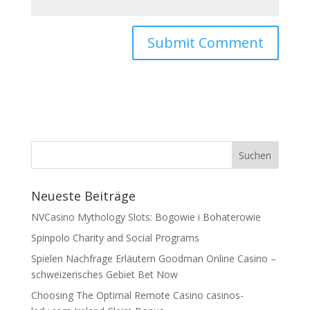
Neueste Beiträge
NVCasino Mythology Slots: Bogowie i Bohaterowie
Spinpolo Charity and Social Programs
Spielen Nachfrage Erläutern Goodman Online Casino –
schweizerisches Gebiet Bet Now
Choosing The Optimal Remote Casino casinos-