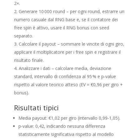
2×.
Generare 10 000 round – per ogni round, estrarre un
numero casuale dal RNG base e, se il contatore dei
free spin è attivo, usare il RNG bonus con seed
separato.
Calcolare il payout – sommare le vincite di ogni giro,
applicare il moltiplicatore per i free spin e registrare il
risultato finale.
Analizzare i dati – calcolare media, deviazione
standard, intervallo di confidenza al 95 % e p‑value
rispetto al valore teorico atteso (EV = €0,96 per giro +
bonus).
Risultati tipici
Media payout: €1,02 per giro (intervallo 0,99‑1,05).
p‑value: 0,42, indicando nessuna differenza
statisticamente significativa rispetto al modello