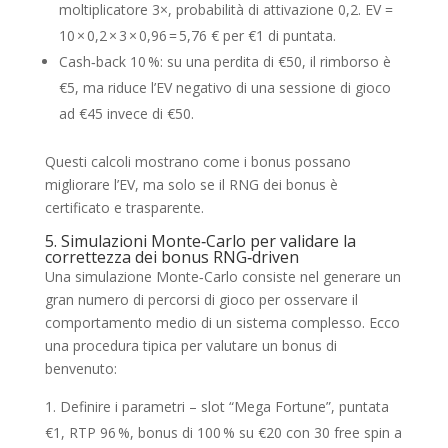
moltiplicatore 3×, probabilità di attivazione 0,2. EV =
10 × 0,2 × 3 × 0,96 = 5,76 € per €1 di puntata.
Cash‑back 10 %: su una perdita di €50, il rimborso è
€5, ma riduce l’EV negativo di una sessione di gioco
ad €45 invece di €50.
Questi calcoli mostrano come i bonus possano
migliorare l’EV, ma solo se il RNG dei bonus è
certificato e trasparente.
5. Simulazioni Monte‑Carlo per validare la
correttezza dei bonus RNG‑driven
Una simulazione Monte‑Carlo consiste nel generare un
gran numero di percorsi di gioco per osservare il
comportamento medio di un sistema complesso. Ecco
una procedura tipica per valutare un bonus di
benvenuto:
Definire i parametri – slot “Mega Fortune”, puntata
€1, RTP 96 %, bonus di 100 % su €20 con 30 free spin a