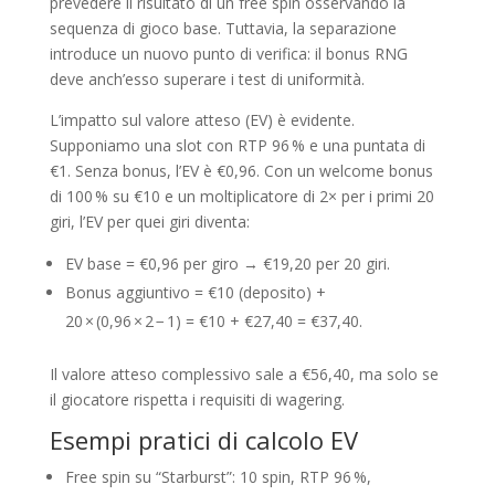
prevedere il risultato di un free spin osservando la
sequenza di gioco base. Tuttavia, la separazione
introduce un nuovo punto di verifica: il bonus RNG
deve anch’esso superare i test di uniformità.
L’impatto sul valore atteso (EV) è evidente.
Supponiamo una slot con RTP 96 % e una puntata di
€1. Senza bonus, l’EV è €0,96. Con un welcome bonus
di 100 % su €10 e un moltiplicatore di 2× per i primi 20
giri, l’EV per quei giri diventa:
EV base = €0,96 per giro → €19,20 per 20 giri.
Bonus aggiuntivo = €10 (deposito) +
20 × (0,96 × 2 − 1) = €10 + €27,40 = €37,40.
Il valore atteso complessivo sale a €56,40, ma solo se
il giocatore rispetta i requisiti di wagering.
Esempi pratici di calcolo EV
Free spin su “Starburst”: 10 spin, RTP 96 %,