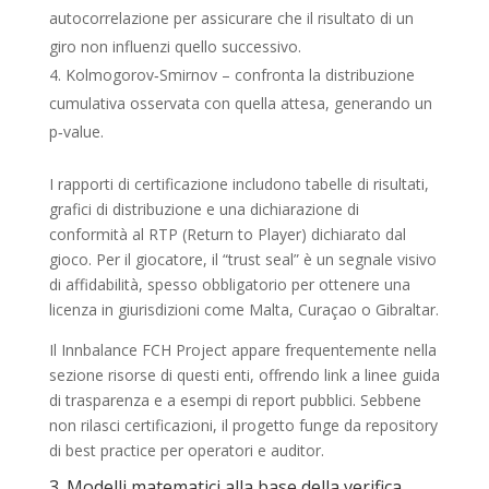
autocorrelazione per assicurare che il risultato di un
giro non influenzi quello successivo.
Kolmogorov‑Smirnov – confronta la distribuzione
cumulativa osservata con quella attesa, generando un
p‑value.
I rapporti di certificazione includono tabelle di risultati,
grafici di distribuzione e una dichiarazione di
conformità al RTP (Return to Player) dichiarato dal
gioco. Per il giocatore, il “trust seal” è un segnale visivo
di affidabilità, spesso obbligatorio per ottenere una
licenza in giurisdizioni come Malta, Curaçao o Gibraltar.
Il Innbalance FCH Project appare frequentemente nella
sezione risorse di questi enti, offrendo link a linee guida
di trasparenza e a esempi di report pubblici. Sebbene
non rilasci certificazioni, il progetto funge da repository
di best practice per operatori e auditor.
3. Modelli matematici alla base della verifica