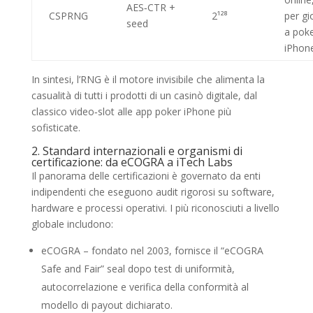
AES‑CTR +
CSPRNG
2¹²⁸
per gi
seed
a poke
iPhon
In sintesi, l’RNG è il motore invisibile che alimenta la
casualità di tutti i prodotti di un casinò digitale, dal
classico video‑slot alle app poker iPhone più
sofisticate.
2. Standard internazionali e organismi di
certificazione: da eCOGRA a iTech Labs
Il panorama delle certificazioni è governato da enti
indipendenti che eseguono audit rigorosi su software,
hardware e processi operativi. I più riconosciuti a livello
globale includono:
eCOGRA – fondato nel 2003, fornisce il “eCOGRA
Safe and Fair” seal dopo test di uniformità,
autocorrelazione e verifica della conformità al
modello di payout dichiarato.