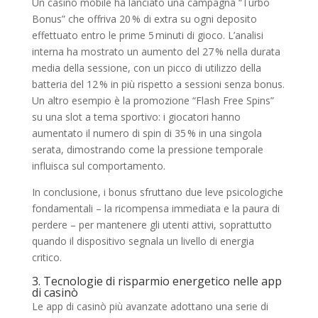
Un casinò mobile ha lanciato una campagna “Turbo
Bonus” che offriva 20 % di extra su ogni deposito
effettuato entro le prime 5 minuti di gioco. L’analisi
interna ha mostrato un aumento del 27 % nella durata
media della sessione, con un picco di utilizzo della
batteria del 12 % in più rispetto a sessioni senza bonus.
Un altro esempio è la promozione “Flash Free Spins”
su una slot a tema sportivo: i giocatori hanno
aumentato il numero di spin di 35 % in una singola
serata, dimostrando come la pressione temporale
influisca sul comportamento.
In conclusione, i bonus sfruttano due leve psicologiche
fondamentali – la ricompensa immediata e la paura di
perdere – per mantenere gli utenti attivi, soprattutto
quando il dispositivo segnala un livello di energia
critico.
3. Tecnologie di risparmio energetico nelle app
di casinò
Le app di casinò più avanzate adottano una serie di