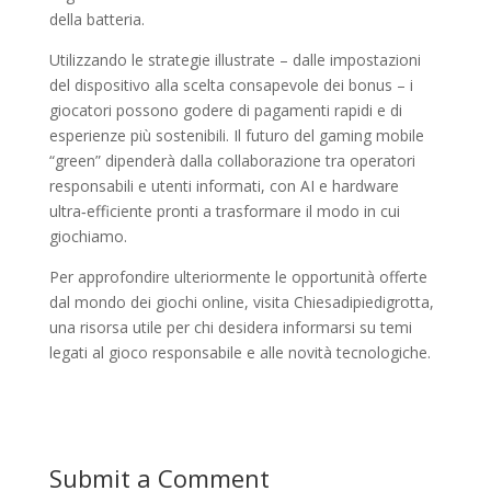
della batteria.
Utilizzando le strategie illustrate – dalle impostazioni
del dispositivo alla scelta consapevole dei bonus – i
giocatori possono godere di pagamenti rapidi e di
esperienze più sostenibili. Il futuro del gaming mobile
“green” dipenderà dalla collaborazione tra operatori
responsabili e utenti informati, con AI e hardware
ultra‑efficiente pronti a trasformare il modo in cui
giochiamo.
Per approfondire ulteriormente le opportunità offerte
dal mondo dei giochi online, visita Chiesadipiedigrotta,
una risorsa utile per chi desidera informarsi su temi
legati al gioco responsabile e alle novità tecnologiche.
Submit a Comment