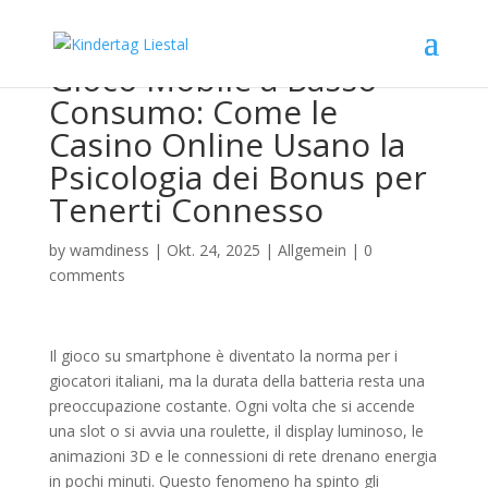
Gioco Mobile a Basso
Consumo: Come le
Casino Online Usano la
Psicologia dei Bonus per
Tenerti Connesso
by
wamdiness
|
Okt. 24, 2025
|
Allgemein
|
0
comments
Il gioco su smartphone è diventato la norma per i
giocatori italiani, ma la durata della batteria resta una
preoccupazione costante. Ogni volta che si accende
una slot o si avvia una roulette, il display luminoso, le
animazioni 3D e le connessioni di rete drenano energia
in pochi minuti. Questo fenomeno ha spinto gli