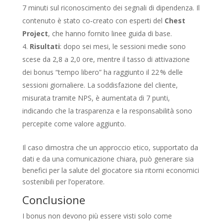
7 minuti sul riconoscimento dei segnali di dipendenza. Il
contenuto è stato co‑creato con esperti del
Chest
Project
, che hanno fornito linee guida di base.
Risultati
: dopo sei mesi, le sessioni medie sono
scese da 2,8 a 2,0 ore, mentre il tasso di attivazione
dei bonus “tempo libero” ha raggiunto il 22 % delle
sessioni giornaliere. La soddisfazione del cliente,
misurata tramite NPS, è aumentata di 7 punti,
indicando che la trasparenza e la responsabilità sono
percepite come valore aggiunto.
Il caso dimostra che un approccio etico, supportato da
dati e da una comunicazione chiara, può generare sia
benefici per la salute del giocatore sia ritorni economici
sostenibili per l’operatore.
Conclusione
I bonus non devono più essere visti solo come