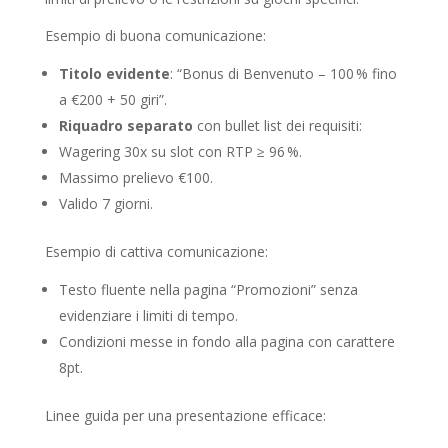
Esempio di buona comunicazione:
Titolo evidente
: “Bonus di Benvenuto – 100 % fino
a €200 + 50 giri”.
Riquadro separato
con bullet list dei requisiti:
Wagering 30x su slot con RTP ≥ 96 %.
Massimo prelievo €100.
Valido 7 giorni.
Esempio di cattiva comunicazione:
Testo fluente nella pagina “Promozioni” senza
evidenziare i limiti di tempo.
Condizioni messe in fondo alla pagina con carattere
8pt.
Linee guida per una presentazione efficace: