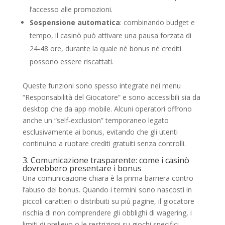
l’accesso alle promozioni.
Sospensione automatica
: combinando budget e
tempo, il casinò può attivare una pausa forzata di
24‑48 ore, durante la quale né bonus né crediti
possono essere riscattati.
Queste funzioni sono spesso integrate nei menu
“Responsabilità del Giocatore” e sono accessibili sia da
desktop che da app mobile. Alcuni operatori offrono
anche un “self‑exclusion” temporaneo legato
esclusivamente ai bonus, evitando che gli utenti
continuino a ruotare crediti gratuiti senza controlli.
3. Comunicazione trasparente: come i casinò
dovrebbero presentare i bonus
Una comunicazione chiara è la prima barriera contro
l’abuso dei bonus. Quando i termini sono nascosti in
piccoli caratteri o distribuiti su più pagine, il giocatore
rischia di non comprendere gli obblighi di wagering, i
limiti di prelievo o le restrizioni su giochi specifici.