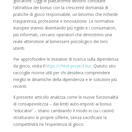
giocatore. Oggi le piattaforme devono conciliare
l’attrattiva dei bonus con la crescente domanda di
pratiche di gioco responsabile, un binomio che richiede
trasparenza, protezione e innovazione. Le normative
europee stanno diventando più rigide e i consumatori,
più informati, cercano operatori che dimostrino una
reale attenzione al benessere psicologico dei loro
utenti.
Per approfondire le iniziative di ricerca sulla dipendenza
da gioco, visita il
https://chest-project.eu/
. Questo sito
raccoglie risorse utili per chi desidera comprendere
meglio le dinamiche della dipendenza e le soluzioni più
recenti.
Il presente articolo analizza come le nuove funzionalità
di consapevolezza – dai limiti auto‑imposti ai bonus
“educativi” – stiano cambiando il modo in cui i casinò
strutturano le proprie offerte, senza sacrificare la
competitività né l’esperienza di gioco.