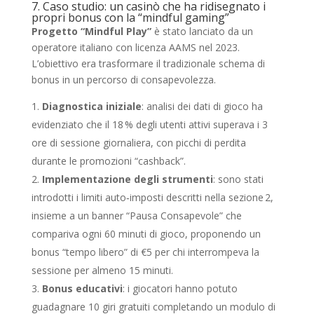
7. Caso studio: un casinò che ha ridisegnato i
propri bonus con la “mindful gaming”
Progetto “Mindful Play”
è stato lanciato da un
operatore italiano con licenza AAMS nel 2023.
L’obiettivo era trasformare il tradizionale schema di
bonus in un percorso di consapevolezza.
Diagnostica iniziale
: analisi dei dati di gioco ha
evidenziato che il 18 % degli utenti attivi superava i 3
ore di sessione giornaliera, con picchi di perdita
durante le promozioni “cashback”.
Implementazione degli strumenti
: sono stati
introdotti i limiti auto‑imposti descritti nella sezione 2,
insieme a un banner “Pausa Consapevole” che
compariva ogni 60 minuti di gioco, proponendo un
bonus “tempo libero” di €5 per chi interrompeva la
sessione per almeno 15 minuti.
Bonus educativi
: i giocatori hanno potuto
guadagnare 10 giri gratuiti completando un modulo di