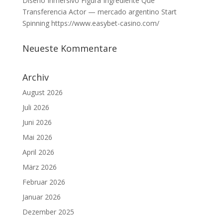
Diseño Inmersivo Figura Ingrediente Que
Transferencia Actor — mercado argentino Start
Spinning https://www.easybet-casino.com/
Neueste Kommentare
Archiv
August 2026
Juli 2026
Juni 2026
Mai 2026
April 2026
März 2026
Februar 2026
Januar 2026
Dezember 2025