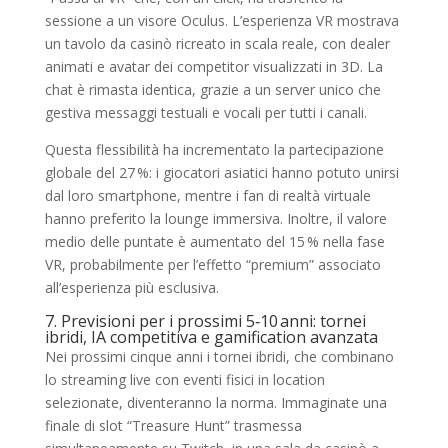
sessione a un visore Oculus. L’esperienza VR mostrava
un tavolo da casinò ricreato in scala reale, con dealer
animati e avatar dei competitor visualizzati in 3D. La
chat è rimasta identica, grazie a un server unico che
gestiva messaggi testuali e vocali per tutti i canali.
Questa flessibilità ha incrementato la partecipazione
globale del 27 %: i giocatori asiatici hanno potuto unirsi
dal loro smartphone, mentre i fan di realtà virtuale
hanno preferito la lounge immersiva. Inoltre, il valore
medio delle puntate è aumentato del 15 % nella fase
VR, probabilmente per l’effetto “premium” associato
all’esperienza più esclusiva.
7. Previsioni per i prossimi 5‑10 anni: tornei
ibridi, IA competitiva e gamification avanzata
Nei prossimi cinque anni i tornei ibridi, che combinano
lo streaming live con eventi fisici in location
selezionate, diventeranno la norma. Immaginate una
finale di slot “Treasure Hunt” trasmessa