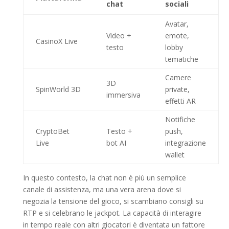
chat
sociali
Avatar,
Video +
emote,
CasinoX Live
testo
lobby
tematiche
Camere
3D
SpinWorld 3D
private,
immersiva
effetti AR
Notifiche
CryptoBet
Testo +
push,
Live
bot AI
integrazione
wallet
In questo contesto, la chat non è più un semplice
canale di assistenza, ma una vera arena dove si
negozia la tensione del gioco, si scambiano consigli su
RTP e si celebrano le jackpot. La capacità di interagire
in tempo reale con altri giocatori è diventata un fattore