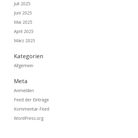
Juli 2025
Juni 2025
Mai 2025
April 2025
März 2025
Kategorien
Allgemein
Meta
Anmelden
Feed der Einträge
Kommentar-Feed
WordPress.org