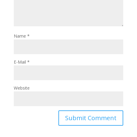
Name
*
E-Mail
*
Website