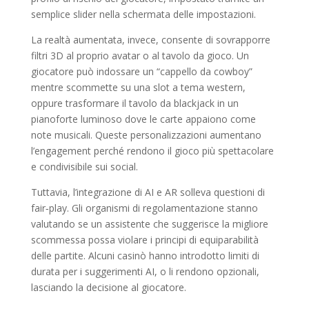
semplice slider nella schermata delle impostazioni.
La realtà aumentata, invece, consente di sovrapporre
filtri 3D al proprio avatar o al tavolo da gioco. Un
giocatore può indossare un “cappello da cowboy”
mentre scommette su una slot a tema western,
oppure trasformare il tavolo da blackjack in un
pianoforte luminoso dove le carte appaiono come
note musicali. Queste personalizzazioni aumentano
l’engagement perché rendono il gioco più spettacolare
e condivisibile sui social.
Tuttavia, l’integrazione di AI e AR solleva questioni di
fair‑play. Gli organismi di regolamentazione stanno
valutando se un assistente che suggerisce la migliore
scommessa possa violare i principi di equiparabilità
delle partite. Alcuni casinò hanno introdotto limiti di
durata per i suggerimenti AI, o li rendono opzionali,
lasciando la decisione al giocatore.