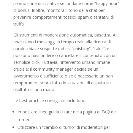
promozione di iniziative secondarie come “happy hour”
di bonus. Inoltre, monitora il tono della chat per
prevenire comportamenti tossici, spam o tentativi di
truffa.
Gli strumenti di moderazione automatica, basati su AI,
analizzano i messaggi in tempo reale alla ricerca di
parole chiave sospette (ad es. “phishing”, “rake”) e
possono nascondere o cancellare il contenuto con un
semplice click. Tuttavia, l’intervento umano rimane
cruciale: il community manager decide se un
avvertimento è sufficiente o se è necessario un ban
temporaneo, soprattutto in situazioni di disputa sul
risultato di una mano.
Le best practice consigliate includono:
Impostare linee guida chiare nella pagina di FAQ del
torneo.
Utilizzare un “cambio di turno” di moderatori per