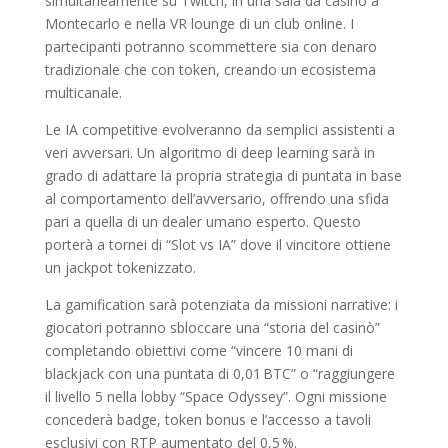
simultaneamente su Twitch, in una sala da casinò a
Montecarlo e nella VR lounge di un club online. I
partecipanti potranno scommettere sia con denaro
tradizionale che con token, creando un ecosistema
multicanale.
Le IA competitive evolveranno da semplici assistenti a
veri avversari. Un algoritmo di deep learning sarà in
grado di adattare la propria strategia di puntata in base
al comportamento dell’avversario, offrendo una sfida
pari a quella di un dealer umano esperto. Questo
porterà a tornei di “Slot vs IA” dove il vincitore ottiene
un jackpot tokenizzato.
La gamification sarà potenziata da missioni narrative: i
giocatori potranno sbloccare una “storia del casinò”
completando obiettivi come “vincere 10 mani di
blackjack con una puntata di 0,01 BTC” o “raggiungere
il livello 5 nella lobby “Space Odyssey”. Ogni missione
concederà badge, token bonus e l’accesso a tavoli
esclusivi con RTP aumentato del 0,5 %.