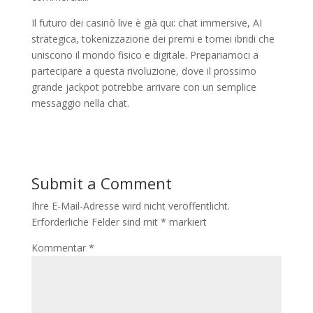
Il futuro dei casinò live è già qui: chat immersive, AI
strategica, tokenizzazione dei premi e tornei ibridi che
uniscono il mondo fisico e digitale. Prepariamoci a
partecipare a questa rivoluzione, dove il prossimo
grande jackpot potrebbe arrivare con un semplice
messaggio nella chat.
Submit a Comment
Ihre E-Mail-Adresse wird nicht veröffentlicht.
Erforderliche Felder sind mit
*
markiert
Kommentar
*