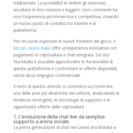
tradizionale. La possibilità di vedere gli avversari,
ascoltare le loro reazioni e leggere i loro commenti ha
reso l’esperienza più immersiva e competitiva, creando
un nuovo punto di contatto tra l’utente e la
piattaforma.
Per chi vuole esplorare le nuove frontiere del gioco, il
bitcoin casino Italia
offre un’esperienza innovativa con
pagamenti in criptovaluta e chat integrata. Sul sito
Nucisitalia è possibile approfondire le funzionalità di
queste piattaforme e confrontare le offerte disponibili,
senza alcun impegno commerciale.
Il resto di questo articolo si concentra sui tornei live,
una delle aree più dinamiche del settore, analizzando le
tendenze emergenti, le tecnologie di supporto e le
opportunità offerte dalle criptovalute.
1. L’evoluzione della chat live: da semplice
supporto a arena sociale
La prima generazione di chat nei casinò era limitata a