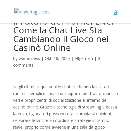
Il Futuro dei Tornei Live:
Come la Chat Live Sta
Cambiando il Gioco nei
Casinò Online
by
wamdiness
|
Okt. 18, 2025
|
Allgemein
|
0
comments
Negli ultimi cinque anni le chat live hanno lasciato il
ruolo di semplice canale di supporto per trasformarsi in
veri e propri centri di socializzazione all’interno dei
casinò online. Grazie a tecnologie di streaming a bassa
latenza, i giocatori possono ora scambiarsi opinioni,
celebrare le vincite e coordinare strategie in tempo
reale, proprio come avviene in una sala da gioco