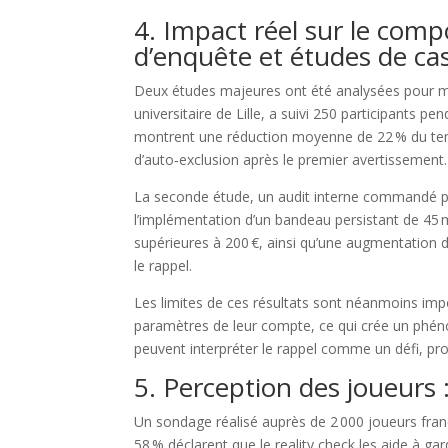
4. Impact réel sur le com
d’enquête et études de ca
Deux études majeures ont été analysées pour mesu
universitaire de Lille, a suivi 250 participants p
montrent une réduction moyenne de 22 % du te
d’auto‑exclusion après le premier avertissement.
La seconde étude, un audit interne commandé pa
l’implémentation d’un bandeau persistant de 45
supérieures à 200 €, ainsi qu’une augmentation 
le rappel.
Les limites de ces résultats sont néanmoins impo
paramètres de leur compte, ce qui crée un phénom
peuvent interpréter le rappel comme un défi, pro
5. Perception des joueurs 
Un sondage réalisé auprès de 2 000 joueurs fra
58 % déclarent que le reality check les aide à gard