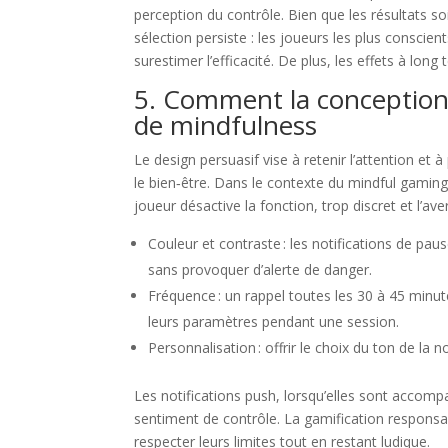
perception du contrôle. Bien que les résultats soi
sélection persiste : les joueurs les plus conscien
surestimer l’efficacité. De plus, les effets à lon
5. Comment la conception 
de mindfulness
Le design persuasif vise à retenir l’attention et à
le bien‑être. Dans le contexte du mindful gaming, 
joueur désactive la fonction, trop discret et l’a
Couleur et contraste : les notifications de pa
sans provoquer d’alerte de danger.
Fréquence : un rappel toutes les 30 à 45 minu
leurs paramètres pendant une session.
Personnalisation : offrir le choix du ton de la 
Les notifications push, lorsqu’elles sont accomp
sentiment de contrôle. La gamification respons
respecter leurs limites tout en restant ludique.