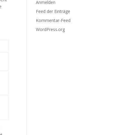
Anmelden
e
Feed der Einträge
Kommentar-Feed
WordPress.org
,
t
ut