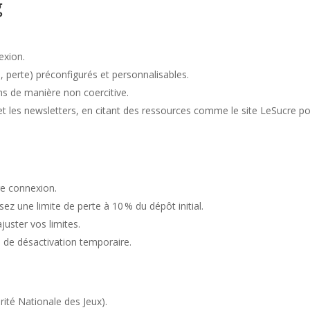
g
exion.
 perte) préconfigurés et personnalisables.
ons de manière non coercitive.
t les newsletters, en citant des ressources comme le site LeSucre p
re connexion.
sez une limite de perte à 10 % du dépôt initial.
juster vos limites.
u de désactivation temporaire.
rité Nationale des Jeux).