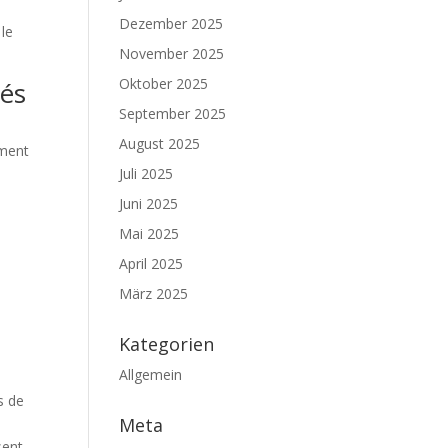
Dezember 2025
 le
November 2025
Oktober 2025
lés
September 2025
August 2025
ement
Juli 2025
Juni 2025
Mai 2025
April 2025
März 2025
,
Kategorien
Allgemein
s de
Meta
,
sent