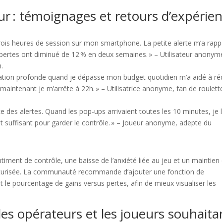
ur : témoignages et retours d’expérie
 trois heures de session sur mon smartphone. La petite alerte m’a rapp
 pertes ont diminué de 12 % en deux semaines. » – Utilisateur anonym
.
ration profonde quand je dépasse mon budget quotidien m’a aidé à ré
 maintenant je m’arrête à 22h. » – Utilisatrice anonyme, fan de roulett
ence des alertes. Quand les pop‑ups arrivaient toutes les 10 minutes, je 
st suffisant pour garder le contrôle. » – Joueur anonyme, adepte du
ment de contrôle, une baisse de l’anxiété liée au jeu et un maintien
 sécurisée. La communauté recommande d’ajouter une fonction de
nt le pourcentage de gains versus pertes, afin de mieux visualiser les
es opérateurs et les joueurs souhaita