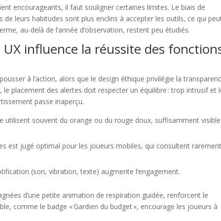
ent encourageants, il faut souligner certaines limites. Le biais de
ts de leurs habitudes sont plus enclins à accepter les outils, ce qui peu
g terme, au-delà de l’année d’observation, restent peu étudiés.
UX influence la réussite des fonction
 pousser à l’action, alors que le design éthique privilégie la transparen
le placement des alertes doit respecter un équilibre : trop intrusif et 
vertissement passe inaperçu.
use utilisent souvent du orange ou du rouge doux, suffisamment visible
tes est jugé optimal pour les joueurs mobiles, qui consultent raremen
notification (son, vibration, texte) augmente l’engagement.
agnées d’une petite animation de respiration guidée, renforcent le
able, comme le badge « Gardien du budget », encourage les joueurs à