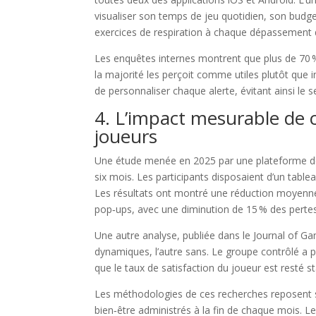
visualiser son temps de jeu quotidien, son budget
exercices de respiration à chaque dépassement d
Les enquêtes internes montrent que plus de 70 %
la majorité les perçoit comme utiles plutôt que in
de personnaliser chaque alerte, évitant ainsi le 
4. L’impact mesurable de 
joueurs
Une étude menée en 2025 par une plateforme d
six mois. Les participants disposaient d’un table
Les résultats ont montré une réduction moyenne 
pop‑ups, avec une diminution de 15 % des pertes
Une autre analyse, publiée dans le Journal of Ga
dynamiques, l’autre sans. Le groupe contrôlé a
que le taux de satisfaction du joueur est resté st
Les méthodologies de ces recherches reposent s
bien‑être administrés à la fin de chaque mois. Le