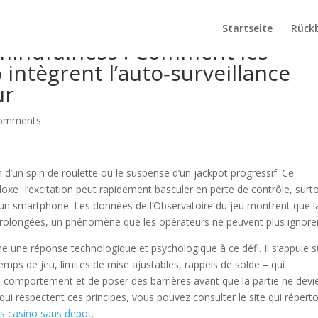
Startseite
Rückb
 mindfulness : Comment les
intègrent l’auto‑surveillance
ur
comments
 d’un spin de roulette ou le suspense d’un jackpot progressif. Ce
oxe : l’excitation peut rapidement basculer en perte de contrôle, surt
s un smartphone. Les données de l’Observatoire du jeu montrent que l
 prolongées, un phénomène que les opérateurs ne peuvent plus ignorer
 une réponse technologique et psychologique à ce défi. Il s’appuie s
 temps de jeu, limites de mise ajustables, rappels de solde – qui
n comportement et de poser des barrières avant que la partie ne dev
ui respectent ces principes, vous pouvez consulter le site qui réperto
s casino sans depot
.