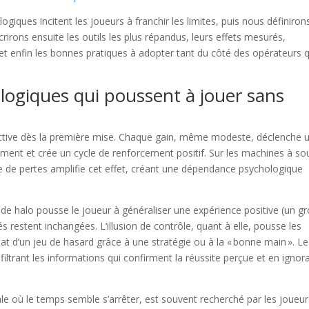
ques incitent les joueurs à franchir les limites, puis nous définirons
rirons ensuite les outils les plus répandus, leurs effets mesurés,
s et enfin les bonnes pratiques à adopter tant du côté des opérateurs 
ogiques qui poussent à jouer sans
tive dès la première mise. Chaque gain, même modeste, déclenche 
ment et crée un cycle de renforcement positif. Sur les machines à so
rie de pertes amplifie cet effet, créant une dépendance psychologique
et de halo pousse le joueur à généraliser une expérience positive (un g
s restent inchangées. L’illusion de contrôle, quant à elle, pousse les
ltat d’un jeu de hasard grâce à une stratégie ou à la « bonne main ». Le
iltrant les informations qui confirment la réussite perçue et en ignor
le où le temps semble s’arrêter, est souvent recherché par les joueur