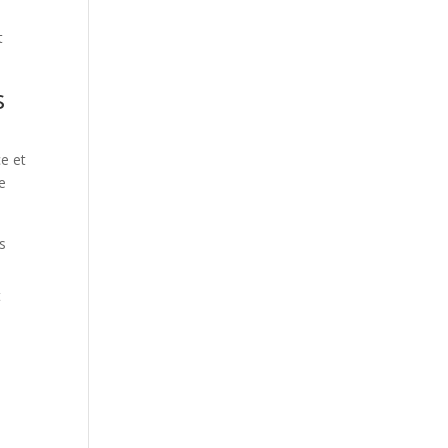
t
s
ce et
le
s
t