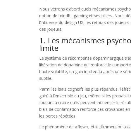
Nous verrons d’abord quels mécanismes psychologi
notion de mindful gaming et ses piliers. Nous déc
l’influence du design UX, les retours des joueur
des joueurs.
1. Les mécanismes psychol
limite
Le système de récompense dopaminergique s’ac
libération de dopamine qui renforce le comporte
haute volatilité, un gain inattendu après une sé
subtile.
Parmi les biais cognitifs les plus répandus, l’eff
gain) à l’ensemble du jeu, même si les probabilité
joueurs à croire qu’ils peuvent influencer le résu
biais de confirmation renforce ces croyances en f
les pertes répétées.
Le phénomène de « flow », état d’immersion tota