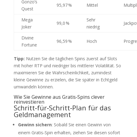
Gonzo’s
95,97 %
Mittel
Multip
Quest
Mega
Sehr
99,0 %
Jackpo
Joker
niedrig
Divine
96,59 %
Hoch
Progre
Fortune
Tipp:
Nutzen Sie die täglichen Spins zuerst auf Slots
mit hoher RTP und niedriger bis mittlerer Volatilität. So
maximieren Sie die Wahrscheinlichkeit, zumindest
kleine Gewinne zu erzielen, die Sie später in Echtgeld
umwandeln können.
Wie Sie Gewinne aus Gratis‑Spins clever
reinvestieren
Schritt‑für‑Schritt‑Plan für das
Geldmanagement
Gewinn sichern
: Sobald Sie einen Gewinn von
einem Gratis‑Spin erhalten, ziehen Sie diesen sofort