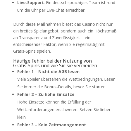
Live‑Support
: Ein deutschsprachiges Team ist rund
um die Uhr per Live‑Chat erreichbar.
Durch diese Maßnahmen bietet das Casino nicht nur
ein breites Spielangebot, sondern auch ein Höchstmaß
an Transparenz und Zuverlässigkeit – ein
entscheidender Faktor, wenn Sie regelmäßig mit
Gratis‑Spins spielen.
Häufige Fehler bei der Nutzung von
Gratis‑Spins und wie Sie sie vermeiden
Fehler 1 – Nicht die AGB lesen
Viele Spieler übersehen die Wettbedingungen. Lesen
Sie immer die Bonus‑Details, bevor Sie starten.
Fehler 2 – Zu hohe Einsätze
Hohe Einsätze können die Erfüllung der
Wettanforderungen erschweren. Setzen Sie lieber
klein.
Fehler 3 – Kein Zeitmanagement