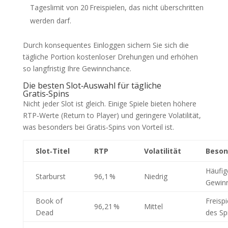
Tageslimit von 20 Freispielen, das nicht überschritten
werden darf.
Durch konsequentes Einloggen sichern Sie sich die
tägliche Portion kostenloser Drehungen und erhöhen
so langfristig Ihre Gewinnchance.
Die besten Slot‑Auswahl für tägliche
Gratis‑Spins
Nicht jeder Slot ist gleich. Einige Spiele bieten höhere
RTP‑Werte (Return to Player) und geringere Volatilität,
was besonders bei Gratis‑Spins von Vorteil ist.
Slot‑Titel
RTP
Volatilität
Beson
Häufig
Starburst
96,1 %
Niedrig
Gewin
Book of
Freispi
96,21 %
Mittel
Dead
des Sp