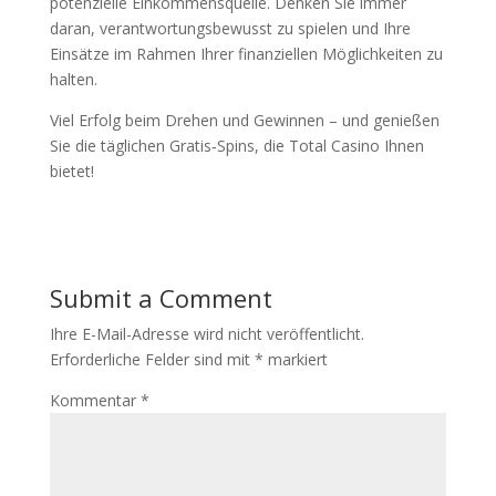
potenzielle Einkommensquelle. Denken Sie immer
daran, verantwortungsbewusst zu spielen und Ihre
Einsätze im Rahmen Ihrer finanziellen Möglichkeiten zu
halten.
Viel Erfolg beim Drehen und Gewinnen – und genießen
Sie die täglichen Gratis‑Spins, die Total Casino Ihnen
bietet!
Submit a Comment
Ihre E-Mail-Adresse wird nicht veröffentlicht.
Erforderliche Felder sind mit
*
markiert
Kommentar
*