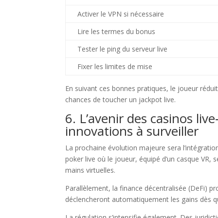
Activer le VPN si nécessaire
Lire les termes du bonus
Tester le ping du serveur live
Fixer les limites de mise
En suivant ces bonnes pratiques, le joueur rédu
chances de toucher un jackpot live.
6. L’avenir des casinos liv
innovations à surveiller
La prochaine évolution majeure sera l’intégration
poker live où le joueur, équipé d’un casque VR, 
mains virtuelles.
Parallèlement, la finance décentralisée (DeFi) p
déclencheront automatiquement les gains dès que
La régulation s’intensifie également. Des juridi