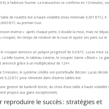
20 €) à l’adresse fournie. La transaction se confirme en 12 minutes, s
 table de roulette live à haute volatilité (mise minimale 0,001 BTC). Il
0,0003 BTC au premier tour.
ogression inverse » : après chaque perte, il double la mise, mais ne dépa
croupier, les temps de rotation de la roue et ajuste ses paris sur le
le croupier annonce un jackpot progressif de 0,6 BTC. Lucas mise sa
La bille tourne, le tableau s’anime, le croupier clame « Black ». Le ga
ot annoncé grâce à un multiplicateur de 124 ×.
 5 minutes, le système crédite son portefeuille Bitcoin. Lucas décide
nt 0,22 BTC pour réinvestir dans d’autres tables live.
gestion de bankroll stricte, du choix d’une table à haute volatilité 
ment propice aux gains exceptionnels.
r reproduire le succès : stratégies et