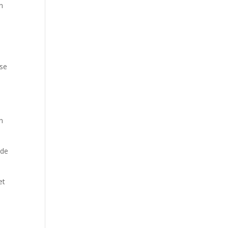
on
sse
in
 de
et