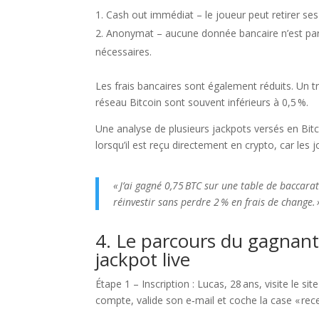
Cash out immédiat – le joueur peut retirer se
Anonymat – aucune donnée bancaire n’est parta
nécessaires.
Les frais bancaires sont également réduits. Un tr
réseau Bitcoin sont souvent inférieurs à 0,5 %.
Une analyse de plusieurs jackpots versés en Bit
lorsqu’il est reçu directement en crypto, car les 
« J’ai gagné 0,75 BTC sur une table de baccarat
réinvestir sans perdre 2 % en frais de change. 
4. Le parcours du gagnant 
jackpot live
Étape 1 – Inscription : Lucas, 28 ans, visite le 
compte, valide son e‑mail et coche la case « rece