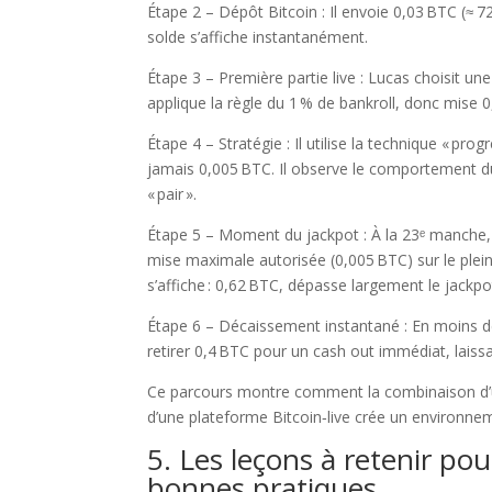
Étape 2 – Dépôt Bitcoin : Il envoie 0,03 BTC (≈ 7
solde s’affiche instantanément.
Étape 3 – Première partie live : Lucas choisit une
applique la règle du 1 % de bankroll, donc mise 
Étape 4 – Stratégie : Il utilise la technique « pr
jamais 0,005 BTC. Il observe le comportement du 
« pair ».
Étape 5 – Moment du jackpot : À la 23ᵉ manche, 
mise maximale autorisée (0,005 BTC) sur le plein. 
s’affiche : 0,62 BTC, dépasse largement le jackp
Étape 6 – Décaissement instantané : En moins de
retirer 0,4 BTC pour un cash out immédiat, laissa
Ce parcours montre comment la combinaison d’une 
d’une plateforme Bitcoin‑live crée un environne
5. Les leçons à retenir pou
bonnes pratiques