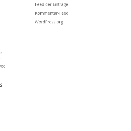
Feed der Einträge
Kommentar-Feed
WordPress.org
e
r
vec
s