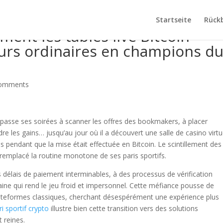
Startseite
Rückb
ent les tables live Bitcoin
eurs ordinaires en champions d
comments
ui passe ses soirées à scanner les offres des bookmakers, à placer
re les gains… jusqu’au jour où il a découvert une salle de casino virtu
rtes pendant que la mise était effectuée en Bitcoin. Le scintillement des
remplacé la routine monotone de ses paris sportifs.
s délais de paiement interminables, à des processus de vérification
maine qui rend le jeu froid et impersonnel. Cette méfiance pousse de
ateformes classiques, cherchant désespérément une expérience plus
ri sportif crypto
illustre bien cette transition vers des solutions
 reines.