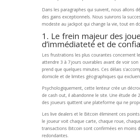
Dans les paragraphes qui suivent, nous allons dé
des gains exceptionnels. Nous suivrons la succes
modeste au jackpot qui change la vie, tout en d
1. Le frein majeur des joue
d’immédiateté et de confi
Les frustrations les plus courantes concernent 
attendre 3 à 7 jours ouvrables avant de voir so
prend que quelques minutes. Ces délais s’accom
domicile et de limites géographiques qui excluent 
Psychologiquement, cette lenteur crée un décroc
de cash out, il abandonne le site. Une étude d
des joueurs quittent une plateforme qui ne pro
Les live dealers et le Bitcoin éliminent ces poin
le joueur voit chaque carte, chaque roue, chaque
transactions Bitcoin sont confirmées en moins de 
redondantes.