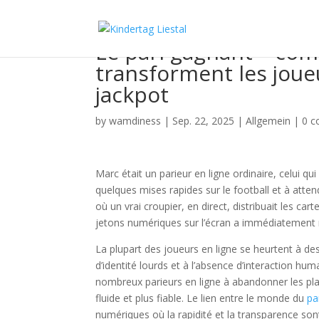
Le pari gagnant – comm
transforment les jou
jackpot
by
wamdiness
|
Sep. 22, 2025
|
Allgemein
|
0 
Marc était un parieur en ligne ordinaire, celui q
quelques mises rapides sur le football et à attend
où un vrai croupier, en direct, distribuait les ca
jetons numériques sur l’écran a immédiatement 
La plupart des joueurs en ligne se heurtent à de
d’identité lourds et à l’absence d’interaction hu
nombreux parieurs en ligne à abandonner les pl
fluide et plus fiable. Le lien entre le monde du
pa
numériques où la rapidité et la transparence sont