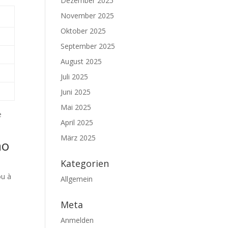
Dezember 2025
November 2025
Oktober 2025
September 2025
August 2025
Juli 2025
Juni 2025
Mai 2025
e
April 2025
März 2025
no
Kategorien
ou à
Allgemein
Meta
Anmelden