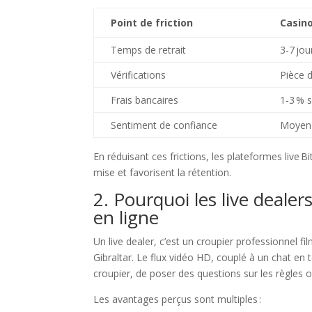
Point de friction
Casino
Temps de retrait
3‑7 jou
Vérifications
Pièce d
Frais bancaires
1‑3 % 
Sentiment de confiance
Moyen 
En réduisant ces frictions, les plateformes live
mise et favorisent la rétention.
2. Pourquoi les live dealer
en ligne
Un live dealer, c’est un croupier professionnel f
Gibraltar. Le flux vidéo HD, couplé à un chat e
croupier, de poser des questions sur les règles
Les avantages perçus sont multiples :