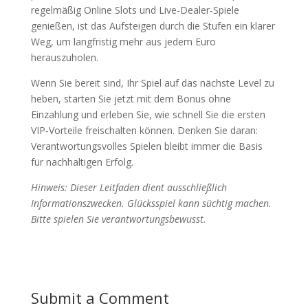
regelmäßig Online Slots und Live‑Dealer‑Spiele
genießen, ist das Aufsteigen durch die Stufen ein klarer
Weg, um langfristig mehr aus jedem Euro
herauszuholen.
Wenn Sie bereit sind, Ihr Spiel auf das nächste Level zu
heben, starten Sie jetzt mit dem Bonus ohne
Einzahlung und erleben Sie, wie schnell Sie die ersten
VIP‑Vorteile freischalten können. Denken Sie daran:
Verantwortungsvolles Spielen bleibt immer die Basis
für nachhaltigen Erfolg.
Hinweis: Dieser Leitfaden dient ausschließlich
Informationszwecken. Glücksspiel kann süchtig machen.
Bitte spielen Sie verantwortungsbewusst.
Submit a Comment