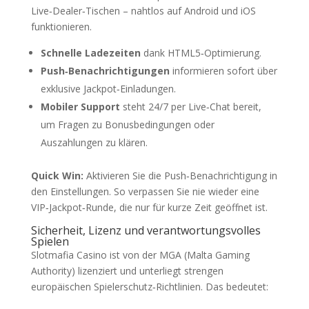
Live‑Dealer‑Tischen – nahtlos auf Android und iOS
funktionieren.
Schnelle Ladezeiten
dank HTML5‑Optimierung.
Push‑Benachrichtigungen
informieren sofort über
exklusive Jackpot‑Einladungen.
Mobiler Support
steht 24/7 per Live‑Chat bereit,
um Fragen zu Bonusbedingungen oder
Auszahlungen zu klären.
Quick Win:
Aktivieren Sie die Push‑Benachrichtigung in
den Einstellungen. So verpassen Sie nie wieder eine
VIP‑Jackpot‑Runde, die nur für kurze Zeit geöffnet ist.
Sicherheit, Lizenz und verantwortungsvolles
Spielen
Slotmafia Casino ist von der MGA (Malta Gaming
Authority) lizenziert und unterliegt strengen
europäischen Spielerschutz‑Richtlinien. Das bedeutet: