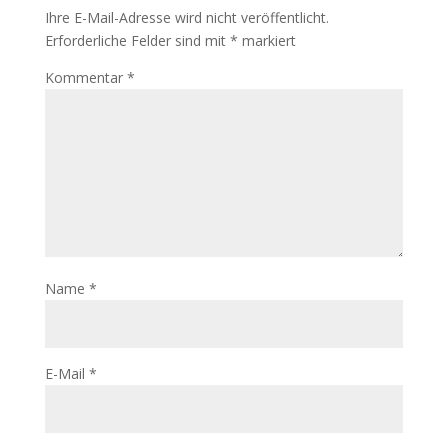
Ihre E-Mail-Adresse wird nicht veröffentlicht.
Erforderliche Felder sind mit
*
markiert
Kommentar
*
Name
*
E-Mail
*