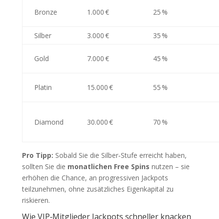
Bronze
1.000 €
25 %
Silber
3.000 €
35 %
Gold
7.000 €
45 %
Platin
15.000 €
55 %
Diamond
30.000 €
70 %
Pro Tipp:
Sobald Sie die Silber‑Stufe erreicht haben,
sollten Sie die
monatlichen Free Spins
nutzen – sie
erhöhen die Chance, an progressiven Jackpots
teilzunehmen, ohne zusätzliches Eigenkapital zu
riskieren.
Wie VIP‑Mitglieder Jackpots schneller knacken