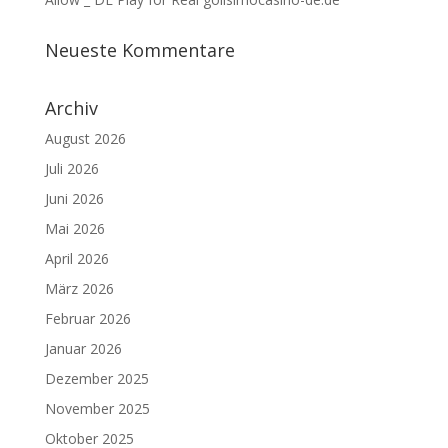
Neueste Kommentare
Archiv
August 2026
Juli 2026
Juni 2026
Mai 2026
April 2026
März 2026
Februar 2026
Januar 2026
Dezember 2025
November 2025
Oktober 2025