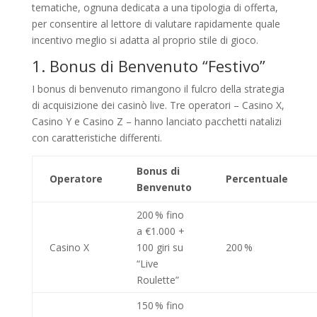
tematiche, ognuna dedicata a una tipologia di offerta,
per consentire al lettore di valutare rapidamente quale
incentivo meglio si adatta al proprio stile di gioco.
1. Bonus di Benvenuto “Festivo”
I bonus di benvenuto rimangono il fulcro della strategia
di acquisizione dei casinò live. Tre operatori – Casino X,
Casino Y e Casino Z – hanno lanciato pacchetti natalizi
con caratteristiche differenti.
Bonus di
Operatore
Percentuale
Benvenuto
200 % fino
a €1.000 +
Casino X
100 giri su
200 %
“Live
Roulette”
150 % fino