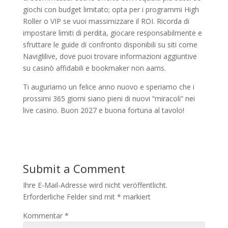
giochi con budget limitato; opta per i programmi High
Roller o VIP se vuoi massimizzare il ROI. Ricorda di
impostare limiti di perdita, giocare responsabilmente e
sfruttare le guide di confronto disponibili su siti come
Naviglilive, dove puoi trovare informazioni aggiuntive
su casinò affidabili e bookmaker non aams.
Ti auguriamo un felice anno nuovo e speriamo che i
prossimi 365 giorni siano pieni di nuovi “miracoli” nei
live casino. Buon 2027 e buona fortuna al tavolo!
Submit a Comment
Ihre E-Mail-Adresse wird nicht veröffentlicht.
Erforderliche Felder sind mit
*
markiert
Kommentar
*