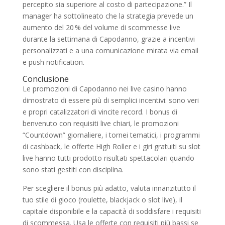
percepito sia superiore al costo di partecipazione.” Il
manager ha sottolineato che la strategia prevede un
aumento del 20 % del volume di scommesse live
durante la settimana di Capodanno, grazie a incentivi
personalizzati e a una comunicazione mirata via email
e push notification.
Conclusione
Le promozioni di Capodanno nei live casino hanno
dimostrato di essere più di semplici incentivi: sono veri
e propri catalizzatori di vincite record. I bonus di
benvenuto con requisiti live chiari, le promozioni
“Countdown” giornaliere, i tornei tematici, i programmi
di cashback, le offerte High Roller e i giri gratuiti su slot
live hanno tutti prodotto risultati spettacolari quando
sono stati gestiti con disciplina.
Per scegliere il bonus più adatto, valuta innanzitutto il
tuo stile di gioco (roulette, blackjack o slot live), il
capitale disponibile e la capacità di soddisfare i requisiti
di scommessa. Usa le offerte con requisiti più bassi se