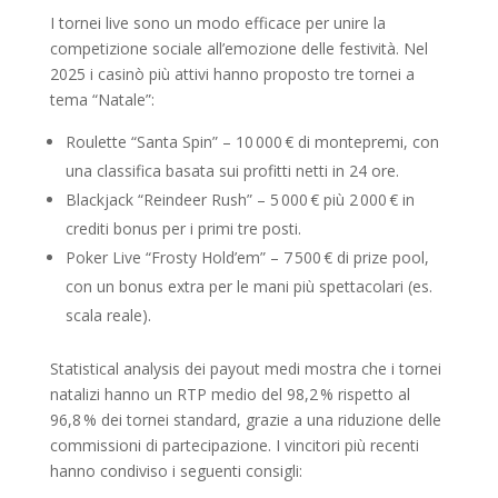
I tornei live sono un modo efficace per unire la
competizione sociale all’emozione delle festività. Nel
2025 i casinò più attivi hanno proposto tre tornei a
tema “Natale”:
Roulette “Santa Spin” – 10 000 € di montepremi, con
una classifica basata sui profitti netti in 24 ore.
Blackjack “Reindeer Rush” – 5 000 € più 2 000 € in
crediti bonus per i primi tre posti.
Poker Live “Frosty Hold’em” – 7 500 € di prize pool,
con un bonus extra per le mani più spettacolari (es.
scala reale).
Statistical analysis dei payout medi mostra che i tornei
natalizi hanno un RTP medio del 98,2 % rispetto al
96,8 % dei tornei standard, grazie a una riduzione delle
commissioni di partecipazione. I vincitori più recenti
hanno condiviso i seguenti consigli: