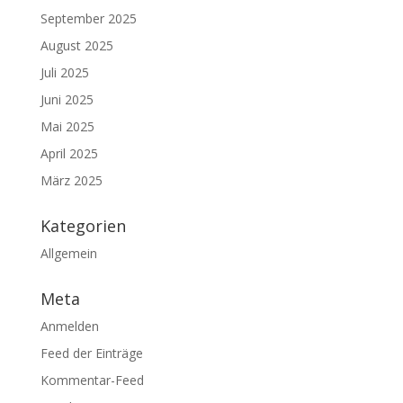
September 2025
August 2025
Juli 2025
Juni 2025
Mai 2025
April 2025
März 2025
Kategorien
Allgemein
Meta
Anmelden
Feed der Einträge
Kommentar-Feed