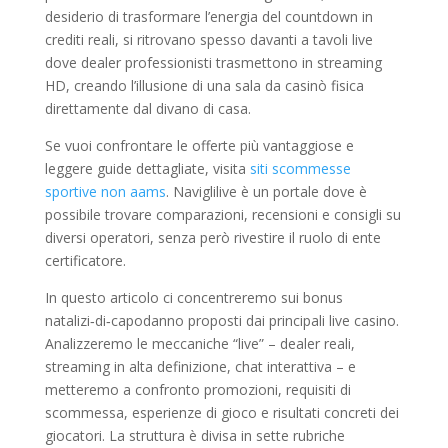
desiderio di trasformare l’energia del countdown in
crediti reali, si ritrovano spesso davanti a tavoli live
dove dealer professionisti trasmettono in streaming
HD, creando l’illusione di una sala da casinò fisica
direttamente dal divano di casa.
Se vuoi confrontare le offerte più vantaggiose e
leggere guide dettagliate, visita
siti scommesse
sportive non aams
. Naviglilive è un portale dove è
possibile trovare comparazioni, recensioni e consigli su
diversi operatori, senza però rivestire il ruolo di ente
certificatore.
In questo articolo ci concentreremo sui bonus
natalizi‑di‑capodanno proposti dai principali live casino.
Analizzeremo le meccaniche “live” – dealer reali,
streaming in alta definizione, chat interattiva – e
metteremo a confronto promozioni, requisiti di
scommessa, esperienze di gioco e risultati concreti dei
giocatori. La struttura è divisa in sette rubriche