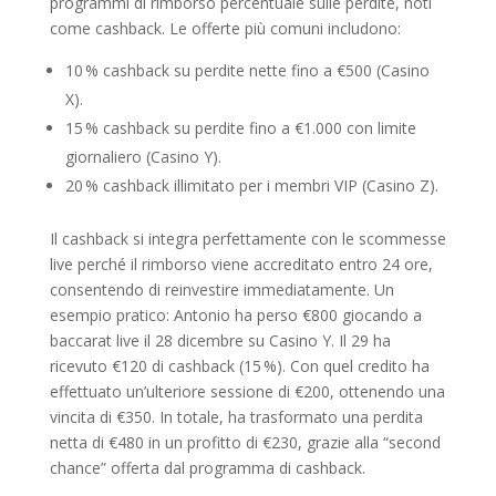
programmi di rimborso percentuale sulle perdite, noti
come cashback. Le offerte più comuni includono:
10 % cashback su perdite nette fino a €500 (Casino
X).
15 % cashback su perdite fino a €1.000 con limite
giornaliero (Casino Y).
20 % cashback illimitato per i membri VIP (Casino Z).
Il cashback si integra perfettamente con le scommesse
live perché il rimborso viene accreditato entro 24 ore,
consentendo di reinvestire immediatamente. Un
esempio pratico: Antonio ha perso €800 giocando a
baccarat live il 28 dicembre su Casino Y. Il 29 ha
ricevuto €120 di cashback (15 %). Con quel credito ha
effettuato un’ulteriore sessione di €200, ottenendo una
vincita di €350. In totale, ha trasformato una perdita
netta di €480 in un profitto di €230, grazie alla “second
chance” offerta dal programma di cashback.