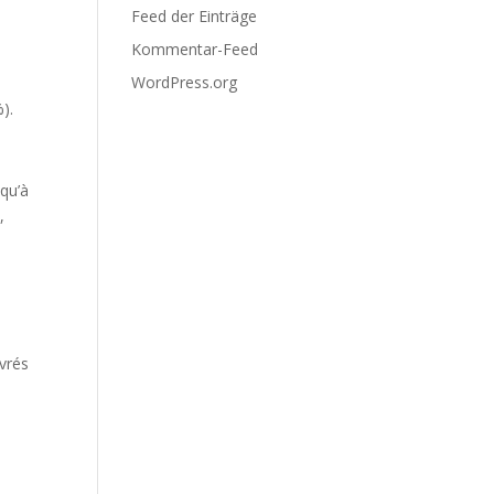
Feed der Einträge
Kommentar-Feed
WordPress.org
).
squ’à
,
vrés