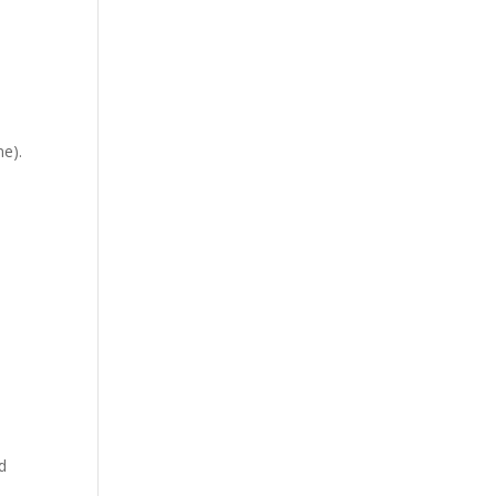
ne).
d