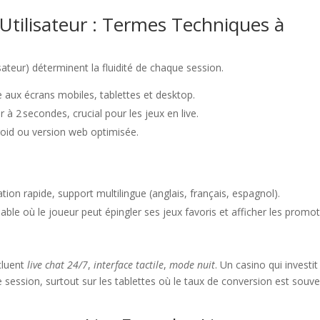
 Utilisateur : Termes Techniques à
lisateur) déterminent la fluidité de chaque session.
 aux écrans mobiles, tablettes et desktop.
r à 2 secondes, crucial pour les jeux en live.
roid ou version web optimisée.
ion rapide, support multilingue (anglais, français, espagnol).
able où le joueur peut épingler ses jeux favoris et afficher les promo
cluent
live chat 24/7
,
interface tactile
,
mode nuit
. Un casino qui investit
 session, surtout sur les tablettes où le taux de conversion est souv