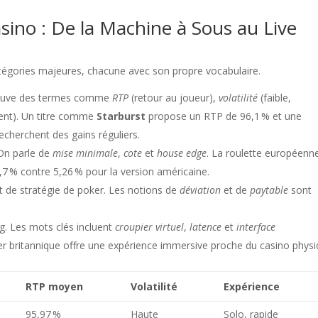
sino : De la Machine à Sous au Live
catégories majeures, chacune avec son propre vocabulaire.
trouve des termes comme
RTP
(retour au joueur),
volatilité
(faible,
ent). Un titre comme
Starburst
propose un RTP de 96,1 % et une
recherchent des gains réguliers.
 On parle de
mise minimale
,
cote
et
house edge
. La roulette européenn
7 % contre 5,26 % pour la version américaine.
 de stratégie de poker. Les notions de
déviation
et de
paytable
sont
ng. Les mots clés incluent
croupier virtuel
,
latence
et
interface
ier britannique offre une expérience immersive proche du casino physi
RTP moyen
Volatilité
Expérience
95,97 %
Haute
Solo, rapide