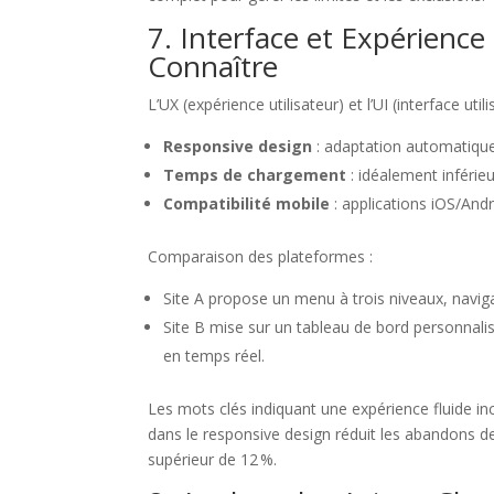
7. Interface et Expérience
Connaître
L’UX (expérience utilisateur) et l’UI (interface uti
Responsive design
: adaptation automatique
Temps de chargement
: idéalement inférieu
Compatibilité mobile
: applications iOS/And
Comparaison des plateformes :
Site A propose un menu à trois niveaux, navigat
Site B mise sur un tableau de bord personnalis
en temps réel.
Les mots clés indiquant une expérience fluide in
dans le responsive design réduit les abandons de
supérieur de 12 %.