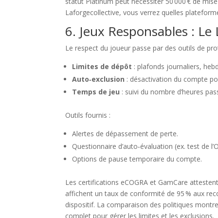
statut Platinum peut nécessiter 50 000 € de mise
Laforgecollective, vous verrez quelles plateforme
6. Jeux Responsables : Le
Le respect du joueur passe par des outils de pro
Limites de dépôt
: plafonds journaliers, heb
Auto‑exclusion
: désactivation du compte po
Temps de jeu
: suivi du nombre d’heures pas
Outils fournis :
Alertes de dépassement de perte.
Questionnaire d’auto‑évaluation (ex. test de l’
Options de pause temporaire du compte.
Les certifications eCOGRA et GamCare attestent 
affichent un taux de conformité de 95 % aux re
dispositif. La comparaison des politiques montre
complet pour gérer les limites et les exclusions.