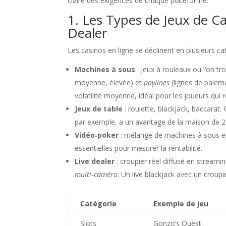
claire des exigences de chaque plateforme.
1. Les Types de Jeux de Ca
Dealer
Les casinos en ligne se déclinent en plusieurs 
Machines à sous
: jeux à rouleaux où l’on 
moyenne, élevée) et
paylines
(lignes de paiem
volatilité moyenne, idéal pour les joueurs qui 
Jeux de table
: roulette, blackjack, baccarat.
par exemple, a un avantage de la maison de 2,
Vidéo‑poker
: mélange de machines à sous et
essentielles pour mesurer la rentabilité.
Live dealer
: croupier réel diffusé en streami
multi‑caméra
. Un live blackjack avec un croup
Catégorie
Exemple de jeu
Slots
Gonzo’s Quest