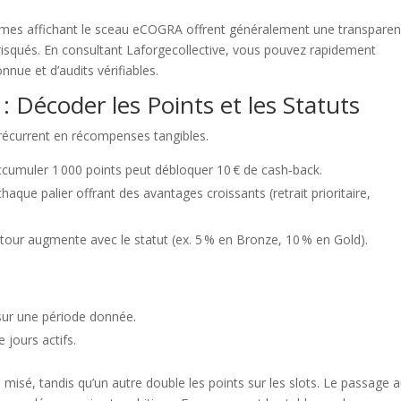
rmes affichant le sceau eCOGRA offrent généralement une transpare
s risqués. En consultant Laforgecollective, vous pouvez rapidement
nnue et d’audits vérifiables.
: Décoder les Points et les Statuts
récurrent en récompenses tangibles.
ccumuler 1 000 points peut débloquer 10 € de cash‑back.
chaque palier offrant des avantages croissants (retrait prioritaire,
tour augmente avec le statut (ex. 5 % en Bronze, 10 % en Gold).
ur une période donnée.
 jours actifs.
o misé, tandis qu’un autre double les points sur les slots. Le passage 