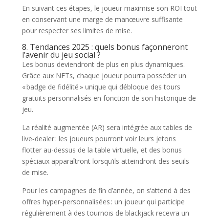
En suivant ces étapes, le joueur maximise son ROI tout
en conservant une marge de manœuvre suffisante
pour respecter ses limites de mise.
8. Tendances 2025 : quels bonus façonneront
l’avenir du jeu social ?
Les bonus deviendront de plus en plus dynamiques.
Grâce aux NFTs, chaque joueur pourra posséder un
« badge de fidélité » unique qui débloque des tours
gratuits personnalisés en fonction de son historique de
jeu.
La réalité augmentée (AR) sera intégrée aux tables de
live‑dealer : les joueurs pourront voir leurs jetons
flotter au-dessus de la table virtuelle, et des bonus
spéciaux apparaîtront lorsqu’ils atteindront des seuils
de mise.
Pour les campagnes de fin d’année, on s’attend à des
offres hyper‑personnalisées : un joueur qui participe
régulièrement à des tournois de blackjack recevra un