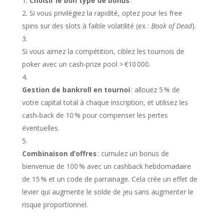
Choisir le bon type de bonus
:
Si vous privilégiez la rapidité, optez pour les free
spins sur des slots à faible volatilité (ex. :
Book of Dead
).
Si vous aimez la compétition, ciblez les tournois de
poker avec un cash‑prize pool > €10 000.
Gestion de bankroll en tournoi
: allouez 5 % de
votre capital total à chaque inscription, et utilisez les
cash‑back de 10 % pour compenser les pertes
éventuelles.
Combinaison d’offres
: cumulez un bonus de
bienvenue de 100 % avec un cashback hebdomadaire
de 15 % et un code de parrainage. Cela crée un effet de
levier qui augmente le solde de jeu sans augmenter le
risque proportionnel.